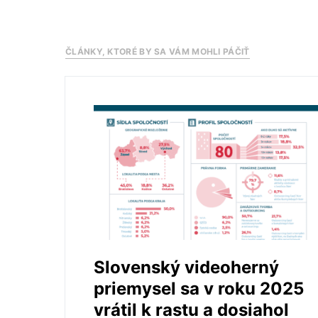
ČLÁNKY, KTORÉ BY SA VÁM MOHLI PÁČIŤ
Slovenský videoherný
priemysel sa v roku 2025
vrátil k rastu a dosiahol