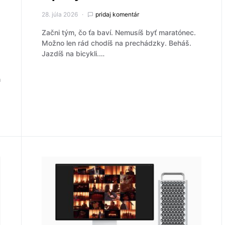
28. júla 2026
pridaj komentár
Začni tým, čo ťa baví. Nemusíš byť maratónec.
Možno len rád chodíš na prechádzky. Beháš.
Jazdíš na bicykli.…
h