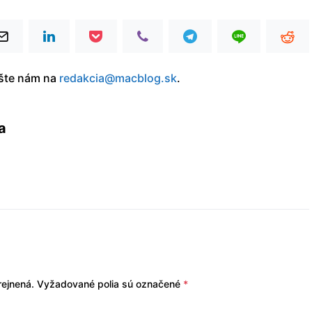
íšte nám na
redakcia@macblog.sk
.
a
ejnená.
Vyžadované polia sú označené
*