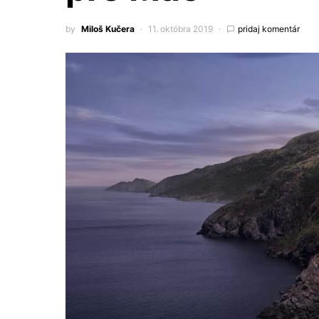
by
Miloš Kučera
11. októbra 2019
pridaj komentár