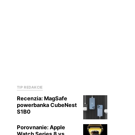
TIP REDAKCIE
Recenzia: MagSafe
powerbanka CubeNest
S1B0
Porovnanie: Apple
Watch Series 8 vs.