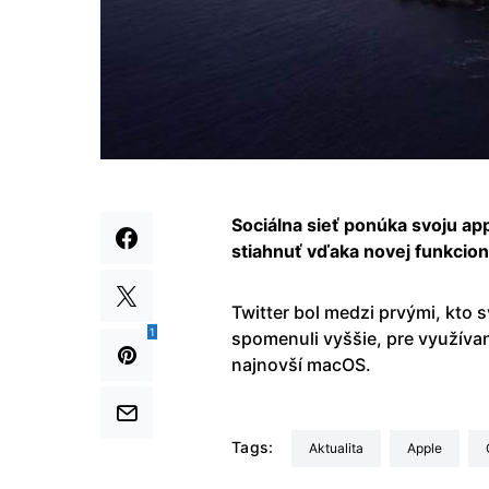
Sociálna sieť ponúka svoju ap
stiahnuť vďaka novej funkciona
Twitter bol medzi prvými, kto
1
spomenuli vyššie, pre využívan
najnovší macOS.
Tags:
aktualita
Apple