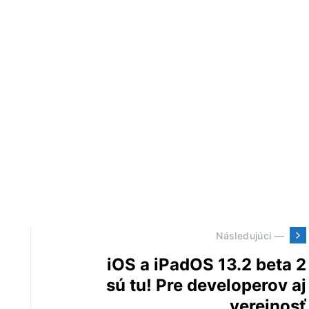
Následujúci —
iOS a iPadOS 13.2 beta 2
sú tu! Pre developerov aj
verejnosť