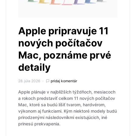
Apple pripravuje 11
nových počítačov
Mac, poznáme prvé
detaily
28. júla 2026
pridaj komentár
Apple plánuje v najbližších týždňoch, mesiacoch
a rokoch predstaviť celkom 11 nových počítačov
Mac, ktoré sa budú líšiť tvarom, hardvérom,
výkonom aj funkciami. Kým niektoré modely budú
prirodzenými následovníkmi existujúcich, iné
prinesú prekvapenia.