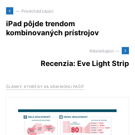
— Predchádzajúci
iPad pôjde trendom
kombinovaných prístrojov
Následujúci —
Recenzia: Eve Light Strip
ČLÁNKY, KTORÉ BY SA VÁM MOHLI PÁČIŤ