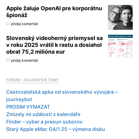
Apple žaluje OpenAI pre korporátnu
špionáž
pridaj komentár
Slovenský videoherný priemysel sa
v roku 2025 vrátil k rastu a dosiahol
obrat 75,2 milióna eur
pridaj komentár
FÓRUM – NAJNOVŠIE TÉMY
Cestovateľská apka od slovenského vývojára –
journeybot
PROSIM VYMAZAT
Zmizely mi události z kalendáře
Finder – vyber a presun suborov
Starý Apple eMac G4/1.25 – výmena disku