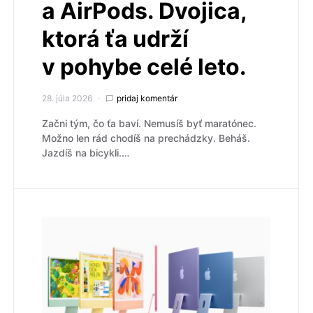
a AirPods. Dvojica,
ktorá ťa udrží
v pohybe celé leto.
28. júla 2026
pridaj komentár
Začni tým, čo ťa baví. Nemusíš byť maratónec.
Možno len rád chodíš na prechádzky. Beháš.
Jazdíš na bicykli.…