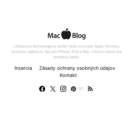
Lifestylový technologický portál nielen zo sveta Apple. Novinky,
recenzie, aplikácie, tipy pre iPhone, iPad a Mac. Fórum a bazár pre
produkty Apple.
Inzercia
Zásady ochrany osobných údajov
Kontakt
137