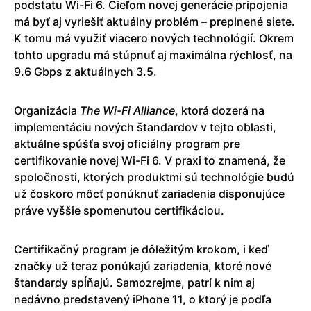
podstatu Wi-Fi 6. Cieľom novej generácie pripojenia
má byť aj vyriešiť aktuálny problém – preplnené siete.
K tomu má využiť viacero nových technológií. Okrem
tohto upgradu má stúpnuť aj maximálna rýchlosť, na
9.6 Gbps z aktuálnych 3.5.
Organizácia
The Wi-Fi Alliance
, ktorá dozerá na
implementáciu nových štandardov v tejto oblasti,
aktuálne spúšťa svoj oficiálny program pre
certifikovanie novej Wi-Fi 6. V praxi to znamená, že
spoločnosti, ktorých produktmi sú technológie budú
už čoskoro môcť ponúknuť zariadenia disponujúce
práve vyššie spomenutou certifikáciou.
Certifikačný program je dôležitým krokom, i keď
značky už teraz ponúkajú zariadenia, ktoré nové
štandardy spĺňajú. Samozrejme, patrí k nim aj
nedávno predstavený iPhone 11, o ktorý je podľa