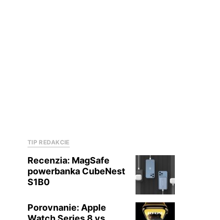
TIP REDAKCIE
Recenzia: MagSafe
powerbanka CubeNest
S1B0
Porovnanie: Apple
Watch Series 8 vs.