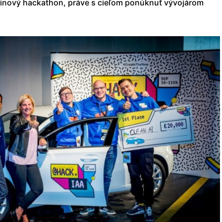
odinový hackathon, práve s cieľom ponúknuť vývojárom