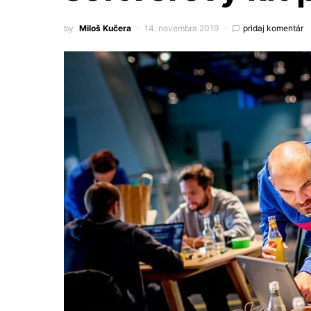
by
Miloš Kučera
14. novembra 2019
pridaj komentár