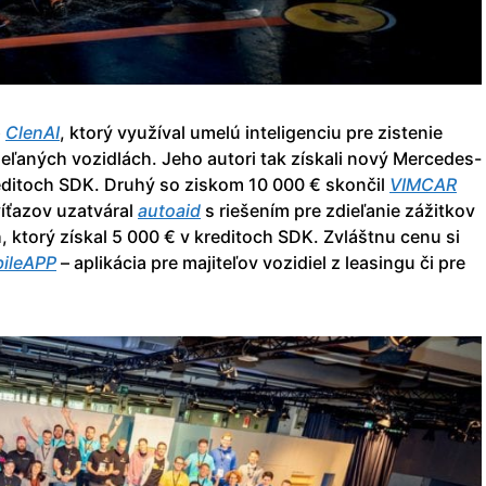
p
ClenAI
, ktorý využíval umelú inteligenciu pre zistenie
ieľaných vozidlách. Jeho autori tak získali nový Mercedes-
reditoch SDK. Druhý so ziskom 10 000 € skončil
VIMCAR
víťazov uzatváral
autoaid
s riešením pre zdieľanie zážitkov
, ktorý získal 5 000 € v kreditoch SDK. Zvláštnu cenu si
ileAPP
– aplikácia pre majiteľov vozidiel z leasingu či pre