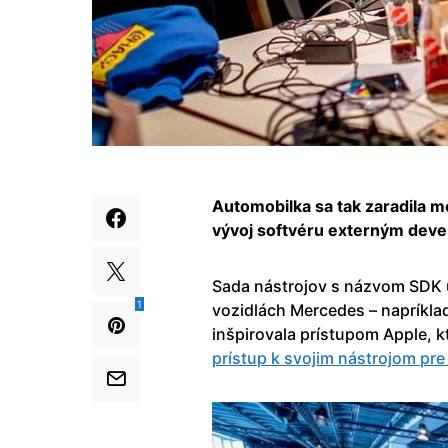
Automobilka sa tak zaradila me
vývoj softvéru externým dev
Sada nástrojov s názvom SDK u
1
vozidlách Mercedes – napríklad
inšpirovala prístupom Apple, 
prístup k svojim nástrojom pre