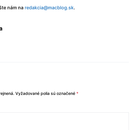
íšte nám na
redakcia@macblog.sk
.
a
ejnená.
Vyžadované polia sú označené
*