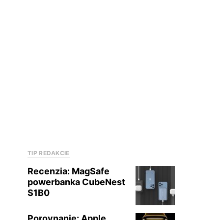
TIP REDAKCIE
Recenzia: MagSafe
powerbanka CubeNest
S1B0
Porovnanie: Apple