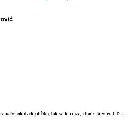
zović
tranu čohokoľvek jabĺčko, tak sa ten dizajn bude predávať :D …