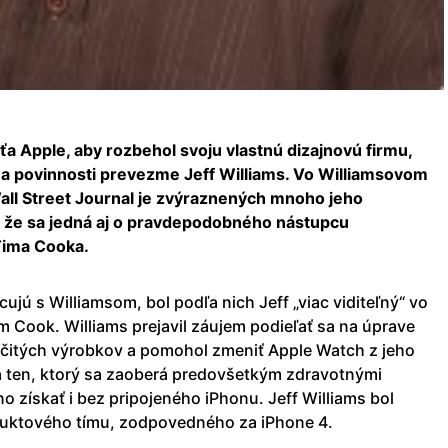
ťa Apple, aby rozbehol svoju vlastnú dizajnovú firmu,
o a povinnosti prevezme Jeff Williams. Vo Williamsovom
all Street Journal je zvýraznených mnoho jeho
, že sa jedná aj o pravdepodobného nástupcu
 Tima Cooka.
cujú s Williamsom, bol podľa nich Jeff „viac viditeľný“ vo
m Cook. Williams prejavil záujem podieľať sa na úprave
čitých výrobkov a pomohol zmeniť Apple Watch z jeho
 ten, ktorý sa zaoberá predovšetkým zdravotnými
o získať i bez pripojeného iPhonu. Jeff Williams bol
uktového tímu, zodpovedného za iPhone 4.