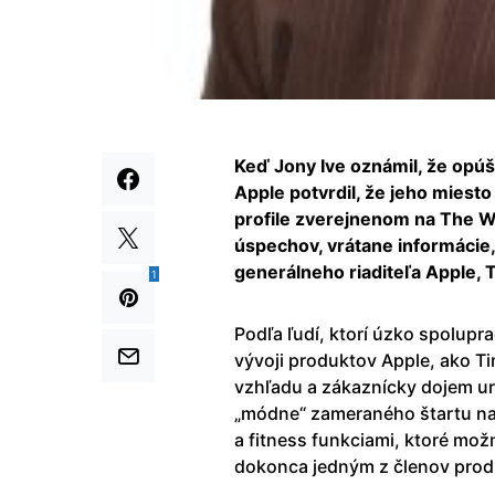
Keď Jony Ive oznámil, že opúš
Apple potvrdil, že jeho miest
profile zverejnenom na The W
úspechov, vrátane informácie
generálneho riaditeľa Apple,
1
Podľa ľudí, ktorí úzko spolupra
vývoji produktov Apple, ako Ti
vzhľadu a zákaznícky dojem ur
„módne“ zameraného štartu na
a fitness funkciami, ktoré možn
dokonca jedným z členov prod