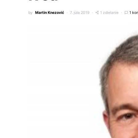
by
Martin Knezović
7. júla 2019
1 zdielanie
1 ko