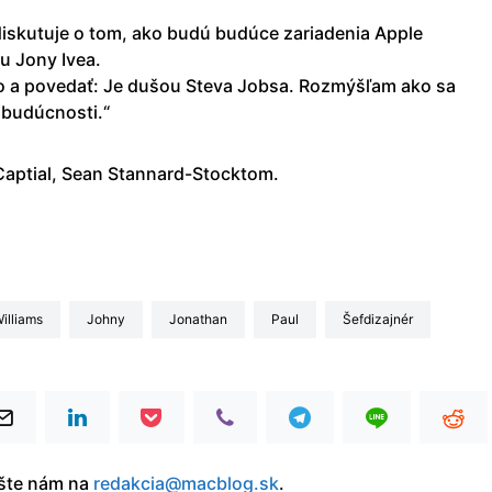
iskutuje o tom, ako budú budúce zariadenia Apple
u Jony Ivea.
ho a povedať: Je dušou Steva Jobsa. Rozmýšľam ako sa
 budúcnosti.“
Captial, Sean Stannard-Stocktom.
Williams
Johny
Jonathan
Paul
šefdizajnér
íšte nám na
redakcia@macblog.sk
.