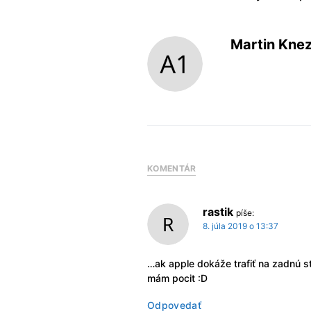
Martin Kne
KOMENTÁR
rastik
píše:
8. júla 2019 o 13:37
…ak apple dokáže trafiť na zadnú s
mám pocit :D
Odpovedať