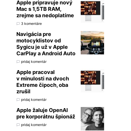
Apple pripravuje nový
Mac s 1,5TB RAM,
zrejme sa nedoplatíme
3 komentáre
Navigácia pre
motocyklistov od
Sygicu je už v Apple
CarPlay a Android Auto
pridaj komentár
Apple pracoval
v minulosti na dvoch
Extreme čipoch, oba
zrušil
pridaj komentár
Apple žaluje OpenAI
pre korporátnu špionáž
pridaj komentár