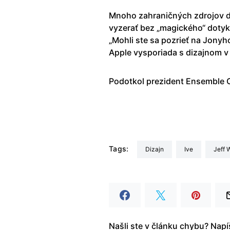
Mnoho zahraničných zdrojov d
vyzerať bez „magického“ dotyk
„Mohli ste sa pozrieť na Jony
Apple vysporiada s dizajnom v
Podotkol prezident Ensemble 
Tags:
dizajn
Ive
Jeff 
Našli ste v článku chybu? Nap