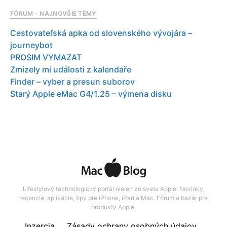
FÓRUM – NAJNOVŠIE TÉMY
Cestovateľská apka od slovenského vývojára –
journeybot
PROSIM VYMAZAT
Zmizely mi události z kalendáře
Finder – vyber a presun suborov
Starý Apple eMac G4/1.25 – výmena disku
Lifestylový technologický portál nielen zo sveta Apple. Novinky,
recenzie, aplikácie, tipy pre iPhone, iPad a Mac. Fórum a bazár pre
produkty Apple.
Inzercia
Zásady ochrany osobných údajov