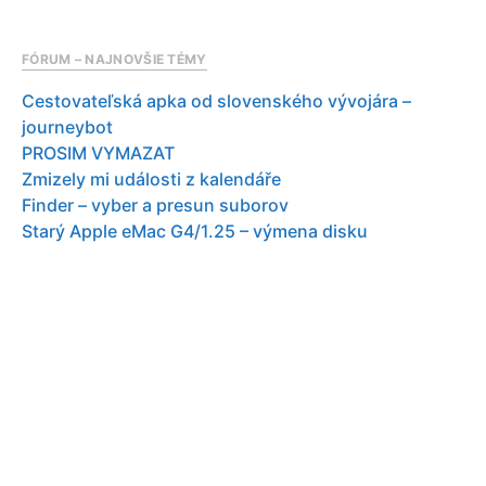
FÓRUM – NAJNOVŠIE TÉMY
Cestovateľská apka od slovenského vývojára –
journeybot
PROSIM VYMAZAT
Zmizely mi události z kalendáře
Finder – vyber a presun suborov
Starý Apple eMac G4/1.25 – výmena disku