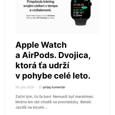
Apple Watch
a AirPods. Dvojica,
ktorá ťa udrží
v pohybe celé leto.
28. júla 2026
pridaj komentár
Začni tým, čo ťa baví. Nemusíš byť maratónec.
Možno len rád chodíš na prechádzky. Beháš.
Jazdíš na bicykli.…