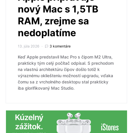
nový Mac s 1,5TB
RAM, zrejme sa
nedoplatíme
13. júla 2026
3 komentáre
Keď Apple predstavil Mac Pro s čipom M2 Ultra,
prakticky tým celý počítač odpísal. S prechodom
na vlastnú architektúru čipov došlo totiž k
výraznému okliešteniu možností upgradu, vďaka
čomu sa z vrcholného desktopu stal prakticky
iba glorifikovaný Mac Studio.