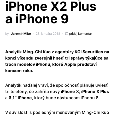
iPhone X2 Plus
a iPhone 9
by
Jaromir Miko
28. januára 2018
pridaj komentár
Analytik Ming-Chi Kuo z agentúry KGI Securities na
konci víkendu zverejnil hneď tri správy týkajúce sa
troch modelov iPhonu, ktoré Apple predstaví
koncom roka.
Analytik naďalej vraví, že spoločnosť plánuje uviesť
tri telefóny, čo zahŕňa nový
iPhone X
,
iPhone X Plus
a
6,1″ iPhone
, ktorý bude nástupcom iPhonu 8.
V súvislosti s posledným menovaným Ming-Chi Kuo