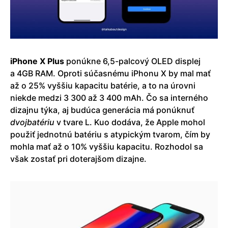
iPhone X Plus
ponúkne 6,5-palcový OLED displej
a 4GB RAM. Oproti súčasnému iPhonu X by mal mať
až o 25% vyššiu kapacitu batérie, a to na úrovni
niekde medzi 3 300 až 3 400 mAh. Čo sa interného
dizajnu týka, aj budúca generácia má ponúknuť
dvojbatériu
v tvare L. Kuo dodáva, že Apple mohol
použiť jednotnú batériu s atypickým tvarom, čím by
mohla mať až o 10% vyššiu kapacitu. Rozhodol sa
však zostať pri doterajšom dizajne.