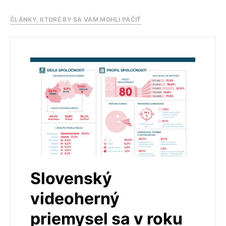
ČLÁNKY, KTORÉ BY SA VÁM MOHLI PÁČIŤ
Slovenský
videoherný
priemysel sa v roku