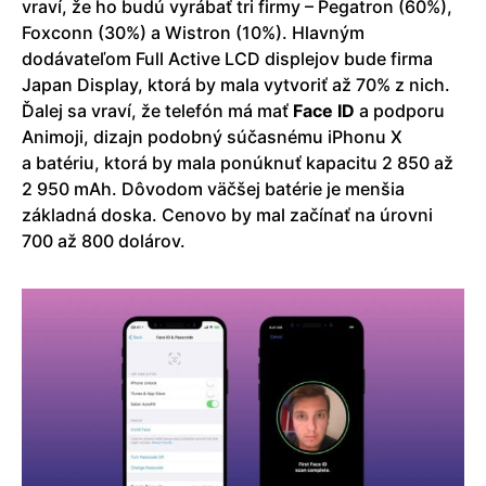
vraví, že ho budú vyrábať tri firmy – Pegatron (60%),
Foxconn (30%) a Wistron (10%). Hlavným
dodávateľom Full Active LCD displejov bude firma
Japan Display, ktorá by mala vytvoriť až 70% z nich.
Ďalej sa vraví, že telefón má mať
Face ID
a podporu
Animoji, dizajn podobný súčasnému iPhonu X
a batériu, ktorá by mala ponúknuť kapacitu 2 850 až
2 950 mAh. Dôvodom väčšej batérie je menšia
základná doska. Cenovo by mal začínať na úrovni
700 až 800 dolárov.