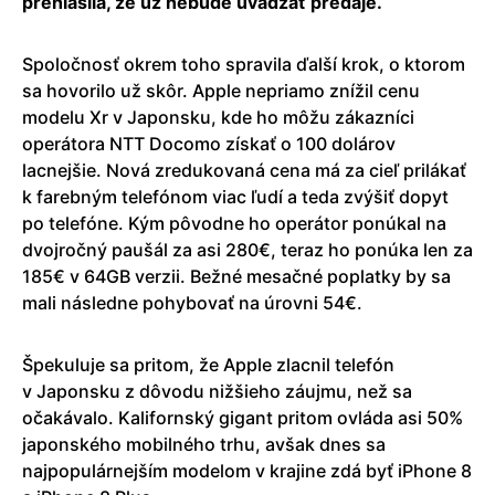
prehlásila, že už nebude uvádzať predaje.
Spoločnosť okrem toho spravila ďalší krok, o ktorom
sa hovorilo už skôr. Apple nepriamo znížil cenu
modelu Xr v Japonsku, kde ho môžu zákazníci
operátora NTT Docomo získať o 100 dolárov
lacnejšie. Nová zredukovaná cena má za cieľ prilákať
k farebným telefónom viac ľudí a teda zvýšiť dopyt
po telefóne. Kým pôvodne ho operátor ponúkal na
dvojročný paušál za asi 280€, teraz ho ponúka len za
185€ v 64GB verzii. Bežné mesačné poplatky by sa
mali následne pohybovať na úrovni 54€.
Špekuluje sa pritom, že Apple zlacnil telefón
v Japonsku z dôvodu nižšieho záujmu, než sa
očakávalo. Kalifornský gigant pritom ovláda asi 50%
japonského mobilného trhu, avšak dnes sa
najpopulárnejším modelom v krajine zdá byť iPhone 8