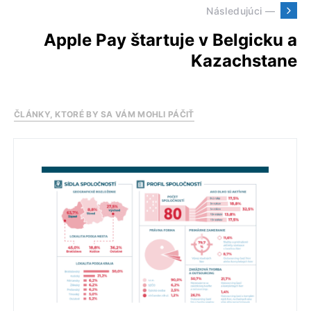
Následujúci —
Apple Pay štartuje v Belgicku a
Kazachstane
ČLÁNKY, KTORÉ BY SA VÁM MOHLI PÁČIŤ