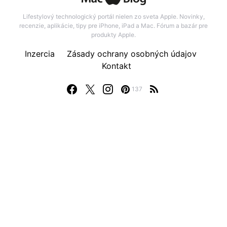
Lifestylový technologický portál nielen zo sveta Apple. Novinky,
recenzie, aplikácie, tipy pre iPhone, iPad a Mac. Fórum a bazár pre
produkty Apple.
Inzercia
Zásady ochrany osobných údajov
Kontakt
137