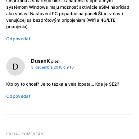
smartfónu a smarthodiniek. Zariadenia s operačným
systémom Windows majú možnosť aktivácie eSIM napríklad
ako súčasť Nastavení PC prípadne na paneli Štart v časti
venujúcej sa bezdrôtovým pripojeniam (Wifi a 4G/LTE
pripojeniu).
Odpovedať
DusanK
píše:
3. decembra 2018 o 9:16
Kto by to chcel? Je to tazka a vela lopata… Kde je SE2?
Odpovedať
PRIDAJ KOMENTÁR