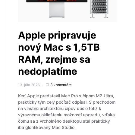
Apple pripravuje
nový Mac s 1,5TB
RAM, zrejme sa
nedoplatíme
13. júla 2026
3 komentáre
Keď Apple predstavil Mac Pro s čipom M2 Ultra,
prakticky tým celý počítač odpísal. S prechodom
na vlastnú architektúru čipov došlo totiž k
výraznému okliešteniu možností upgradu, vďaka
čomu sa z vrcholného desktopu stal prakticky
iba glorifikovaný Mac Studio.