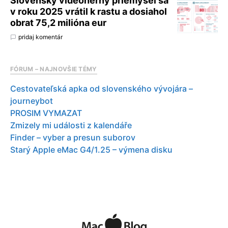
Slovenský videoherný priemysel sa
v roku 2025 vrátil k rastu a dosiahol
obrat 75,2 milióna eur
pridaj komentár
FÓRUM – NAJNOVŠIE TÉMY
Cestovateľská apka od slovenského vývojára –
journeybot
PROSIM VYMAZAT
Zmizely mi události z kalendáře
Finder – vyber a presun suborov
Starý Apple eMac G4/1.25 – výmena disku