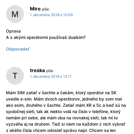
Miro
píše:
1. decembra 2018 o 10:09
Oprava
A s akými operátormi používaš dualsim?
Odpovedať
treska
píše:
1. decembra 2018 o 12:11
Mám SIM zatiaľ v šachte a čakám, ktorý operátor na SK
uvedie e-sim. Mám dvoch operátorov, jedného by som mal
ako esim, druhého v šachte. Zatiaľ mám XR a 5c a keď sú na
spoločnej sieti, tak ak niekto volá na číslo v telefóne, ktorý
nemám pri sebe, ale mám oba na rovnakej sieti, tak mi to
vyzváňa aj na druhom. Tiež si viem na každom z nich vybrať
z akého čísla chcem odoslať správu napr. Chcem sa len