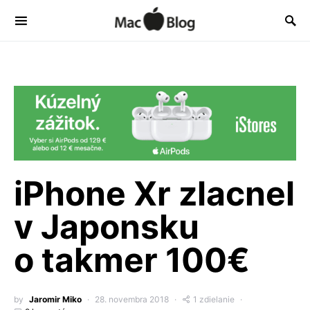
iPhone Xr zlacnel
v Japonsku
o takmer 100€
by
Jaromir Miko
28. novembra 2018
1 zdielanie