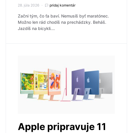
28. júla 2026
pridaj komentár
Začni tým, čo ťa baví. Nemusíš byť maratónec.
Možno len rád chodíš na prechádzky. Beháš.
Jazdíš na bicykli.…
Apple pripravuje 11