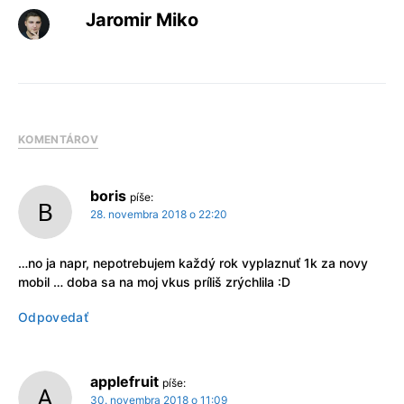
Jaromir Miko
KOMENTÁROV
boris
píše:
28. novembra 2018 o 22:20
…no ja napr, nepotrebujem každý rok vyplaznuť 1k za novy
mobil … doba sa na moj vkus príliš zrýchlila :D
Odpovedať
applefruit
píše:
30. novembra 2018 o 11:09