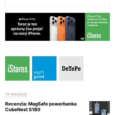
TIP REDAKCIE
Recenzia: MagSafe powerbanka
CubeNest S1B0