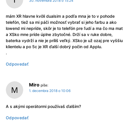
30. novembra 2018 o 15:24
mám XR hlavne kvôli dualsim a podľa mna je to v pohode
telefón, tiež sa mi páči možnosť vybrať si jeho farbu a ako
lowend mi nepríde, skôr je to telefón pre ľudí a ma čo ma mat
a XSko mne príde úplne zbytočné. Drží sa v ruke dobre,
baterka vydrží a nie je príliš veľký. XSko je už ozaj pre vyššiu
klientelu a po 5c je XR ďalší dobrý počin od Applu.
.
Odpovedať
Miro
píše:
1. decembra 2018 o 10:06
A s akými operátormi používaš ďalším?
Odpovedať