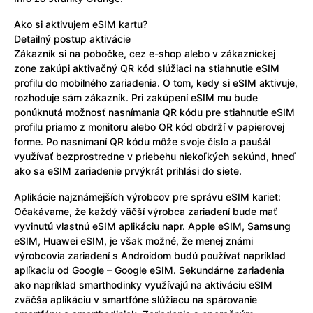
Ako si aktivujem eSIM kartu?
Detailný postup aktivácie
Zákazník si na pobočke, cez e-shop alebo v zákazníckej
zone zakúpi aktivačný QR kód slúžiaci na stiahnutie eSIM
profilu do mobilného zariadenia. O tom, kedy si eSIM aktivuje,
rozhoduje sám zákazník. Pri zakúpení eSIM mu bude
ponúknutá možnosť nasnímania QR kódu pre stiahnutie eSIM
profilu priamo z monitoru alebo QR kód obdrží v papierovej
forme. Po nasnímaní QR kódu môže svoje číslo a paušál
využívať bezprostredne v priebehu niekoľkých sekúnd, hneď
ako sa eSIM zariadenie prvýkrát prihlási do siete.
Aplikácie najznámejších výrobcov pre správu eSIM kariet:
Očakávame, že každý väčší výrobca zariadení bude mať
vyvinutú vlastnú eSIM aplikáciu napr. Apple eSIM, Samsung
eSIM, Huawei eSIM, je však možné, že menej známi
výrobcovia zariadení s Androidom budú používať napríklad
aplíkaciu od Google – Google eSIM. Sekundárne zariadenia
ako napríklad smarthodinky využívajú na aktiváciu eSIM
zväčša aplikáciu v smartfóne slúžiacu na spárovanie