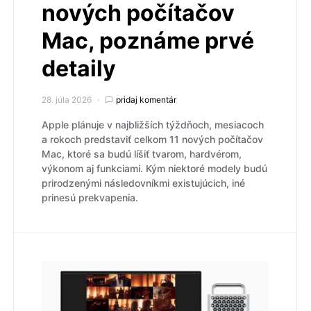
nových počítačov
Mac, poznáme prvé
detaily
28. júla 2026
pridaj komentár
Apple plánuje v najbližších týždňoch, mesiacoch
a rokoch predstaviť celkom 11 nových počítačov
Mac, ktoré sa budú líšiť tvarom, hardvérom,
výkonom aj funkciami. Kým niektoré modely budú
prirodzenými následovníkmi existujúcich, iné
prinesú prekvapenia.