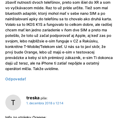
zbaviť nutnosti dvoch telefónov, preto som išiel do XR a som
vo vyčkávacom móde. Raz to už príde určite. Tiež som mal
bluetooth adaptér, ktorý mohol mať v sebe nano SIM a po
nainštalovaní apky do telefónu sa to chovalo ako druhá karta.
Volalo sa to IKOS K1S a fungovalo to celkom dobre, ale radšej
chcem mať len jedno zariadenie v ňom dve SIM a preto ma
potešilo, že toto už začal podporovať aj Apple, aj keď zas po
svojom, lebo najbližsie e-sim funguje v CZ a Rakúsku,
konkrétne T-Mobile/Telekom sieť. U nás sa to javí skôr, že
prvý bude Orange, lebo už majú e-sim v testovacej
prevádzke a keby si ich prémiový zákazník, e-sim Ti dokonca
dajú už teraz, ale na iPhone ti zatiaľ nepôjde a ostatný
operátori mlčia. Takže uvidíme.
Odpovedať
treska
píše:
1. decembra 2018 o 12:14
Info zo stránky Orange: