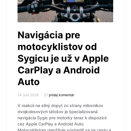
Navigácia pre
motocyklistov od
Sygicu je už v Apple
CarPlay a Android
Auto
14. júla 2026
pridaj komentár
V reakcii na silný dopyt zo strany milovníkov
dvojkolesových tátošov je špecializovaná
navigácia Sygic pre motorky teraz k dispozícii
cez Apple CarPlay a Android Auto.
Motocyklistom umožňuje sústrediť sa na cestu a