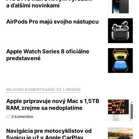
a ďalšími novinkami
AirPods Pro majú svojho nástupcu
Apple Watch Series 8 oficiálne
predstavené
NAJVIAC KOMENTOVANÉ ZA 1 MESIAC
Apple pripravuje nový Mac s 1,5TB
RAM, zrejme sa nedoplatíme
3 komentáre
Navigácia pre motocyklistov od
Sygicu je už v Apple CarPlay