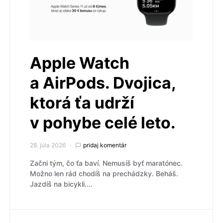
Apple Watch
a AirPods. Dvojica,
ktorá ťa udrží
v pohybe celé leto.
28. júla 2026
pridaj komentár
Začni tým, čo ťa baví. Nemusíš byť maratónec.
Možno len rád chodíš na prechádzky. Beháš.
Jazdíš na bicykli.…