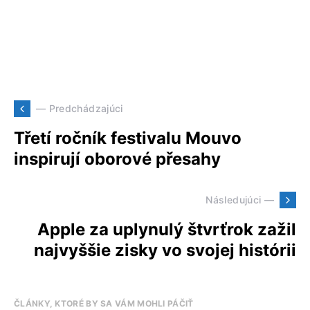
— Predchádzajúci
Třetí ročník festivalu Mouvo
inspirují oborové přesahy
Následujúci —
Apple za uplynulý štvrťrok zažil
najvyššie zisky vo svojej histórii
ČLÁNKY, KTORÉ BY SA VÁM MOHLI PÁČIŤ