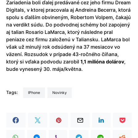
Zariadenia boli ďalej predávané cez jeho firmu Dream
Digitals, v ktorej pracovala aj Andreina Becerra, ktorá
spolu s ďalším obvineným, Robertom Volpem, čakajú
na verdikt súdu. Do podvodnej schémy bol zapojený
aj talian Rosario LaMarca, ktorý následne pral
peniaze cez firmu založenú v Taliansku. LaMarca bol
však už minulý rok odsúdený na 37 mesiacov vo
väzení. Rozsudok v prípade 43-ročného číňana,
ktorý si vďaka podvodu zarobil
1,1 milióna dolárov
,
bude vynesený 30. mája/května.
Tags:
iPhone
Novinky