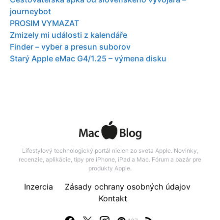
journeybot
PROSIM VYMAZAT
Zmizely mi události z kalendáře
Finder – vyber a presun suborov
Starý Apple eMac G4/1.25 – výmena disku
Lifestylový technologický portál nielen zo sveta Apple. Novinky,
recenzie, aplikácie, tipy pre iPhone, iPad a Mac. Fórum a bazár pre
produkty Apple.
Inzercia
Zásady ochrany osobných údajov
Kontakt