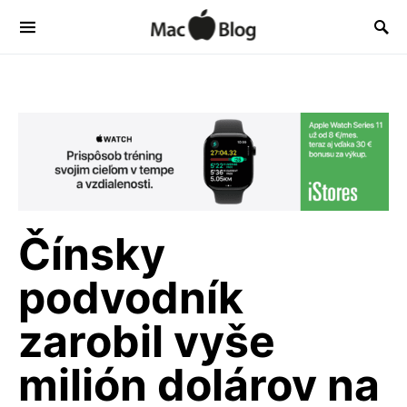
Čínsky
podvodník
zarobil vyše
milión dolárov na