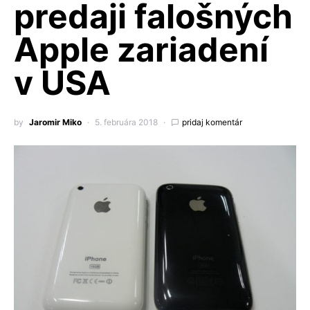
predaji falošných
Apple zariadení
v USA
by
Jaromir Miko
5. februára 2018
pridaj komentár