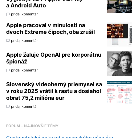
a Android Auto
pridaj komentár
Apple pracoval v minulosti na
dvoch Extreme čipoch, oba zrušil
pridaj komentár
Apple žaluje OpenAI pre korporátnu
špionáž
pridaj komentár
Slovenský videoherný priemysel sa
v roku 2025 vrátil k rastu a dosiahol
obrat 75,2 milióna eur
pridaj komentár
FÓRUM – NAJNOVŠIE TÉMY
Cestovateľská apka od slovenského vývojára –