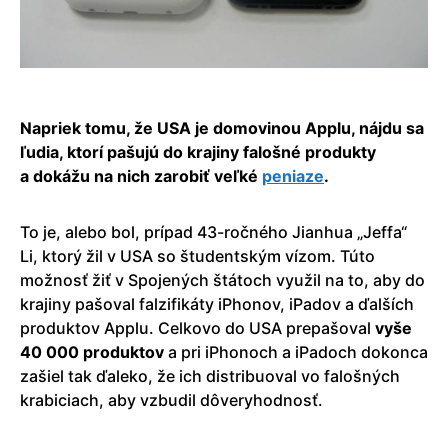
Napriek tomu, že USA je domovinou Applu, nájdu sa
ľudia, ktorí pašujú do krajiny falošné produkty
a dokážu na nich zarobiť veľké
peniaze
.
To je, alebo bol, prípad 43-ročného Jianhua „Jeffa“
Li, ktorý žil v USA so študentským vízom. Túto
možnosť žiť v Spojených štátoch využil na to, aby do
krajiny pašoval falzifikáty iPhonov, iPadov a ďalších
produktov Applu. Celkovo do USA prepašoval
vyše
40 000 produktov
a pri iPhonoch a iPadoch dokonca
zašiel tak ďaleko, že ich distribuoval vo falošných
krabiciach, aby vzbudil dôveryhodnosť.