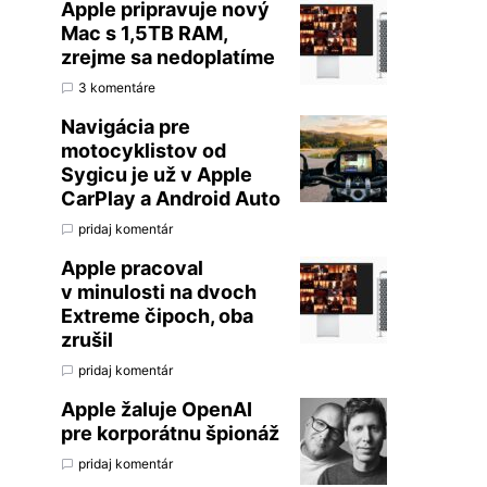
Apple pripravuje nový
Mac s 1,5TB RAM,
zrejme sa nedoplatíme
3 komentáre
Navigácia pre
motocyklistov od
Sygicu je už v Apple
CarPlay a Android Auto
pridaj komentár
Apple pracoval
v minulosti na dvoch
Extreme čipoch, oba
zrušil
pridaj komentár
Apple žaluje OpenAI
pre korporátnu špionáž
pridaj komentár