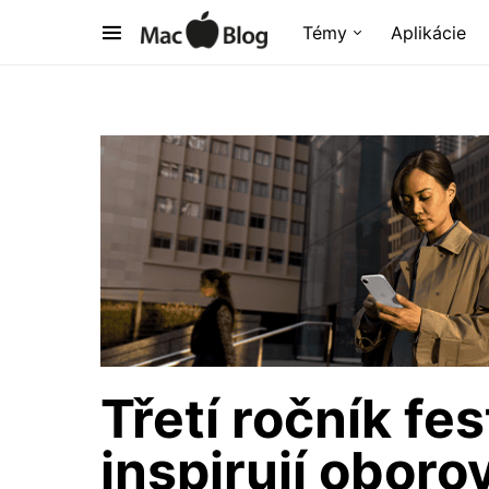
Témy
Aplikácie
Třetí ročník fe
inspirují oboro