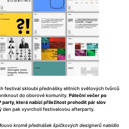
ch festival skloubí přednášky elitních světových tvůrců
oniknout do oborové komunity.
Páteční večer po
party, která nabízí příležitost prohodit pár slov
 den pak vyvrcholí festivalovou afterparty.
Mouvo kromě přednášek špičkových designerů nabídlo