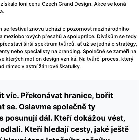
o získalo loni cenu Czech Grand Design. Akce se koná
a.
 se festival znovu uchází o pozornost mezinárodního
éma mezioborových přesahů a spolupráce. Divákům se tedy
ředstaví širší spektrum tvůrců, ať už se jedná o stratégy,
enty nebo specialisty na branding. Společně se zaměří na
e kterých motion design vzniká. Na tvůrčí proces, který
ad rámec vlastní žánrové škatulky.
t víc. Překonávat hranice, bořit
at se. Oslavme společně ty
s posunují dál. Kteří dokážou vést,
dlali. Kteří hledají cesty, jaké ještě