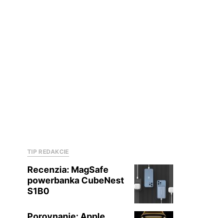
TIP REDAKCIE
Recenzia: MagSafe
powerbanka CubeNest
S1B0
Porovnanie: Apple