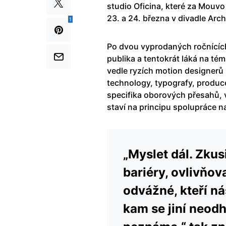
studio Oficina, které za Mouv
23. a 24. března v divadle Arch
1
Po dvou vyprodaných ročnících
publika a tentokrát láká na t
vedle ryzích motion designerů p
technology, typografy, produc
specifika oborových přesahů, v
staví na principu spolupráce n
„Myslet dál. Zkusi
bariéry, ovlivňov
odvážné, kteří ná
kam se jiní neodho