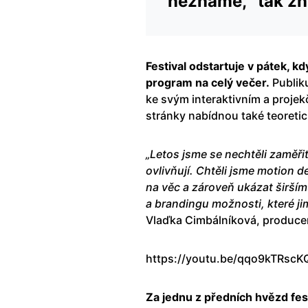
neznáme,“ tak zní
Festival odstartuje v pátek, kd
program na celý večer.
Publiku
ke svým interaktivním a projekč
stránky nabídnou také teoreti
„Letos jsme se nechtěli zaměřit
ovlivňují. Chtěli jsme motion 
na věc a zároveň ukázat širším
a brandingu možnosti, které j
Vlaďka Cimbálníková, producent
https://youtu.be/qqo9kTRscK
Za jednu z předních hvězd fes