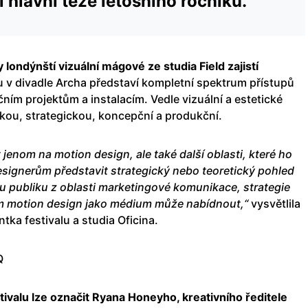
 hlavní teze letošního ročníku.
y londýnští vizuální mágové ze studia Field zajistí
 v divadle Archa představí kompletní spektrum přístupů
ním projektům a instalacím. Vedle vizuální a estetické
ckou, strategickou, koncepční a produkční.
 jenom na motion design, ale také další oblasti, které ho
designerům představit strategický nebo teoretický pohled
u publiku z oblasti marketingové komunikace, strategie
im motion design jako médium může nabídnout,“
vysvětlila
ka festivalu a studia Oficina.
Q
tivalu lze označit Ryana Honeyho, kreativního ředitele