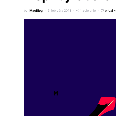
by
MacBlog
5. februára 2018
1 zdielanie
pridaj 