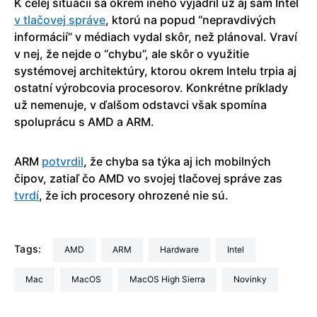
K celej situácii sa okrem iného vyjadril už aj sám Intel
v tlačovej správe
, ktorú na popud “nepravdivých
informácií” v médiach vydal skôr, než plánoval. Vraví
v nej, že nejde o “chybu”, ale skôr o využitie
systémovej architektúry, ktorou okrem Intelu trpia aj
ostatní výrobcovia procesorov. Konkrétne príklady
už nemenuje, v ďalšom odstavci však spomína
spoluprácu s AMD a ARM.
ARM
potvrdil
, že chyba sa týka aj ich mobilných
čipov, zatiaľ čo AMD vo svojej tlačovej správe zas
tvrdí
, že ich procesory ohrozené nie sú.
Tags:
AMD
ARM
Hardware
Intel
Mac
macOS
macOS High Sierra
Novinky