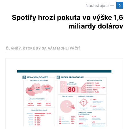
Následujúci —
Spotify hrozí pokuta vo výške 1,6
miliardy dolárov
ČLÁNKY, KTORÉ BY SA VÁM MOHLI PÁČIŤ