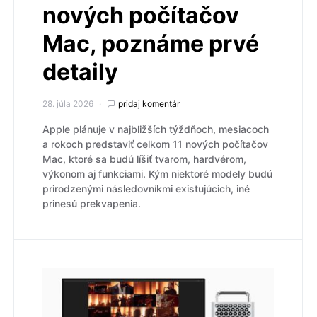
nových počítačov
Mac, poznáme prvé
detaily
28. júla 2026
pridaj komentár
Apple plánuje v najbližších týždňoch, mesiacoch
a rokoch predstaviť celkom 11 nových počítačov
Mac, ktoré sa budú líšiť tvarom, hardvérom,
výkonom aj funkciami. Kým niektoré modely budú
prirodzenými následovníkmi existujúcich, iné
prinesú prekvapenia.