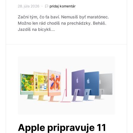
28. júla 2026
pridaj komentár
Začni tým, čo ťa baví. Nemusíš byť maratónec.
Možno len rád chodíš na prechádzky. Beháš.
Jazdíš na bicykli.…
Apple pripravuje 11