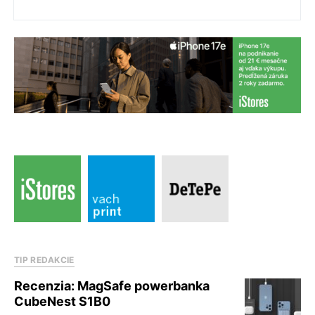
TIP REDAKCIE
Recenzia: MagSafe powerbanka
CubeNest S1B0