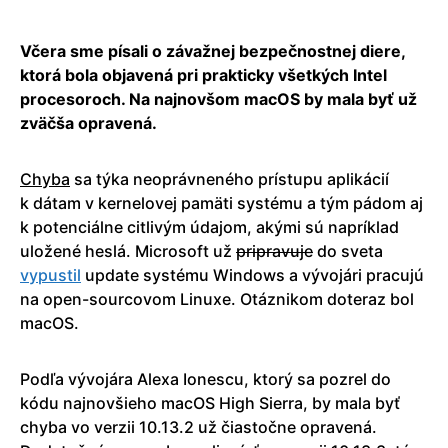
Včera sme písali o závažnej bezpečnostnej diere,
ktorá bola objavená pri prakticky všetkých Intel
procesoroch. Na najnovšom macOS by mala byť už
zväčša opravená.
Chyba
sa týka neoprávneného prístupu aplikácií
k dátam v kernelovej pamäti systému a tým pádom aj
k potenciálne citlivým údajom, akými sú napríklad
uložené heslá. Microsoft už
pripravuje
do sveta
vypustil
update systému Windows a vývojári pracujú
na open-sourcovom Linuxe. Otáznikom doteraz bol
macOS.
Podľa vývojára Alexa Ionescu, ktorý sa pozrel do
kódu najnovšieho macOS High Sierra, by mala byť
chyba vo verzii 10.13.2 už čiastočne opravená.