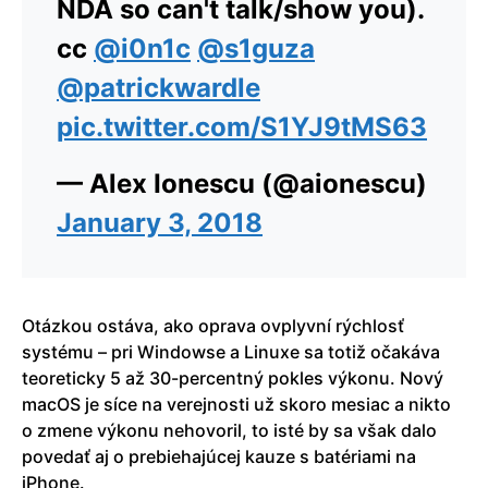
NDA so can't talk/show you).
cc
@i0n1c
@s1guza
@patrickwardle
pic.twitter.com/S1YJ9tMS63
— Alex Ionescu (@aionescu)
January 3, 2018
Otázkou ostáva, ako oprava ovplyvní rýchlosť
systému – pri Windowse a Linuxe sa totiž očakáva
teoreticky 5 až 30-percentný pokles výkonu. Nový
macOS je síce na verejnosti už skoro mesiac a nikto
o zmene výkonu nehovoril, to isté by sa však dalo
povedať aj o prebiehajúcej kauze s batériami na
iPhone.