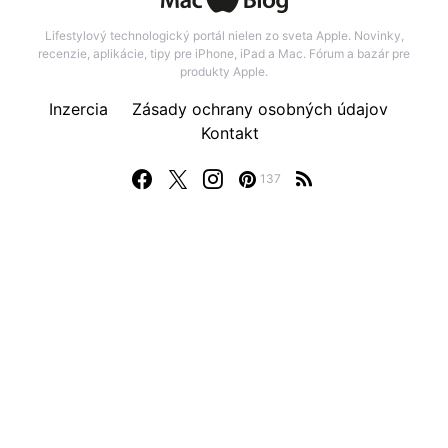
Lifestylový technologický portál nielen zo sveta Apple. Novinky,
recenzie, aplikácie, tipy pre iPhone, iPad a Mac. Fórum a bazár pre
produkty Apple.
Inzercia
Zásady ochrany osobných údajov
Kontakt
137