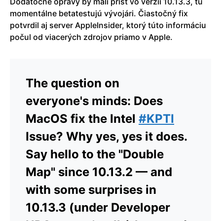
Dodatočné opravy by mali prísť vo verzii 10.13.3, tú
momentálne betatestujú vývojári. Čiastočný fix
potvrdil aj server AppleInsider, ktorý túto informáciu
počul od viacerých zdrojov priamo v Apple.
The question on
everyone's minds: Does
MacOS fix the Intel
#KPTI
Issue? Why yes, yes it does.
Say hello to the "Double
Map" since 10.13.2 — and
with some surprises in
10.13.3 (under Developer