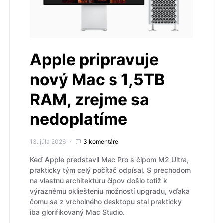
Apple pripravuje
nový Mac s 1,5TB
RAM, zrejme sa
nedoplatíme
13. júla 2026
3 komentáre
Keď Apple predstavil Mac Pro s čipom M2 Ultra,
prakticky tým celý počítač odpísal. S prechodom
na vlastnú architektúru čipov došlo totiž k
výraznému okliešteniu možností upgradu, vďaka
čomu sa z vrcholného desktopu stal prakticky
iba glorifikovaný Mac Studio.