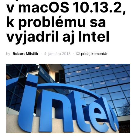
v macOS 10.13.2,
k problému sa
vyjadril aj Intel
by
Robert Mihálik
4. januára 2018
pridaj komentár