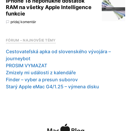
iPhone 18 neponúkne dostatok
RAM na všetky Apple Intelligence
funkcie
pridaj komentár
FÓRUM – NAJNOVŠIE TÉMY
Cestovateľská apka od slovenského vývojára –
journeybot
PROSIM VYMAZAT
Zmizely mi události z kalendáře
Finder – vyber a presun suborov
Starý Apple eMac G4/1.25 – výmena disku