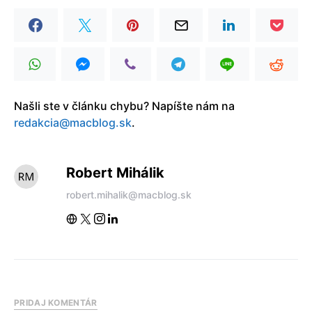
Našli ste v článku chybu? Napíšte nám na
redakcia@macblog.sk
.
Robert Mihálik
robert.mihalik@macblog.sk
PRIDAJ KOMENTÁR