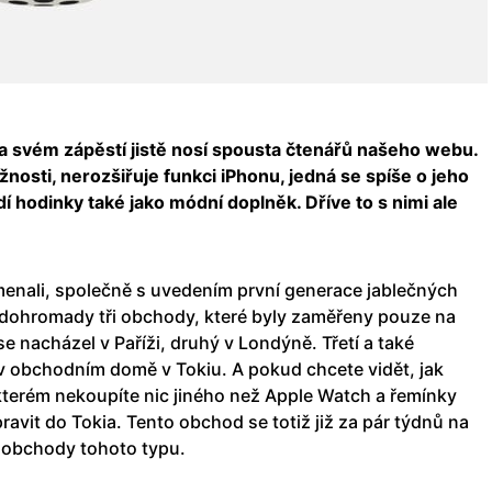
na svém zápěstí jistě nosí spousta čtenářů našeho webu.
nosti, nerozšiřuje funkci iPhonu, jedná se spíše o jeho
í hodinky také jako módní doplněk. Dříve to s nimi ale
enali, společně s uvedením první generace jablečných
l dohromady tři obchody, které byly zaměřeny pouze na
e nacházel v Paříži, druhý v Londýně. Třetí a také
v obchodním domě v Tokiu. A pokud chcete vidět, jak
kterém nekoupíte nic jiného než Apple Watch a řemínky
ravit do Tokia. Tento obchod se totiž již za pár týdnů na
í obchody tohoto typu.