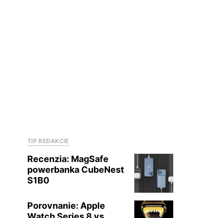
TIP REDAKCIE
Recenzia: MagSafe
powerbanka CubeNest
S1B0
Porovnanie: Apple
Watch Series 8 vs.