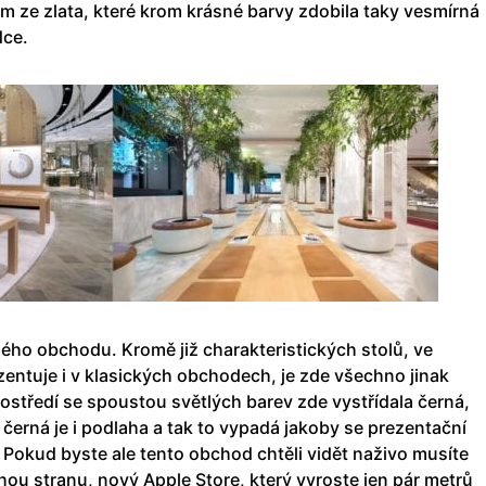
m ze zlata, které krom krásné barvy zdobila taky vesmírná
dce.
elého obchodu. Kromě již charakteristických stolů, ve
entuje i v klasických obchodech, je zde všechno jinak
rostředí se spoustou světlých barev zde vystřídala černá,
černá je i podlaha a tak to vypadá jakoby se prezentační
 Pokud byste ale tento obchod chtěli vidět naživo musíte
uhou stranu, nový Apple Store, který vyroste jen pár metrů