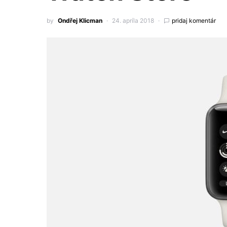
by
Ondřej Klicman
24. apríla 2018
pridaj komentár