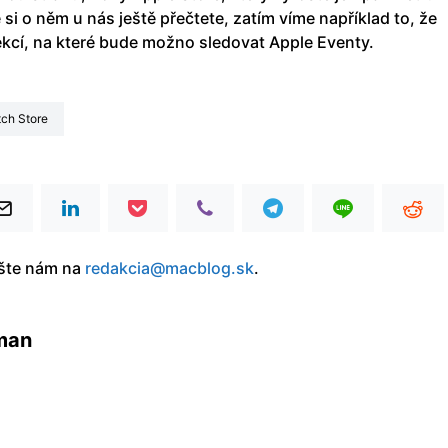
tě si o něm u nás ještě přečtete, zatím víme například to, že
ekcí, na které bude možno sledovat Apple Eventy.
tch Store
íšte nám na
redakcia@macblog.sk
.
cman