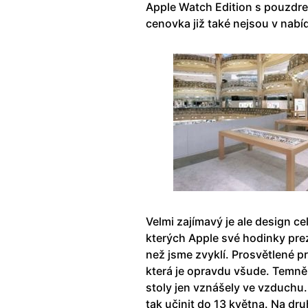
Apple Watch Edition s pouzdre
cenovka již také nejsou v nabí
Velmi zajímavý je ale design c
kterých Apple své hodinky prez
než jsme zvyklí. Prosvětlené p
která je opravdu všude. Temně 
stoly jen vznášely ve vzduchu.
tak učinit do 13 května. Na dr