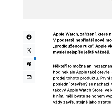
Apple Watch, zařízení, které 
V podstatě nepřináší nové mož
„prodlouženou ruku“. Apple vid
myslel nejspíše ještě vážněji.
1
Někteří to možná ani nezaznam
hodinek ale Apple také otevře
prodej tohoto produktu. První s
poslední otevřený se nachází 
takový Apple Watch Store, ve 
k ním, měli byste se honem vyp
vždy zavře, stejně jako ostatn