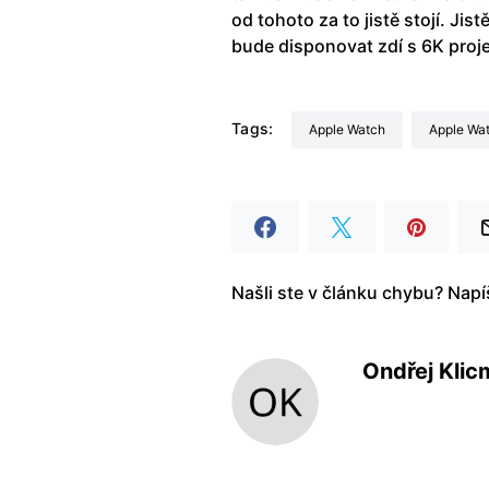
od tohoto za to jistě stojí. Jis
bude disponovat zdí s 6K proj
Tags:
Apple Watch
Apple Wa
Našli ste v článku chybu? Nap
Ondřej Kli