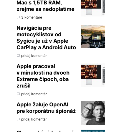
Mac s 1,5TB RAM,
zrejme sa nedoplatíme
3 komentáre
Navigácia pre
motocyklistov od
Sygicu je už v Apple
CarPlay a Android Auto
pridaj komentár
Apple pracoval
v minulosti na dvoch
Extreme čipoch, oba
zrušil
pridaj komentár
Apple žaluje OpenAI
pre korporátnu špionáž
pridaj komentár