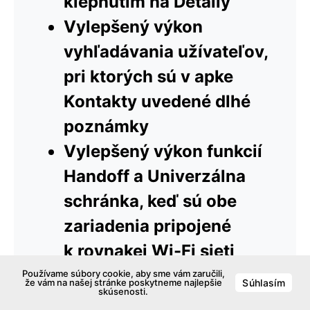
klepnutím na Detaily
Vylepšený výkon
vyhľadávania užívateľov,
pri ktorých sú v apke
Kontakty uvedené dlhé
poznámky
Vylepšený výkon funkcií
Handoff a Univerzálna
schránka, keď sú obe
zariadenia pripojené
k rovnakej Wi-Fi sieti
Oprava problému, ktorý
Používame súbory cookie, aby sme vám zaručili,
že vám na našej stránke poskytneme najlepšie
Súhlasím
skúsenosti.
mohol prichádzajúcim