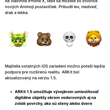
Ak vlastníte iPhone X, tešiť sa môžete zo štvorice
nových Animoji postavičiek. Pribudli lev, medveď,
drak a lebka.
Majitelia ostatných iOS zariadení možno poteší lepšia
podpora pre rozšírenú realitu. ARKit bol
aktualizovaný na verziu 1.5.
ARKit 1.5 umožňuje vývojárom umiestňovať
digitálne objekty okrem vodorovných aj na
zvislé povrchy, ako sú steny alebo dvere