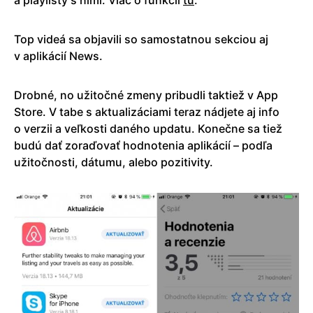
a playlisty s nimi. Viac o funkcii
tu
.
Top videá sa objavili so samostatnou sekciou aj
v aplikácií News.
Drobné, no užitočné zmeny pribudli taktiež v App
Store. V tabe s aktualizáciami teraz nádjete aj info
o verzii a veľkosti daného updatu. Konečne sa tiež
budú dať zoraďovať hodnotenia aplikácií – podľa
užitočnosti, dátumu, alebo pozitivity.