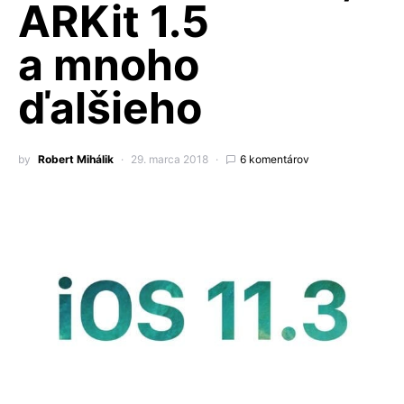
ARKit 1.5
a mnoho
ďalšieho
by
Robert Mihálik
29. marca 2018
6 komentárov