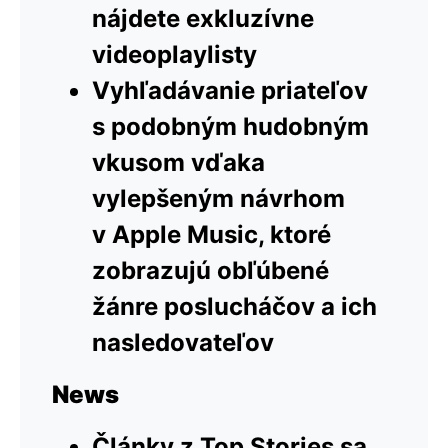
nájdete exkluzívne
videoplaylisty
Vyhľadávanie priateľov
s podobným hudobným
vkusom vďaka
vylepšeným návrhom
v Apple Music, ktoré
zobrazujú obľúbené
žánre poslucháčov a ich
nasledovateľov
News
Články z Top Stories sa