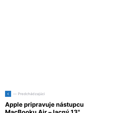
— Predchádzajúci
Apple pripravuje nástupcu
MacBooku Air – lacný 13"