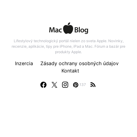
Lifestylový technologický portál nielen zo sveta Apple. Novinky,
recenzie, aplikácie, tipy pre iPhone, iPad a Mac. Fórum a bazár pre
produkty Apple.
Inzercia
Zásady ochrany osobných údajov
Kontakt
137