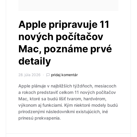
Apple pripravuje 11
nových počítačov
Mac, poznáme prvé
detaily
28. júla 2026
pridaj komentár
Apple plánuje v najbližších týždňoch, mesiacoch
a rokoch predstaviť celkom 11 nových počítačov
Mac, ktoré sa budú líšiť tvarom, hardvérom,
výkonom aj funkciami. Kým niektoré modely budú
prirodzenými následovníkmi existujúcich, iné
prinesú prekvapenia.