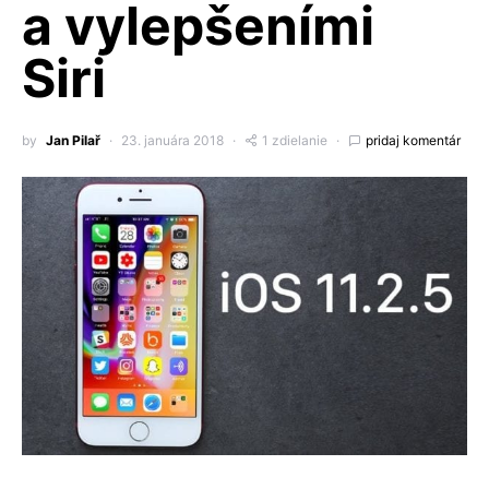
a vylepšeními
Siri
by
Jan Pilař
23. januára 2018
1 zdielanie
pridaj komentár