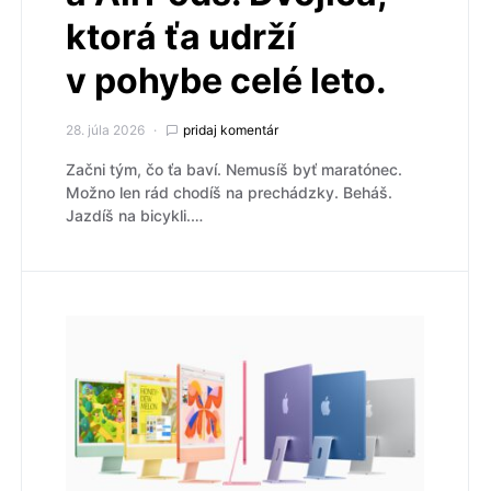
ktorá ťa udrží
v pohybe celé leto.
28. júla 2026
pridaj komentár
Začni tým, čo ťa baví. Nemusíš byť maratónec.
Možno len rád chodíš na prechádzky. Beháš.
Jazdíš na bicykli.…