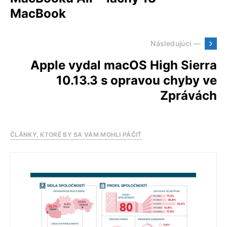
MacBook
Následujúci —
Apple vydal macOS High Sierra
10.13.3 s opravou chyby ve
Zprávách
ČLÁNKY, KTORÉ BY SA VÁM MOHLI PÁČIŤ