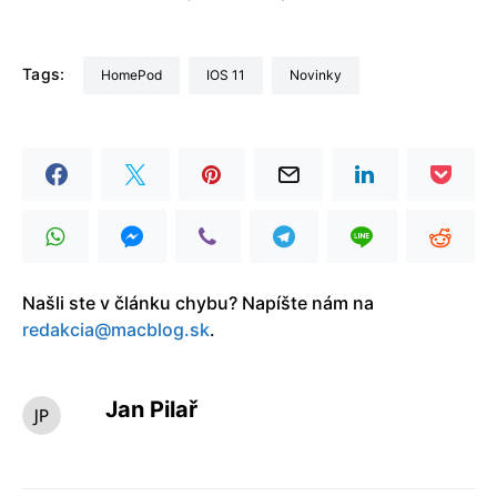
Tags:
HomePod
iOS 11
Novinky
Našli ste v článku chybu? Napíšte nám na
redakcia@macblog.sk
.
Jan Pilař