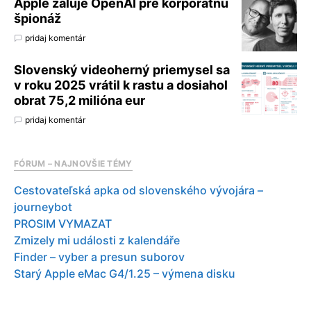
Apple žaluje OpenAI pre korporátnu
špionáž
pridaj komentár
Slovenský videoherný priemysel sa
v roku 2025 vrátil k rastu a dosiahol
obrat 75,2 milióna eur
pridaj komentár
FÓRUM – NAJNOVŠIE TÉMY
Cestovateľská apka od slovenského vývojára –
journeybot
PROSIM VYMAZAT
Zmizely mi události z kalendáře
Finder – vyber a presun suborov
Starý Apple eMac G4/1.25 – výmena disku