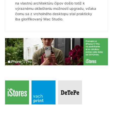
na vlastnú architektúru čipov došlo totiž k
výraznému okliešteniu možností upgradu, vďaka
čomu sa z vrcholného desktopu stal prakticky
iba glorifikovaný Mac Studio.