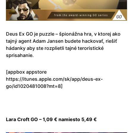
Deus Ex GO je puzzle – špionážna hra, v ktorej ako
tajný agent Adam Jansen budete hackovať, riešiť
hádanky aby ste rozplietli tajné teroristické
sprisahanie.
[appbox appstore
https://itunes.apple.com/sk/app/deus-ex-
go/id1020481008?mt=8]
Lara Croft GO – 1,09 € namiesto 5,49 €