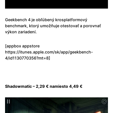
Geekbench 4 je obľúbený krosplatformový
benchmark, ktorý umožňuje otestovať a porovnať
výkon zariadení.
[appbox appstore
https://itunes.apple.com/sk/app/geekbench-
4/id1130770356?mt=8]
Shadowmatic – 2,29 € namiesto 4,49 €