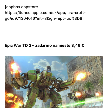
[appbox appstore
https://itunes.apple.com/sk/app/lara-croft-
go/id971304016?mt=8&ign-mpt=uo%3D8]
Epic War TD 2 – zadarmo namiesto 3,49 €