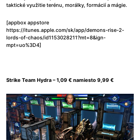
taktické využitie terénu, morálky, formácií a mágie.
[appbox appstore
https://itunes.apple.com/sk/app/demons-rise-2-
lords-of-chaos/id1153028211?mt=8&ign-
mpt=uo%3D4]
Strike Team Hydra – 1,09 € namiesto 9,99 €