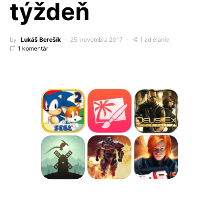
týždeň
by
Lukáš Berešík
25. novembra 2017
1 zdielanie
1 komentár