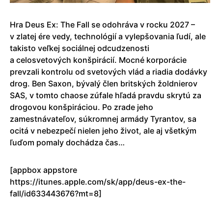
Hra Deus Ex: The Fall se odohráva v rocku 2027 –
v zlatej ére vedy, technológií a vylepšovania ľudí, ale
takisto veľkej sociálnej odcudzenosti
a celosvetových konšpirácií. Mocné korporácie
prevzali kontrolu od svetových vlád a riadia dodávky
drog. Ben Saxon, bývalý člen britských žoldnierov
SAS, v tomto chaose zúfale hľadá pravdu skrytú za
drogovou konšpiráciou. Po zrade jeho
zamestnávateľov, súkromnej armády Tyrantov, sa
ocitá v nebezpečí nielen jeho život, ale aj všetkým
ľuďom pomaly dochádza čas…
[appbox appstore
https://itunes.apple.com/sk/app/deus-ex-the-
fall/id633443676?mt=8]