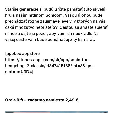
Staršie generácie si budú určite pamätať túto skvelú
hru s naším hrdinom Sonicom. Vašou úlohou bude
prechádzať rôzne zaujímavé levely, v ktorých na vás
čaká množstvo nepriateľov. Cestou sa snažte zbierať
mince a dajte si pozor, aby vám ich neukradli. Na
vašej ceste vám bude pomáhať aj žltý kamarát.
[appbox appstore
https://itunes.apple.com/sk/app/sonic-the-
hedgehog-2-classic/id347415188?mt=8&ign-
mpt=uo%3D4]
Oraia Rift – zadarmo namiesto 2,49 €