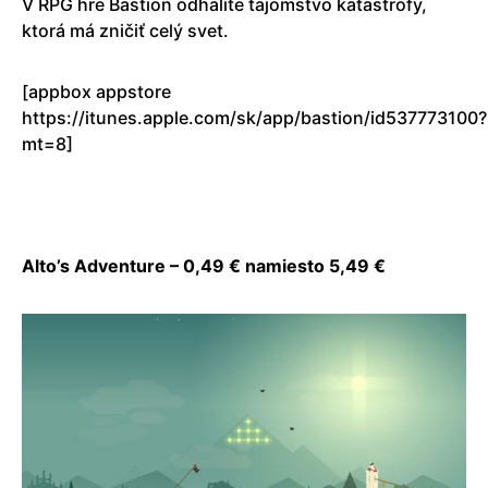
V RPG hre Bastion odhalíte tajomstvo katastrofy,
ktorá má zničiť celý svet.
[appbox appstore
https://itunes.apple.com/sk/app/bastion/id537773100?
mt=8]
Alto’s Adventure – 0,49 € namiesto 5,49 €