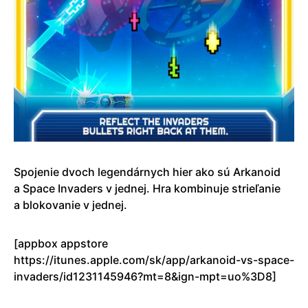
Spojenie dvoch legendárnych hier ako sú Arkanoid
a Space Invaders v jednej. Hra kombinuje strieľanie
a blokovanie v jednej.
[appbox appstore
https://itunes.apple.com/sk/app/arkanoid-vs-space-
invaders/id1231145946?mt=8&ign-mpt=uo%3D8]