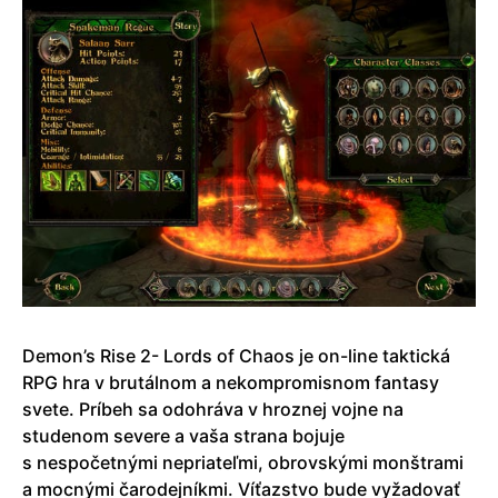
Demon’s Rise 2- Lords of Chaos je on-line taktická
RPG hra v brutálnom a nekompromisnom fantasy
svete. Príbeh sa odohráva v hroznej vojne na
studenom severe a vaša strana bojuje
s nespočetnými nepriateľmi, obrovskými monštrami
a mocnými čarodejníkmi. Víťazstvo bude vyžadovať