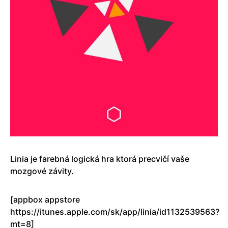
Linia je farebná logická hra ktorá precvičí vaše
mozgové závity.
[appbox appstore
https://itunes.apple.com/sk/app/linia/id1132539563?
mt=8]