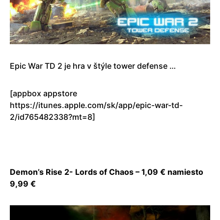
Epic War TD 2 je hra v štýle tower defense …
[appbox appstore
https://itunes.apple.com/sk/app/epic-war-td-
2/id765482338?mt=8]
Demon’s Rise 2- Lords of Chaos – 1,09 € namiesto
9,99 €