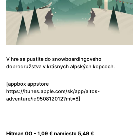
V hre sa pustite do snowboardingového
dobrodružstva v krásnych alpských kopcoch.
[appbox appstore
https://itunes.apple.com/sk/app/altos-
adventure/id950812012?mt=8]
Hitman GO – 1,09 € namiesto 5,49 €