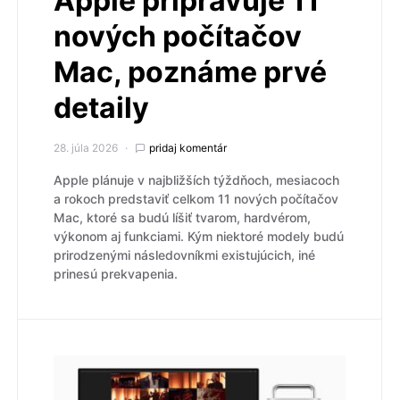
Apple pripravuje 11
nových počítačov
Mac, poznáme prvé
detaily
28. júla 2026
pridaj komentár
Apple plánuje v najbližších týždňoch, mesiacoch
a rokoch predstaviť celkom 11 nových počítačov
Mac, ktoré sa budú líšiť tvarom, hardvérom,
výkonom aj funkciami. Kým niektoré modely budú
prirodzenými následovníkmi existujúcich, iné
prinesú prekvapenia.