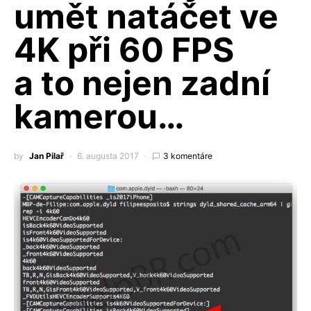
umět natáčet ve
4K při 60 FPS
a to nejen zadní
kamerou…
by
Jan Pilař
6. augusta 2017
3 komentáre