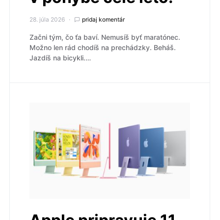
28. júla 2026
pridaj komentár
Začni tým, čo ťa baví. Nemusíš byť maratónec.
Možno len rád chodíš na prechádzky. Beháš.
Jazdíš na bicykli.…