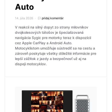
Auto
14. júla 2026
pridaj komentár
V reakcii na silný dopyt zo strany milovníkov
dvojkolesových tátošov je špecializovaná
navigácia Sygic pre motorky teraz k dispozícii
cez Apple CarPlay a Android Auto.
Motocyklistom umožňuje sústrediť sa na cestu a
zároveň poskytuje všetky dôležité informácie pre
lepší zážitok z jazdy a bezpečnosť už aj na
dispeji motocyklov.