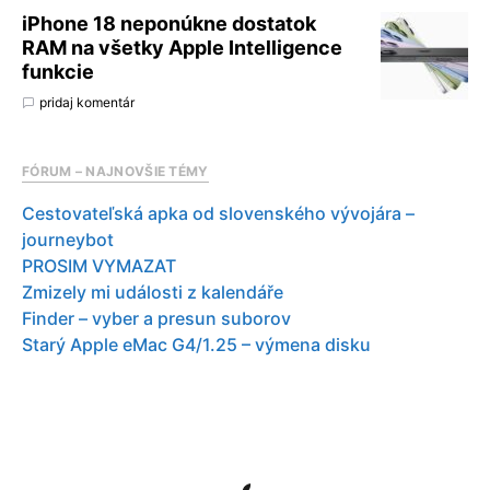
iPhone 18 neponúkne dostatok
RAM na všetky Apple Intelligence
funkcie
pridaj komentár
FÓRUM – NAJNOVŠIE TÉMY
Cestovateľská apka od slovenského vývojára –
journeybot
PROSIM VYMAZAT
Zmizely mi události z kalendáře
Finder – vyber a presun suborov
Starý Apple eMac G4/1.25 – výmena disku