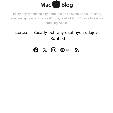
Lifestylový technologický portál nielen zo sveta Apple. Novinky,
recenzie, aplikácie, tipy pre iPhone, iPad a Mac. Fórum a bazár pre
produkty Apple.
Inzercia
Zásady ochrany osobných údajov
Kontakt
137