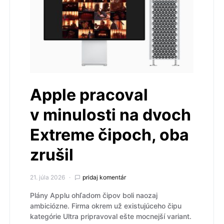
Apple pracoval
v minulosti na dvoch
Extreme čipoch, oba
zrušil
21. júla 2026
pridaj komentár
Plány Applu ohľadom čipov boli naozaj
ambiciózne. Firma okrem už existujúceho čipu
kategórie Ultra pripravoval ešte mocnejší variant.