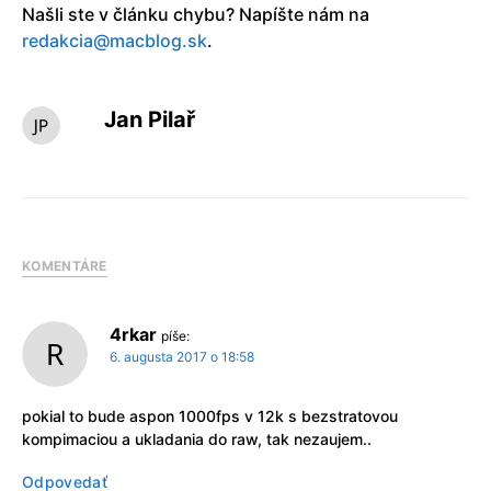
Našli ste v článku chybu? Napíšte nám na
redakcia@macblog.sk
.
Jan Pilař
KOMENTÁRE
4rkar
píše:
6. augusta 2017 o 18:58
pokial to bude aspon 1000fps v 12k s bezstratovou
kompimaciou a ukladania do raw, tak nezaujem..
Odpovedať