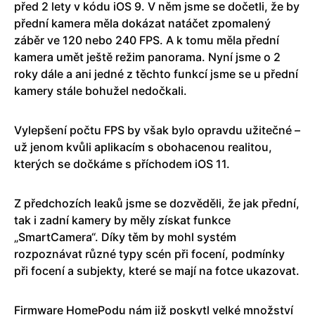
před 2 lety v kódu iOS 9. V něm jsme se dočetli, že by
přední kamera měla dokázat natáčet zpomalený
záběr ve 120 nebo 240 FPS. A k tomu měla přední
kamera umět ještě režim panorama. Nyní jsme o 2
roky dále a ani jedné z těchto funkcí jsme se u přední
kamery stále bohužel nedočkali.
Vylepšení počtu FPS by však bylo opravdu užitečné –
už jenom kvůli aplikacím s obohacenou realitou,
kterých se dočkáme s příchodem iOS 11.
Z předchozích leaků jsme se dozvěděli, že jak přední,
tak i zadní kamery by měly získat funkce
„SmartCamera“. Díky těm by mohl systém
rozpoznávat různé typy scén při focení, podmínky
při focení a subjekty, které se mají na fotce ukazovat.
Firmware HomePodu nám již poskytl velké množství