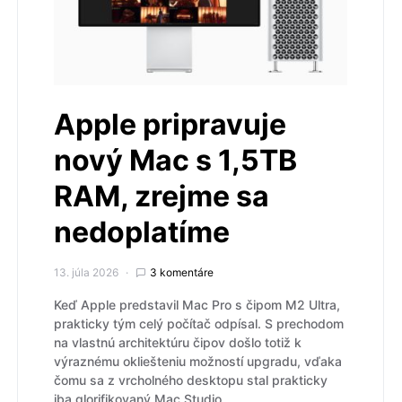
Apple pripravuje
nový Mac s 1,5TB
RAM, zrejme sa
nedoplatíme
13. júla 2026
3 komentáre
Keď Apple predstavil Mac Pro s čipom M2 Ultra,
prakticky tým celý počítač odpísal. S prechodom
na vlastnú architektúru čipov došlo totiž k
výraznému okliešteniu možností upgradu, vďaka
čomu sa z vrcholného desktopu stal prakticky
iba glorifikovaný Mac Studio.