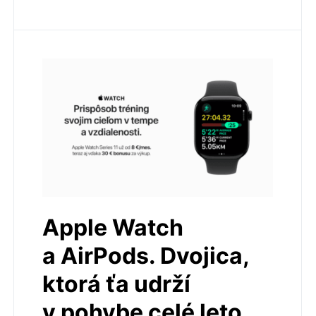
Apple Watch
a AirPods. Dvojica,
ktorá ťa udrží
v pohybe celé leto.