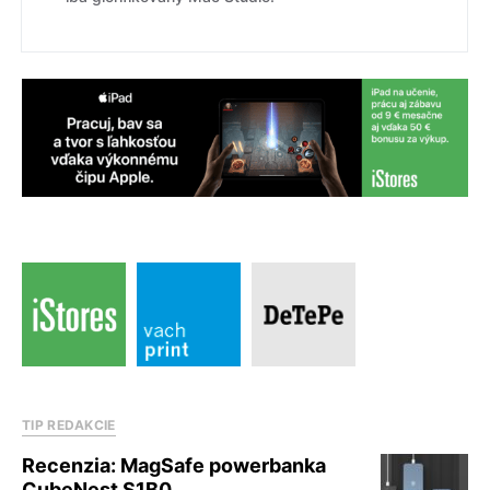
TIP REDAKCIE
Recenzia: MagSafe powerbanka
CubeNest S1B0