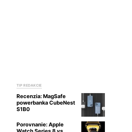
TIP REDAKCIE
Recenzia: MagSafe
powerbanka CubeNest
S1B0
Porovnanie: Apple
Watch Series 8 vs.