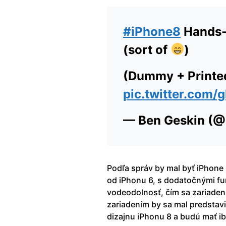
#iPhone8
Hands-
(sort of
)
(Dummy + Printed
pic.twitter.com
— Ben Geskin (
Podľa správ by mal byť iPhone
od iPhonu 6, s dodatočnými fu
vodeodolnosť, čím sa zariaden
zariadením by sa mal predstaviť
dizajnu iPhonu 8 a budú mať i