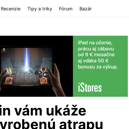
Recenzie
Tipy a triky
Fórum
Bazár
in vám ukáže
yrobenú atrapu