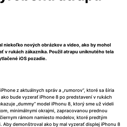
al niekoľko nových obrázkov a video, ako by mohol
ť v rukách zákazníka. Použil atrapu uniknutého tela
ytlačené iOS pozadie.
iPhone z aktuálnych správ a „rumorov“, ktoré sa šíria
 ako bude vyzerať iPhone 8 po predstavení v rukách
kazuje „dummy“ model iPhonu 8, ktorý sme už videli
ejom, minimálnymi okrajmi, zapracovanou prednou
ločiernym rámom namiesto modelov, ktoré predtým
i. Aby demonštroval ako by mal vyzerať displej iPhonu 8