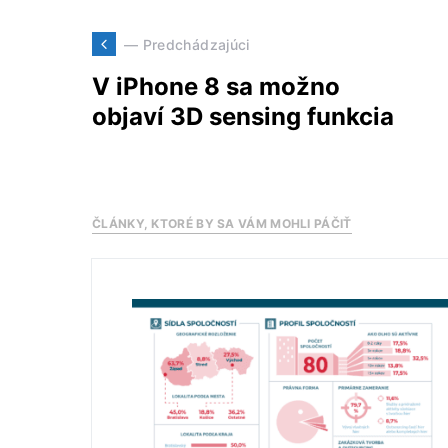
— Predchádzajúci
V iPhone 8 sa možno
objaví 3D sensing funkcia
ČLÁNKY, KTORÉ BY SA VÁM MOHLI PÁČIŤ