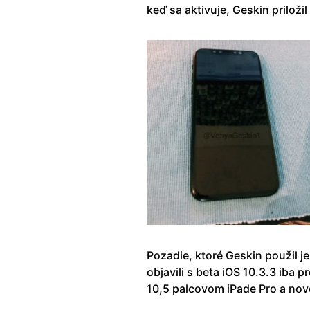
keď sa aktivuje, Geskin prilož
Pozadie, ktoré Geskin použil j
objavili s beta iOS 10.3.3 iba 
10,5 palcovom iPade Pro a nov