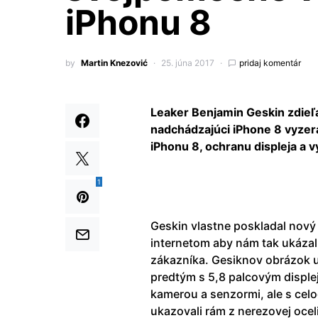
iPhonu 8
by
Martin Knezović
25. júna 2017
pridaj komentár
Leaker Benjamin Geskin zdieľ
nadchádzajúci iPhone 8 vyzera
iPhonu 8, ochranu displeja a v
1
Geskin vlastne poskladal nový 
internetom aby nám tak ukázal
zákazníka. Gesiknov obrázok u
predtým s 5,8 palcovým displ
kamerou a senzormi, ale s ce
ukazovali rám z nerezovej ocel