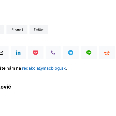
n
iPhone 8
Twitter
íšte nám na
redakcia@macblog.sk
.
zović