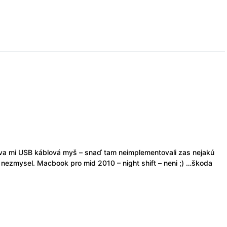
va mi USB káblová myš – snaď tam neimplementovali zas nejakú
 nezmysel. Macbook pro mid 2010 – night shift – neni ;) …škoda