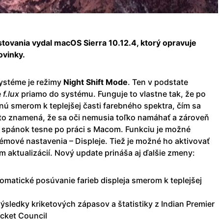
tovania vydal macOS Sierra 10.12.4, ktorý opravuje
ovinky.
ystéme je režimy
Night Shift Mode
. Ten v podstate
e
f.lux
priamo do systému. Funguje to vlastne tak, že po
nú smerom k teplejšej časti farebného spektra, čím sa
a to znamená, že sa oči nemusia toľko namáhať a zároveň
a spánok tesne po práci s Macom. Funkciu je možné
émové nastavenia – Displeje. Tiež je možné ho aktivovať
m aktualizácií. Nový update prináša aj ďalšie zmeny:
tomatické posúvanie farieb displeja smerom k teplejšej
výsledky kriketových zápasov a štatistiky z Indian Premier
icket Council