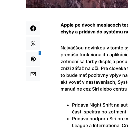
Apple po dvoch mesiacoch tes
chyby a pridáva do systému n
Najväčšou novinkou v tomto s
1
prenáša funkcionalitu aplikáci
zotmení sa farby displeja posu
zníži záťaž na oči. Pre človek
to bude mať pozitívny vplyv n
aktivovať v nastaveniach, Syst
manuálne cez Siri alebo centru
Pridáva Night Shift na au
časti spektra po zotmení
Pridáva podporu Siri pre 
League a International Cr