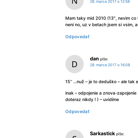
28. marca 2017 o 12:58
Mam taky mid 2010 (13″, nevim co ty
neni no, uz v betach jsem si vsim, a
Odpovedať
dan
píše:
28. marca 2017 o 16:08
15‘‘ …nuž – je to deduško – ale tak 
inak – odpojenie a znova-zapojenie
doteraz nikdy ! ) – uvidíme
Odpovedať
Sarkastick
píše: