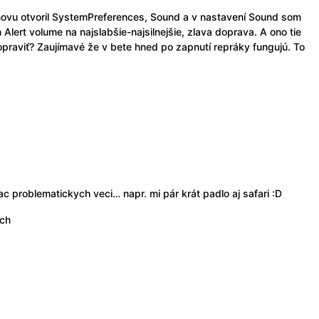
novu otvoril SystemPreferences, Sound a v nastavení Sound som
lert volume na najslabšie-najsilnejšie, zlava doprava. A ono tie
opraviť? Zaujímavé že v bete hned po zapnutí repráky fungujú. To
c problematickych veci… napr. mi pár krát padlo aj safari :D
och