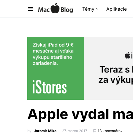
Témy
Aplikácie
Apple vydal ma
by
Jaromir Miko
27. marca 2017
13 komentárov