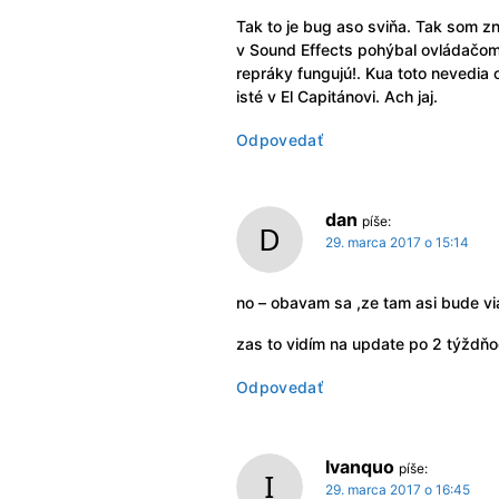
Tak to je bug aso sviňa. Tak som z
v Sound Effects pohýbal ovládačom A
repráky fungujú!. Kua toto nevedia 
isté v El Capitánovi. Ach jaj.
Odpovedať
dan
píše:
29. marca 2017 o 15:14
no – obavam sa ,ze tam asi bude via
zas to vidím na update po 2 týždň
Odpovedať
Ivanquo
píše:
29. marca 2017 o 16:45