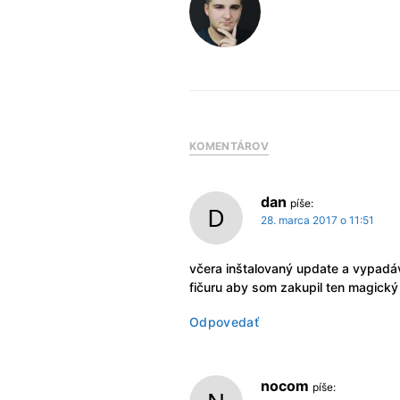
KOMENTÁROV
dan
píše:
28. marca 2017 o 11:51
včera inštalovaný update a vypadá
fičuru aby som zakupil ten magický
Odpovedať
nocom
píše: