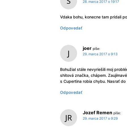
28. marca 2017 o 19:17
Vdaka bohu, konecne tam pridali po
Odpovedať
joer
píše:
29. marca 2017 o 9:13
Bohužial stále nevyriešili moj prob
shitová značka, chápem. Zaujímavé 
s Cupertina robia chybu. Nasrať do 
Odpovedať
Jozef Remen
píše:
29. marca 2017 o 9:29