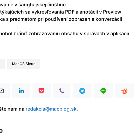
vanie v šanghajskej čínštine
týkajúcich sa vykresľovania PDF a anotácií v Preview
dka s predmetom pri používaní zobrazenia konverzácií
mohol brániť zobrazovaniu obsahu v správach v aplikácii
macOS Sierra
íšte nám na
redakcia@macblog.sk
.
o