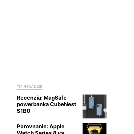
TIP REDAKCIE
Recenzia: MagSafe
powerbanka CubeNest
S1B0
Porovnanie: Apple
Watch Series 8 vs.