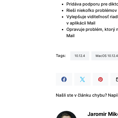
Pridáva podporu pre dikto
Rieši niekoľko problémov 
Vylepšuje viditeľnosť ria
v aplikácii Mail
Opravuje problém, ktorý 
Mail
Tags:
10.12.4
macOS 10.12.4
Našli ste v článku chybu? Nap
Jaromir Mik