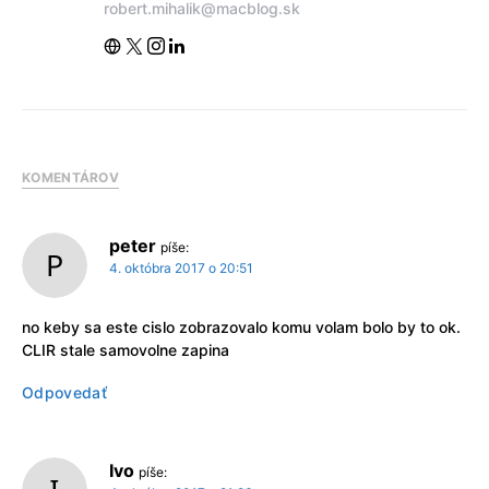
robert.mihalik@macblog.sk
KOMENTÁROV
peter
píše:
4. októbra 2017 o 20:51
no keby sa este cislo zobrazovalo komu volam bolo by to ok.
CLIR stale samovolne zapina
Odpovedať
Ivo
píše: