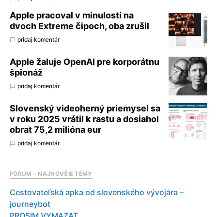
Apple pracoval v minulosti na
dvoch Extreme čipoch, oba zrušil
pridaj komentár
Apple žaluje OpenAI pre korporátnu
špionáž
pridaj komentár
Slovenský videoherný priemysel sa
v roku 2025 vrátil k rastu a dosiahol
obrat 75,2 milióna eur
pridaj komentár
FÓRUM – NAJNOVŠIE TÉMY
Cestovateľská apka od slovenského vývojára –
journeybot
PROSIM VYMAZAT