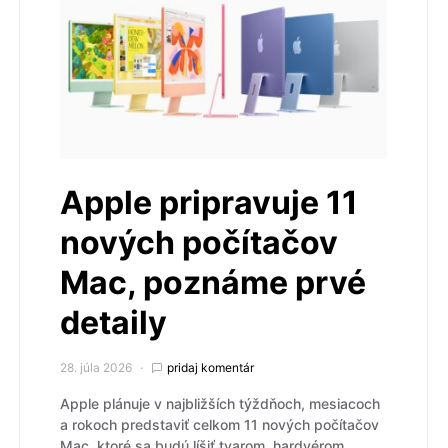
Apple pripravuje 11
nových počítačov
Mac, poznáme prvé
detaily
28. júla 2026
pridaj komentár
Apple plánuje v najbližších týždňoch, mesiacoch
a rokoch predstaviť celkom 11 nových počítačov
Mac, ktoré sa budú líšiť tvarom, hardvérom,