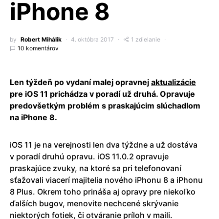
iPhone 8
by
Robert Mihálik
4. októbra 2017
1 zdielanie
10 komentárov
Len týždeň po vydaní malej opravnej
aktualizácie
pre iOS 11 prichádza v poradí už druhá. Opravuje
predovšetkým problém s praskajúcim slúchadlom
na iPhone 8.
iOS 11 je na verejnosti len dva týždne a už dostáva
v poradí druhú opravu. iOS 11.0.2 opravuje
praskajúce zvuky, na ktoré sa pri telefonovaní
sťažovali viacerí majitelia nového iPhonu 8 a iPhonu
8 Plus. Okrem toho prináša aj opravy pre niekoľko
ďalších bugov, menovite nechcené skrývanie
niektorých fotiek, či otváranie príloh v maili.