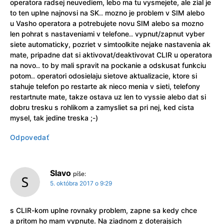
operatora radsej neuvediem, lebo ma tu vysmejete, ale zial je
to ten uplne najnovsi na SK.. mozno je problem v SIM alebo
u Vasho operatora a potrebujete novu SIM alebo sa mozno
len pohrat s nastaveniami v telefone.. vypnut/zapnut vyber
siete automaticky, pozriet v simtoolkite nejake nastavenia ak
mate, pripadne dat si aktivovat/deaktivovat CLIR u operatora
na novo.. to by mali spravit na pockanie a odskusat funkciu
potom.. operatori odosielaju sietove aktualizacie, ktore si
stahuje telefon po restarte ak nieco menia v sieti, telefony
restartnute mate, takze ostava uz len to vyssie alebo dat si
dobru tresku s rohlikom a zamysliet sa pri nej, ked cista
mysel, tak jedine treska ;-)
Odpovedať
Slavo
píše:
5. októbra 2017 o 9:29
s CLIR-kom uplne rovnaky problem, zapne sa kedy chce
a pritom ho mam vypnute. Na ziadnom z doterajsich