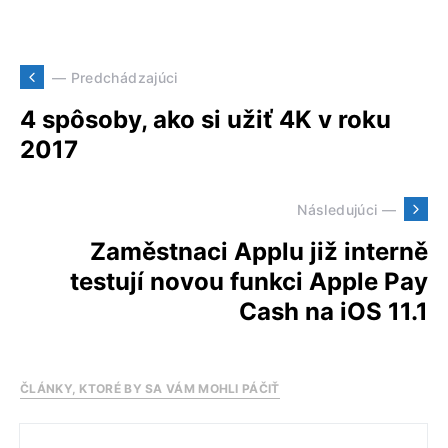
— Predchádzajúci
4 spôsoby, ako si užiť 4K v roku
2017
Následujúci —
Zaměstnaci Applu již interně
testují novou funkci Apple Pay
Cash na iOS 11.1
ČLÁNKY, KTORÉ BY SA VÁM MOHLI PÁČIŤ