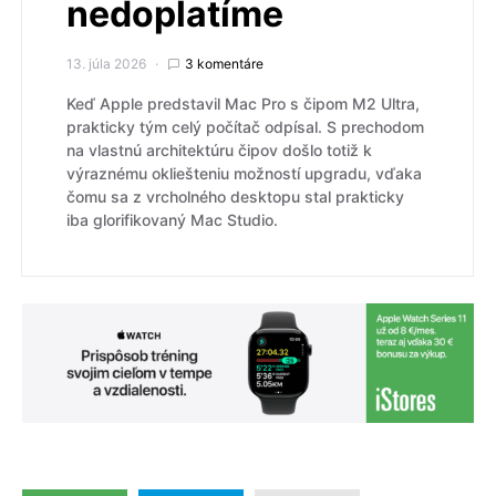
nedoplatíme
13. júla 2026
3 komentáre
Keď Apple predstavil Mac Pro s čipom M2 Ultra,
prakticky tým celý počítač odpísal. S prechodom
na vlastnú architektúru čipov došlo totiž k
výraznému okliešteniu možností upgradu, vďaka
čomu sa z vrcholného desktopu stal prakticky
iba glorifikovaný Mac Studio.