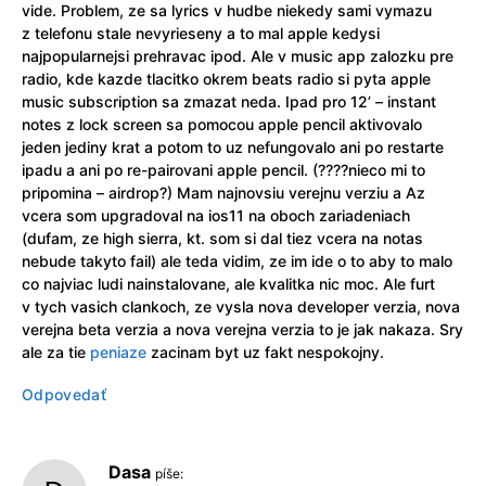
vide. Problem, ze sa lyrics v hudbe niekedy sami vymazu
z telefonu stale nevyrieseny a to mal apple kedysi
najpopularnejsi prehravac ipod. Ale v music app zalozku pre
radio, kde kazde tlacitko okrem beats radio si pyta apple
music subscription sa zmazat neda. Ipad pro 12’ – instant
notes z lock screen sa pomocou apple pencil aktivovalo
jeden jediny krat a potom to uz nefungovalo ani po restarte
ipadu a ani po re-pairovani apple pencil. (????nieco mi to
pripomina – airdrop?) Mam najnovsiu verejnu verziu a Az
vcera som upgradoval na ios11 na oboch zariadeniach
(dufam, ze high sierra, kt. som si dal tiez vcera na notas
nebude takyto fail) ale teda vidim, ze im ide o to aby to malo
co najviac ludi nainstalovane, ale kvalitka nic moc. Ale furt
v tych vasich clankoch, ze vysla nova developer verzia, nova
verejna beta verzia a nova verejna verzia to je jak nakaza. Sry
ale za tie
peniaze
zacinam byt uz fakt nespokojny.
Odpovedať
Dasa
píše: