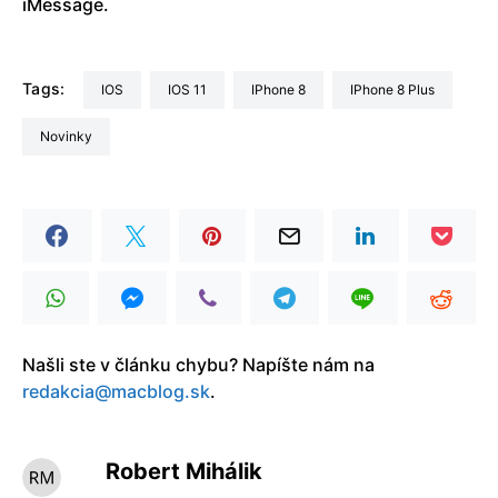
iMessage.
Tags:
iOS
iOS 11
iPhone 8
iPhone 8 Plus
Novinky
Našli ste v článku chybu? Napíšte nám na
redakcia@macblog.sk
.
Robert Mihálik