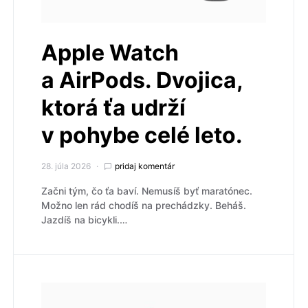
Apple Watch
a AirPods. Dvojica,
ktorá ťa udrží
v pohybe celé leto.
28. júla 2026
pridaj komentár
Začni tým, čo ťa baví. Nemusíš byť maratónec.
Možno len rád chodíš na prechádzky. Beháš.
Jazdíš na bicykli.…