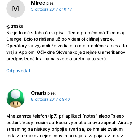
Mirec
píše:
5. októbra 2017 o 10:47
@treska
Nie je to nič s toho čo si písal. Tento problém má T-com aj
Orange. Bolo to riešené už po vidaní oficiálnej verzie.
Operátory sa vyjadrili že vedia o tomto probléme a riešia to
vraj s Applom. Očividne Slovensko je zrejme u amerikánov
predposledná krajina na svete a preto na to serú.
Odpovedať
Onarb
píše:
8. októbra 2017 o 9:40
Mne zamrza telefon (Ip7) pri aplikaci “notes” alebo “sleep
better”. Vzdy musim aplikaciu vypnut a znovu zapnut. Airplay
streaming sa niekedy pripoji a tvari sa, ze hra ale zvuk mi
teda z reprakov nejde, musim pripajat a zapajat az to raz