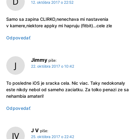
12. októbra 2017 o 22:52
Samo sa zapina CLIRKO,nenechava mi nastavenia
v kamere,niektore appky mi hapruju (fitbit)…cele zle
Odpovedať
Jimmy
píše:
22. októbra 2017 o 10:42
To posledne iOS je sracka cela. Nic viac. Taky nedokonaly
este nikdy nebol od sameho zaciatku. Za tolko penazi ze sa
nehambia amateri!
Odpovedať
J V
píše:
25. októbra 2017 o 22:42