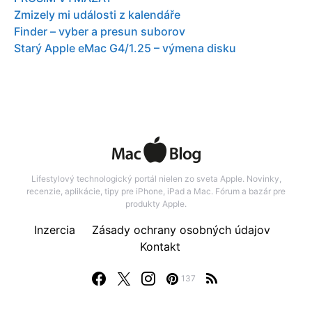
Zmizely mi události z kalendáře
Finder – vyber a presun suborov
Starý Apple eMac G4/1.25 – výmena disku
Lifestylový technologický portál nielen zo sveta Apple. Novinky,
recenzie, aplikácie, tipy pre iPhone, iPad a Mac. Fórum a bazár pre
produkty Apple.
Inzercia
Zásady ochrany osobných údajov
Kontakt
137