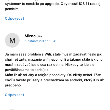
systemov to nerobilo po upgrade. O rychlosti iOS 11 radsej
pomlcim.
Odpovedať
Mirec
píše:
5. októbra 2017 o 10:41
Ja mám zasa problém s Wifi, stále musím zadávať heslo jak
chuj, reštarty, mazanie wifi nepomohli a takmer stále jak chuj
musím zadávať heslo cca raz denne. Niekedy to ide ale
poväčšinou ma to serie }:-(
Mám iP už od 3ky a takýto poondiaty iOS nikdy nebol. Ešte
chvíľu takéto prúsery a prechádzam na android, ktorý iOS už
predbehol.
Odpovedať