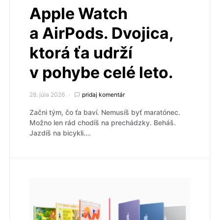
Apple Watch
a AirPods. Dvojica,
ktorá ťa udrží
v pohybe celé leto.
28. júla 2026
pridaj komentár
Začni tým, čo ťa baví. Nemusíš byť maratónec.
Možno len rád chodíš na prechádzky. Beháš.
Jazdíš na bicykli.…