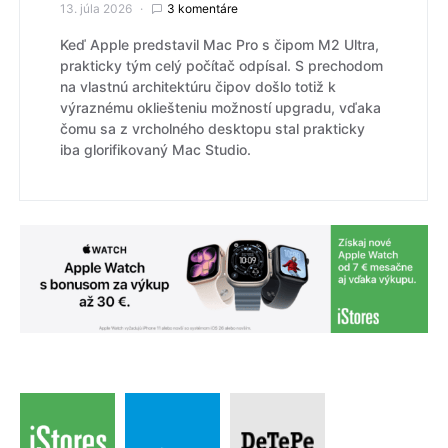
13. júla 2026
3 komentáre
Keď Apple predstavil Mac Pro s čipom M2 Ultra,
prakticky tým celý počítač odpísal. S prechodom
na vlastnú architektúru čipov došlo totiž k
výraznému okliešteniu možností upgradu, vďaka
čomu sa z vrcholného desktopu stal prakticky
iba glorifikovaný Mac Studio.