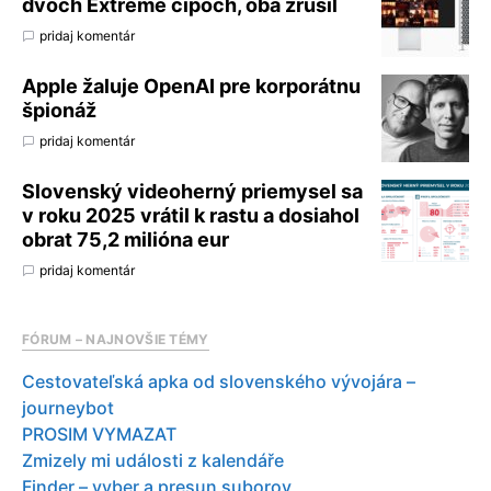
dvoch Extreme čipoch, oba zrušil
pridaj komentár
Apple žaluje OpenAI pre korporátnu
špionáž
pridaj komentár
Slovenský videoherný priemysel sa
v roku 2025 vrátil k rastu a dosiahol
obrat 75,2 milióna eur
pridaj komentár
FÓRUM – NAJNOVŠIE TÉMY
Cestovateľská apka od slovenského vývojára –
journeybot
PROSIM VYMAZAT
Zmizely mi události z kalendáře
Finder – vyber a presun suborov