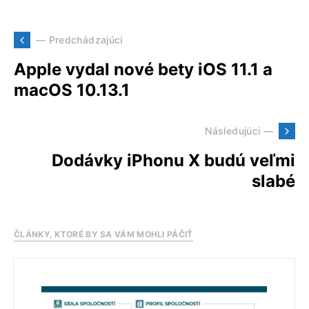
— Predchádzajúci
Apple vydal nové bety iOS 11.1 a
macOS 10.13.1
Následujúci —
Dodávky iPhonu X budú veľmi
slabé
ČLÁNKY, KTORÉ BY SA VÁM MOHLI PÁČIŤ