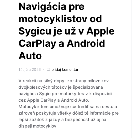
Navigácia pre
motocyklistov od
Sygicu je už v Apple
CarPlay a Android
Auto
14. júla 2026
pridaj komentár
V reakcii na silný dopyt zo strany milovníkov
dvojkolesových tátošov je špecializovaná
navigácia Sygic pre motorky teraz k dispozícii
cez Apple CarPlay a Android Auto.
Motocyklistom umožňuje sústrediť sa na cestu a
zároveň poskytuje všetky dôležité informácie pre
lepší zážitok z jazdy a bezpečnosť už aj na
dispeji motocyklov.