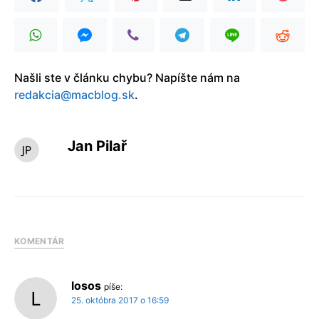
Našli ste v článku chybu? Napíšte nám na
redakcia@macblog.sk
.
Jan Pilař
KOMENTÁR
losos
píše:
25. októbra 2017 o 16:59