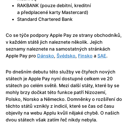
RAKBANK (pouze debitní, kreditní
a předplacené karty Mastercard)
Standard Chartered Bank
Co se týče podpory Apple Pay ze strany obchodníků,
v každém státě jich naleznete několik. Jejich
seznamy naleznete na samostatných stránkách
Apple Pay pro
Dánsko
,
Švédsko
,
Finsko
a
SAE
.
Po dnešním debutu této služby ve čtyřech nových
státech je Apple Pay nyní dostupné celkem ve 20
státech po celém světě. Mezi další státy, které by se
mohly brzy dočkat této funkce patří Nizozemí,
Polsko, Norsko a Německo. Domněnky o rozšíření do
těchto států vznikly z indicií, které se čas od času
objevily na webu Applu kvůli nějaké chybě. O našich
dvou státech však zatím řeč nikdy nebyla.