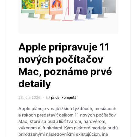
Apple pripravuje 11
nových počítačov
Mac, poznáme prvé
detaily
28. júla 2026
pridaj komentár
Apple plánuje v najbližších týždňoch, mesiacoch
a rokoch predstaviť celkom 11 nových počítačov
Mac, ktoré sa budú líšiť tvarom, hardvérom,
výkonom aj funkciami. Kým niektoré modely budú
prirodzenými následovníkmi existujúcich, iné