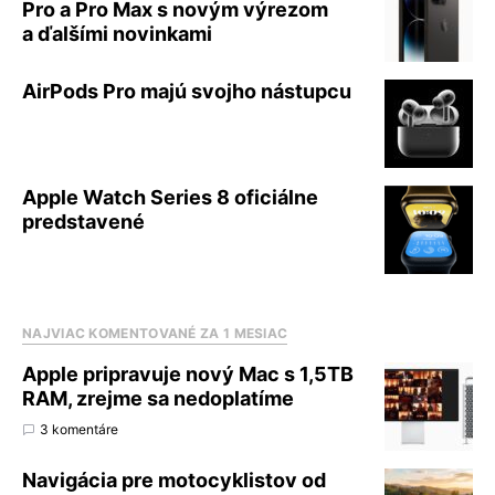
Pro a Pro Max s novým výrezom
a ďalšími novinkami
AirPods Pro majú svojho nástupcu
Apple Watch Series 8 oficiálne
predstavené
NAJVIAC KOMENTOVANÉ ZA 1 MESIAC
Apple pripravuje nový Mac s 1,5TB
RAM, zrejme sa nedoplatíme
3 komentáre
Navigácia pre motocyklistov od