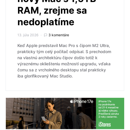
RAM, zrejme sa
nedoplatíme
13. júla 2026
3 komentáre
Keď Apple predstavil Mac Pro s čipom M2 Ultra,
prakticky tým celý počítač odpísal. S prechodom
na vlastnú architektúru čipov došlo totiž k
výraznému okliešteniu možností upgradu, vďaka
čomu sa z vrcholného desktopu stal prakticky
iba glorifikovaný Mac Studio.