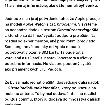
11 a s ním aj informácie, aké ešte nemali byť vonku.
Jednou z nich je aj potvrdenie toho, že Apple pracuje
na modeli
Apple Watch s LTE pripojením
. V systéme
sa nachádza riadok s textom
GizmoPreservingeSIM
,
z ktorého sa dá hneď vyčítať podpora pre
eSIM
. Na
rozdiel od experimentov, aké pred rokmi predviedol
Samsung, nové hodinky od Applu nebudú
potrebovať vloženie SIM karty. Tá bude totiž
vstavaná a užívateľ si nastaví operátora a všetky
potrebné informácie. No vlastne podobný systém
ako pri amerických LTE iPadoch.
Že by sa malo jednať o eSIM, dosvedčuje ďalší riadok
–
GizmoRadioBundleIdentifier
, ktorý poukazuje na
mobilnú anténu. Tú by mal dodávať Intel, na rozdiel
od Qualcommu, ktorý ju dodáva do množstva ďalších
zariadení.