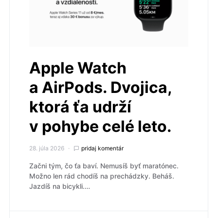
Apple Watch
a AirPods. Dvojica,
ktorá ťa udrží
v pohybe celé leto.
28. júla 2026
pridaj komentár
Začni tým, čo ťa baví. Nemusíš byť maratónec.
Možno len rád chodíš na prechádzky. Beháš.
Jazdíš na bicykli.…