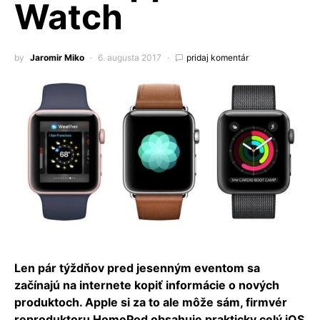
Watch
by
Jaromir Miko
6. augusta 2017
pridaj komentár
Len pár týždňov pred jesenným eventom sa
začínajú na internete kopiť informácie o nových
produktoch. Apple si za to ale môže sám, firmvér
reproduktoru HomePod obsahuje prakticky celý iOS