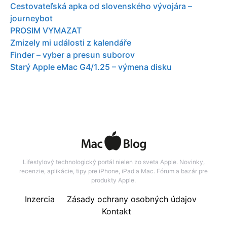
Cestovateľská apka od slovenského vývojára –
journeybot
PROSIM VYMAZAT
Zmizely mi události z kalendáře
Finder – vyber a presun suborov
Starý Apple eMac G4/1.25 – výmena disku
Lifestylový technologický portál nielen zo sveta Apple. Novinky,
recenzie, aplikácie, tipy pre iPhone, iPad a Mac. Fórum a bazár pre
produkty Apple.
Inzercia
Zásady ochrany osobných údajov
Kontakt