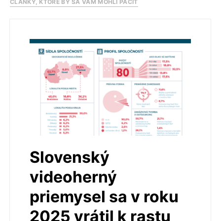
ČLÁNKY, KTORÉ BY SA VÁM MOHLI PÁČIŤ
Slovenský
videoherný
priemysel sa v roku
2025 vrátil k rastu