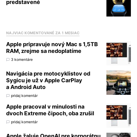
predstavené
NAJVIAC KOMENTOVANÉ ZA 1 MESIAC
Apple pripravuje nový Mac s 1,5TB
RAM, zrejme sa nedoplatíme
3 komentáre
Navigácia pre motocyklistov od
Sygicu je už v Apple CarPlay
a Android Auto
pridaj komentár
Apple pracoval v minulosti na
dvoch Extreme čipoch, oba zrušil
pridaj komentár
Apple žaluje OpenAI pre korporátnu