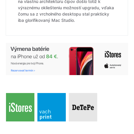
na vlastnú architektúru čipov došlo totiž k
výraznému okliešteniu možností upgradu, vďaka
čomu sa z vrcholného desktopu stal prakticky
iba glorifikovaný Mac Studio.