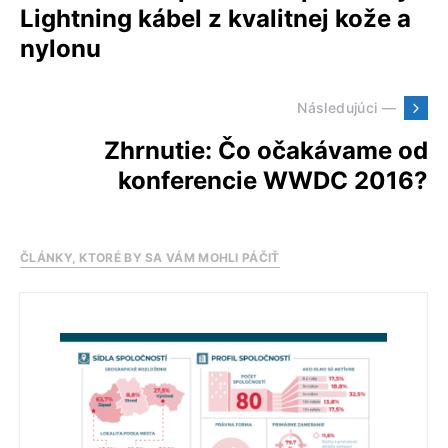
Lightning kábel z kvalitnej kože a
nylonu
Následujúci —
Zhrnutie: Čo očakávame od
konferencie WWDC 2016?
ČLÁNKY, KTORÉ BY SA VÁM MOHLI PÁČIŤ