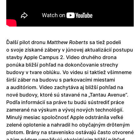
Ďalší pilot dronu
Matthew Roberts
sa tiež podeli
o svoje získané zábery v júnovej aktualizácií postupu
stavby Apple Campus 2. Video druhého drona
ponúka bližší pohľad na dokončovanie strechy
budovy v tvare oblúku. Vo videu si taktiež všimneme
širší záber na budovu s parkovacími miestami
a auditóriom. Video zachytáva aj bližší pohľad na
nové budovy, ktoré sú stavané na „Tantau Avenue“.
Podľa informácií sa práve tu budú sústrediť práce
zamerané na výskum a vývoj nových technológií.
Minulý mesiac spoločnosť Apple odstránila veľké
zelené oplotenie a nahradil ho obyčajným drôteným
plotom. Brány na stavenisko ostávajú často otvorené
a tým pádom umožňujú okoloidúcim bližší náhľad