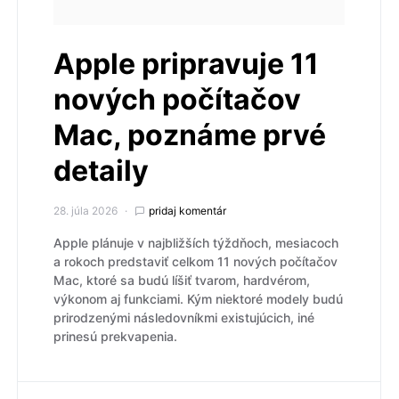
Apple pripravuje 11
nových počítačov
Mac, poznáme prvé
detaily
28. júla 2026
pridaj komentár
Apple plánuje v najbližších týždňoch, mesiacoch
a rokoch predstaviť celkom 11 nových počítačov
Mac, ktoré sa budú líšiť tvarom, hardvérom,
výkonom aj funkciami. Kým niektoré modely budú
prirodzenými následovníkmi existujúcich, iné
prinesú prekvapenia.