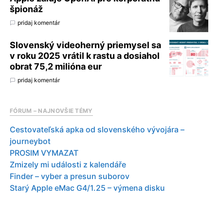
špionáž
pridaj komentár
Slovenský videoherný priemysel sa
v roku 2025 vrátil k rastu a dosiahol
obrat 75,2 milióna eur
pridaj komentár
FÓRUM – NAJNOVŠIE TÉMY
Cestovateľská apka od slovenského vývojára –
journeybot
PROSIM VYMAZAT
Zmizely mi události z kalendáře
Finder – vyber a presun suborov
Starý Apple eMac G4/1.25 – výmena disku