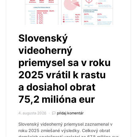
Slovenský
videoherný
priemysel sa v roku
2025 vrátil k rastu
a dosiahol obrat
75,2 milióna eur
4. augusta 2026
pridaj komentár
Slovenský videoherný priemysel zaznamenal v
roku 2025 zmiešané výsledky. Celkový obrat
domácich spoločností vzrástol zo 67,8 milióna eur