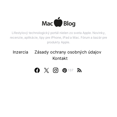
Lifestylový technologický portál nielen zo sveta Apple. Novinky,
recenzie, aplikácie, tipy pre iPhone, iPad a Mac. Fórum a bazár pre
produkty Apple.
Inzercia
Zásady ochrany osobných údajov
Kontakt
137