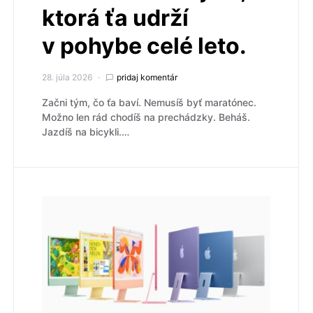
ktorá ťa udrží
v pohybe celé leto.
28. júla 2026
pridaj komentár
Začni tým, čo ťa baví. Nemusíš byť maratónec.
Možno len rád chodíš na prechádzky. Beháš.
Jazdíš na bicykli.…