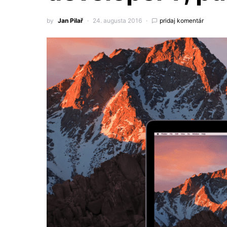
by
Jan Pilař
24. augusta 2016
pridaj komentár