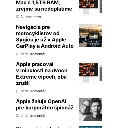
Mac s 1,5TB RAM,
zrejme sa nedoplatíme
3 komentáre
Navigácia pre
motocyklistov od
Sygicu je už v Apple
CarPlay a Android Auto
pridaj komentár
Apple pracoval
v minulosti na dvoch
Extreme čipoch, oba
zrušil
pridaj komentár
Apple žaluje OpenAI
pre korporátnu špionáž
pridaj komentár