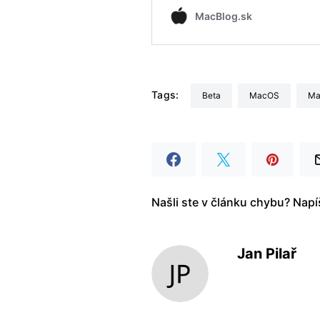
Tags:
beta
macOS
m
Našli ste v článku chybu? Nap
Jan Pilař