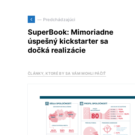
— Predchádzajúci
SuperBook: Mimoriadne
úspešný kickstarter sa
dočká realizácie
ČLÁNKY, KTORÉ BY SA VÁM MOHLI PÁČIŤ