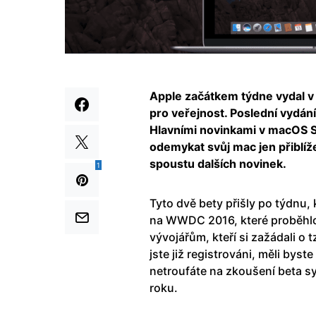
Apple začátkem týdne vydal v p
pro veřejnost. Poslední vydán
Hlavními novinkami v macOS Si
odemykat svůj mac jen přiblí
spoustu dalších novinek.
1
Tyto dvě bety přišly po týdnu,
na WWDC 2016, které proběhlo 
vývojářům, kteří si zažádali o 
jste již registrováni, měli bys
netroufáte na zkoušení beta sy
roku.