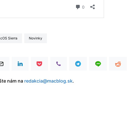
acOS Sierra
Novinky
íšte nám na
redakcia@macblog.sk
.