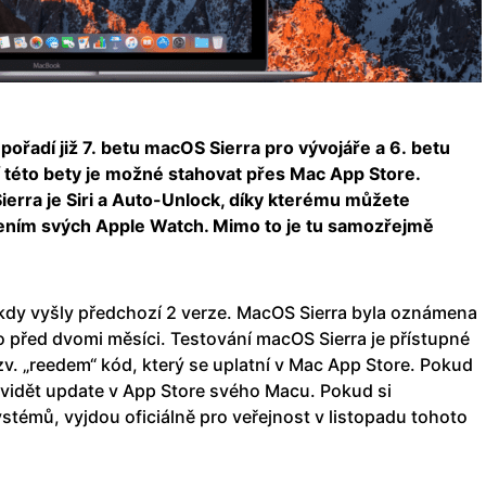
ořadí již 7. betu macOS Sierra pro vývojáře a 6. betu
í této bety je možné stahovat přes Mac App Store.
erra je Siri a Auto-Unlock, díky kterému můžete
žením svých Apple Watch. Mimo to je tu samozřejmě
 kdy vyšly předchozí 2 verze. MacOS Sierra byla oznámena
před dvomi měsíci. Testování macOS Sierra je přístupné
tzv. „reedem“ kód, který se uplatní v Mac App Store. Pokud
te vidět update v App Store svého Macu. Pokud si
stémů, vyjdou oficiálně pro veřejnost v listopadu tohoto