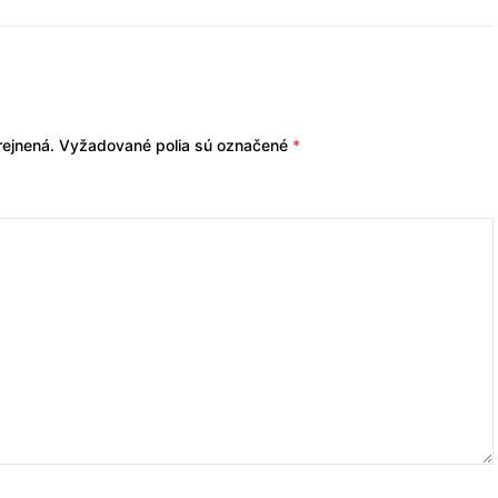
ejnená.
Vyžadované polia sú označené
*