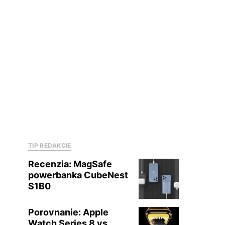
TIP REDAKCIE
Recenzia: MagSafe
powerbanka CubeNest
S1B0
Porovnanie: Apple
Watch Series 8 vs.