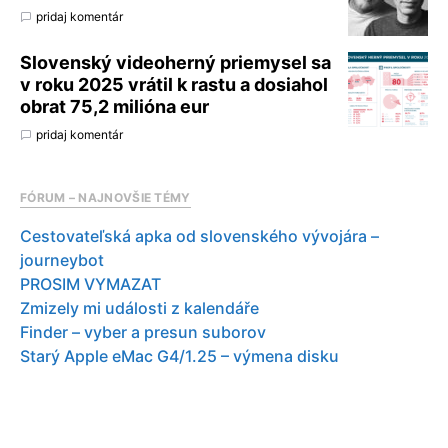
pridaj komentár
Slovenský videoherný priemysel sa
v roku 2025 vrátil k rastu a dosiahol
obrat 75,2 milióna eur
pridaj komentár
FÓRUM – NAJNOVŠIE TÉMY
Cestovateľská apka od slovenského vývojára –
journeybot
PROSIM VYMAZAT
Zmizely mi události z kalendáře
Finder – vyber a presun suborov
Starý Apple eMac G4/1.25 – výmena disku