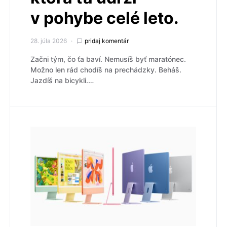
v pohybe celé leto.
28. júla 2026
pridaj komentár
Začni tým, čo ťa baví. Nemusíš byť maratónec.
Možno len rád chodíš na prechádzky. Beháš.
Jazdíš na bicykli.…