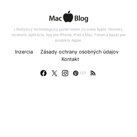
Lifestylový technologický portál nielen zo sveta Apple. Novinky,
recenzie, aplikácie, tipy pre iPhone, iPad a Mac. Fórum a bazár pre
produkty Apple.
Inzercia
Zásady ochrany osobných údajov
Kontakt
137