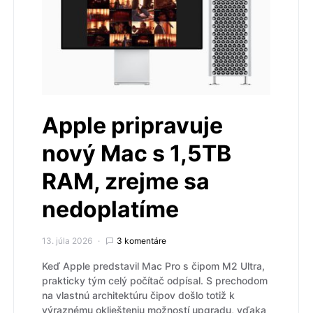
Apple pripravuje
nový Mac s 1,5TB
RAM, zrejme sa
nedoplatíme
13. júla 2026
3 komentáre
Keď Apple predstavil Mac Pro s čipom M2 Ultra,
prakticky tým celý počítač odpísal. S prechodom
na vlastnú architektúru čipov došlo totiž k
výraznému okliešteniu možností upgradu, vďaka