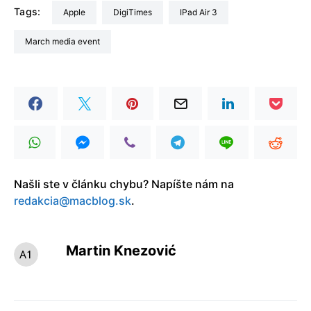
Tags:
Apple
DigiTimes
iPad Air 3
march media event
Našli ste v článku chybu? Napíšte nám na
redakcia@macblog.sk
.
Martin Knezović