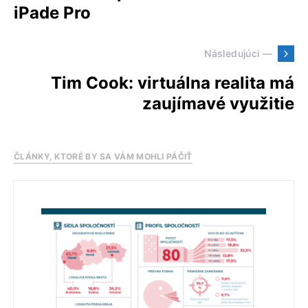
iPade Pro
Následujúci —
Tim Cook: virtuálna realita má
zaujímavé využitie
ČLÁNKY, KTORÉ BY SA VÁM MOHLI PÁČIŤ