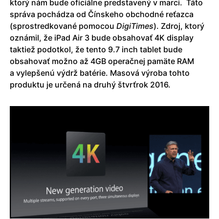
ktorý nám bude oficiálne predstavený v marci. Táto
správa pochádza od Čínskeho obchodné reťazca
(sprostredkované pomocou
DigiTimes
). Zdroj, ktorý
oznámil, že iPad Air 3 bude obsahovať 4K display
taktiež podotkol, že tento 9.7 inch tablet bude
obsahovať možno až 4GB operačnej pamäte RAM
a vylepšenú výdrž batérie. Masová výroba tohto
produktu je určená na druhý štvrťrok 2016.