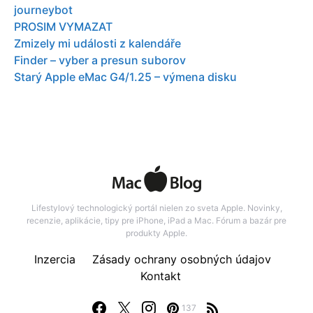
journeybot
PROSIM VYMAZAT
Zmizely mi události z kalendáře
Finder – vyber a presun suborov
Starý Apple eMac G4/1.25 – výmena disku
Lifestylový technologický portál nielen zo sveta Apple. Novinky,
recenzie, aplikácie, tipy pre iPhone, iPad a Mac. Fórum a bazár pre
produkty Apple.
Inzercia
Zásady ochrany osobných údajov
Kontakt
137