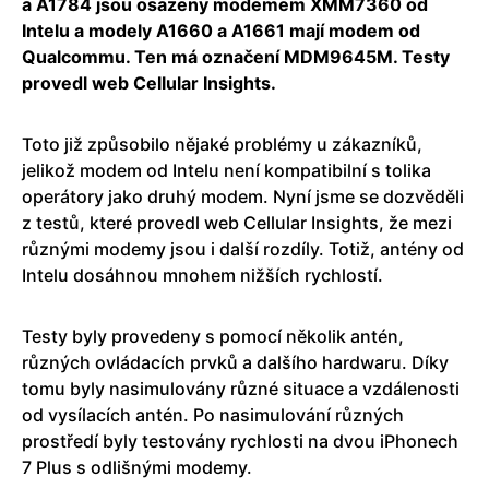
a A1784 jsou osazeny modemem XMM7360 od
Intelu a modely A1660 a A1661 mají modem od
Qualcommu. Ten má označení MDM9645M. Testy
provedl web Cellular Insights.
Toto již způsobilo nějaké problémy u zákazníků,
jelikož modem od Intelu není kompatibilní s tolika
operátory jako druhý modem. Nyní jsme se dozvěděli
z testů, které provedl web Cellular Insights, že mezi
různými modemy jsou i další rozdíly. Totiž, antény od
Intelu dosáhnou mnohem nižších rychlostí.
Testy byly provedeny s pomocí několik antén,
různých ovládacích prvků a dalšího hardwaru. Díky
tomu byly nasimulovány různé situace a vzdálenosti
od vysílacích antén. Po nasimulování různých
prostředí byly testovány rychlosti na dvou iPhonech
7 Plus s odlišnými modemy.