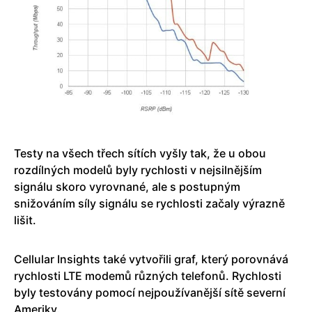
Testy na všech třech sítích vyšly tak, že u obou
rozdílných modelů byly rychlosti v nejsilnějším
signálu skoro vyrovnané, ale s postupným
snižováním síly signálu se rychlosti začaly výrazně
lišit.
Cellular Insights také vytvořili graf, který porovnává
rychlosti LTE modemů různých telefonů. Rychlosti
byly testovány pomocí nejpoužívanější sítě severní
Ameriky.