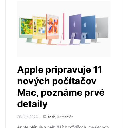
Apple pripravuje 11
nových počítačov
Mac, poznáme prvé
detaily
28. júla 2026
pridaj komentár
Apple plánuje v najbližších týždňoch, mesiacoch