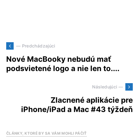
— Predchádzajúci
Nové MacBooky nebudú mať
podsvietené logo a nie len to....
Následujúci —
Zlacnené aplikácie pre
iPhone/iPad a Mac #43 týždeň
ČLÁNKY, KTORÉ BY SA VÁM MOHLI PÁČIŤ