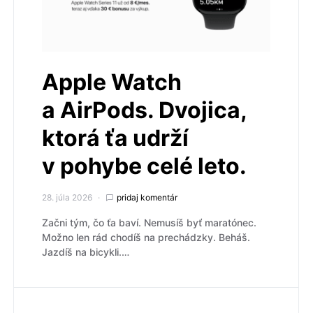
Apple Watch
a AirPods. Dvojica,
ktorá ťa udrží
v pohybe celé leto.
28. júla 2026
pridaj komentár
Začni tým, čo ťa baví. Nemusíš byť maratónec.
Možno len rád chodíš na prechádzky. Beháš.
Jazdíš na bicykli.…