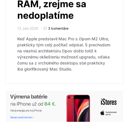
RAM, zrejme sa
nedoplatíme
13. júla 2026
3 komentáre
Keď Apple predstavil Mac Pro s čipom M2 Ultra,
prakticky tým celý počítač odpísal. S prechodom
na vlastnú architektúru čipov došlo totiž k
výraznému okliešteniu možností upgradu, vďaka
čomu sa z vrcholného desktopu stal prakticky
iba glorifikovaný Mac Studio.