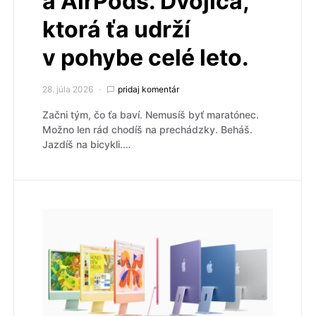
a AirPods. Dvojica,
ktorá ťa udrží
v pohybe celé leto.
28. júla 2026
pridaj komentár
Začni tým, čo ťa baví. Nemusíš byť maratónec.
Možno len rád chodíš na prechádzky. Beháš.
Jazdíš na bicykli.…