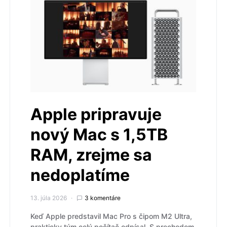
Apple pripravuje
nový Mac s 1,5TB
RAM, zrejme sa
nedoplatíme
13. júla 2026
3 komentáre
Keď Apple predstavil Mac Pro s čipom M2 Ultra,
prakticky tým celý počítač odpísal. S prechodom