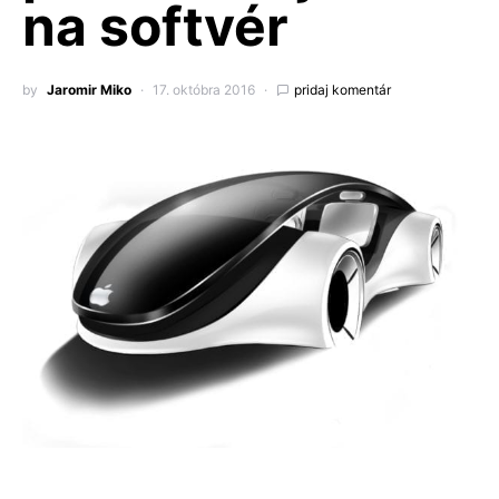
na softvér
by
Jaromir Miko
17. októbra 2016
pridaj komentár