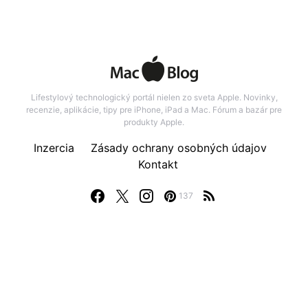
Lifestylový technologický portál nielen zo sveta Apple. Novinky,
recenzie, aplikácie, tipy pre iPhone, iPad a Mac. Fórum a bazár pre
produkty Apple.
Inzercia
Zásady ochrany osobných údajov
Kontakt
137