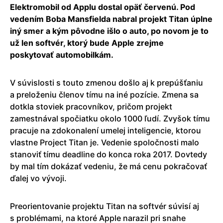
Elektromobil od Applu dostal opäť červenú. Pod
vedením Boba Mansfielda nabral projekt Titan úplne
iný smer a kým pôvodne išlo o auto, po novom je to
už len softvér, ktorý bude Apple zrejme
poskytovať automobilkám.
V súvislosti s touto zmenou došlo aj k prepúšťaniu
a preloženiu členov tímu na iné pozície. Zmena sa
dotkla stoviek pracovníkov, pričom projekt
zamestnával spočiatku okolo 1000 ľudí. Zvyšok tímu
pracuje na zdokonalení umelej inteligencie, ktorou
vlastne Project Titan je. Vedenie spoločnosti malo
stanoviť tímu deadline do konca roka 2017. Dovtedy
by mal tím dokázať vedeniu, že má cenu pokračovať
ďalej vo vývoji.
Preorientovanie projektu Titan na softvér súvisí aj
s problémami, na ktoré Apple narazil pri snahe