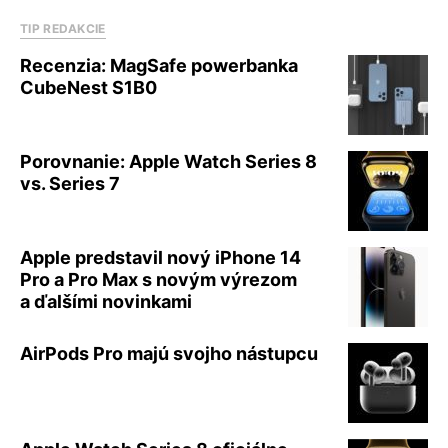
TIP REDAKCIE
Recenzia: MagSafe powerbanka
CubeNest S1B0
Porovnanie: Apple Watch Series 8
vs. Series 7
Apple predstavil nový iPhone 14
Pro a Pro Max s novým výrezom
a ďalšími novinkami
AirPods Pro majú svojho nástupcu