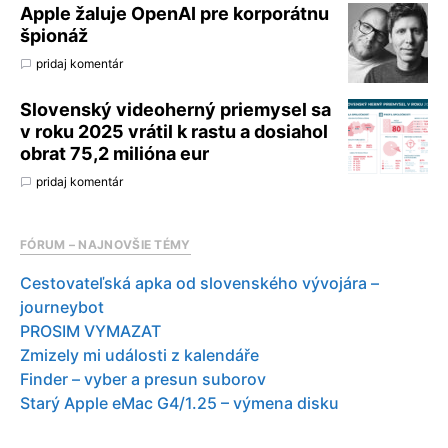
Apple žaluje OpenAI pre korporátnu
špionáž
pridaj komentár
Slovenský videoherný priemysel sa
v roku 2025 vrátil k rastu a dosiahol
obrat 75,2 milióna eur
pridaj komentár
FÓRUM – NAJNOVŠIE TÉMY
Cestovateľská apka od slovenského vývojára –
journeybot
PROSIM VYMAZAT
Zmizely mi události z kalendáře
Finder – vyber a presun suborov
Starý Apple eMac G4/1.25 – výmena disku