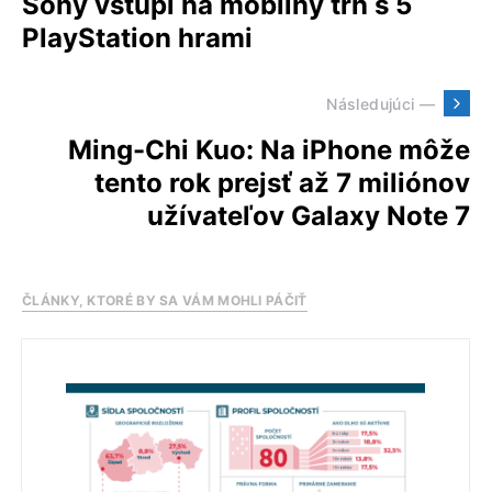
Sony vstúpi na mobilný trh s 5
PlayStation hrami
Následujúci —
Ming-Chi Kuo: Na iPhone môže
tento rok prejsť až 7 miliónov
užívateľov Galaxy Note 7
ČLÁNKY, KTORÉ BY SA VÁM MOHLI PÁČIŤ