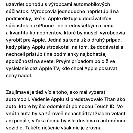
uzavrieť dohodu s výrobcami automobilových
súčiastok. Výrobcovia jednoducho nepristúpili na
podmienky, aké si Apple diktuje u dodávateľov
súčiastok pre iPhone. Ide predovšetkým o cenu
a kvantitu komponentov, ktoré by museli výrobcovia
vyrobiť pre Apple. Jedná sa teda už o druhý prípad,
kedy plány Applu stroskotali na tom, že dodávatelia
nechceli pristúpiť na podmienky najbohatšej
spoločnosti na svete. Prvým prípadom bolo živé
vysielanie cez Apple TV, kde chcel Apple posúvať
ceny nadol.
Zaujímavá je tiež vízia toho, ako mal vyzerať
automobil. Vedenie Applu si predstavovalo Titan ako
auto, ktoré by šlo odomknúť pomocou Touch ID. Vo
vnútri auta by sa zároveň nenachádzal žiaden volant
ani pedále, vďaka čomu by išlo doslova o autonómne
vozidlo. Takéto riešenie však nie je zrovna