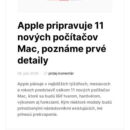
Apple pripravuje 11
nových počítačov
Mac, poznáme prvé
detaily
28. júla 2026
pridaj komentár
Apple plánuje v najbližších týždňoch, mesiacoch
a rokoch predstaviť celkom 11 nových počítačov
Mac, ktoré sa budú líšiť tvarom, hardvérom,
výkonom aj funkciami. Kým niektoré modely budú
prirodzenými následovníkmi existujúcich, iné
prinesú prekvapenia.