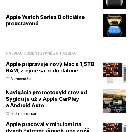
Apple Watch Series 8 oficiálne
predstavené
NAJVIAC KOMENTOVANÉ ZA 1 MESIAC
Apple pripravuje nový Mac s 1,5TB
RAM, zrejme sa nedoplatíme
3 komentáre
Navigácia pre motocyklistov od
Sygicu je už v Apple CarPlay
a Android Auto
pridaj komentár
Apple pracoval v minulosti na
dvoch Extreme čipoch, oba zrušil