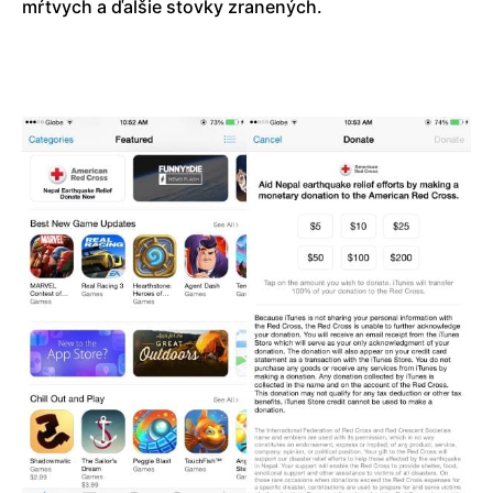
mŕtvych a ďalšie stovky zranených.