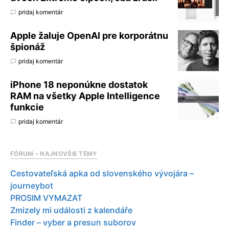
pridaj komentár
Apple žaluje OpenAI pre korporátnu
špionáž
pridaj komentár
iPhone 18 neponúkne dostatok
RAM na všetky Apple Intelligence
funkcie
pridaj komentár
FÓRUM – NAJNOVŠIE TÉMY
Cestovateľská apka od slovenského vývojára –
journeybot
PROSIM VYMAZAT
Zmizely mi události z kalendáře
Finder – vyber a presun suborov