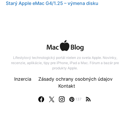
Starý Apple eMac G4/1.25 – výmena disku
Lifestylový technologický portál nielen zo sveta Apple. Novinky,
recenzie, aplikácie, tipy pre iPhone, iPad a Mac. Fórum a bazár pre
produkty Apple.
Inzercia
Zásady ochrany osobných údajov
Kontakt
137