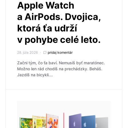
Apple Watch
a AirPods. Dvojica,
ktorá ťa udrží
v pohybe celé leto.
28. júla 2026
pridaj komentár
Začni tým, čo ťa baví. Nemusíš byť maratónec.
Možno len rád chodíš na prechádzky. Beháš.
Jazdíš na bicykli.…