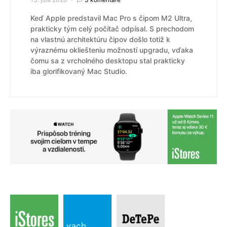
Keď Apple predstavil Mac Pro s čipom M2 Ultra,
prakticky tým celý počítač odpísal. S prechodom
na vlastnú architektúru čipov došlo totiž k
výraznému okliešteniu možností upgradu, vďaka
čomu sa z vrcholného desktopu stal prakticky
iba glorifikovaný Mac Studio.