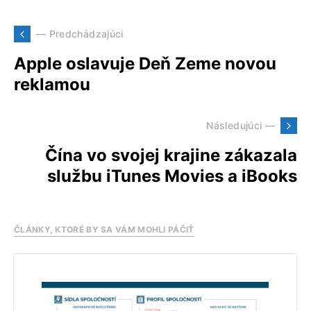
— Predchádzajúci
Apple oslavuje Deň Zeme novou
reklamou
Následujúci —
Čína vo svojej krajine zákazala
službu iTunes Movies a iBooks
ČLÁNKY, KTORÉ BY SA VÁM MOHLI PÁČIŤ