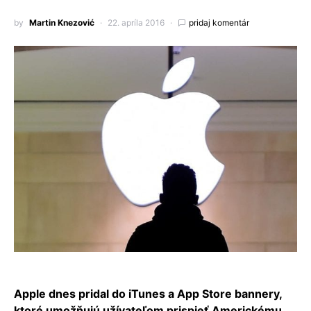
by
Martin Knezović
22. apríla 2016
pridaj komentár
Apple dnes pridal do iTunes a App Store bannery,
ktoré umožňujú užívateľom prispieť Americkému