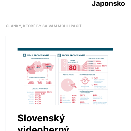
Japonsko
ČLÁNKY, KTORÉ BY SA VÁM MOHLI PÁČIŤ
Slovenský
videoherný