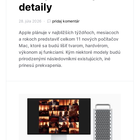
detaily
28. júla 2026
pridaj komentár
Apple plánuje v najbližších týždňoch, mesiacoch
a rokoch predstaviť celkom 11 nových počítačov
Mac, ktoré sa budú líšiť tvarom, hardvérom,
výkonom aj funkciami. Kým niektoré modely budú
prirodzenými následovníkmi existujúcich, iné
prinesú prekvapenia.