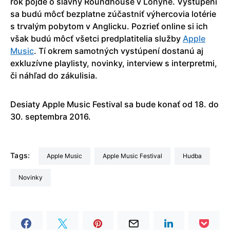
rok pôjde o slávny Roundhouse v Lonýne. Vystúpení
sa budú môcť bezplatne zúčastniť výhercovia lotérie
s trvalým pobytom v Anglicku. Pozrieť online si ich
však budú môcť všetci predplatitelia služby
Apple
Music
. Tí okrem samotných vystúpení dostanú aj
exkluzívne playlisty, novinky, interview s interpretmi,
či náhľad do zákulisia.
Desiaty Apple Music Festival sa bude konať od 18. do
30. septembra 2016.
Tags:
Apple Music
Apple Music Festival
hudba
Novinky