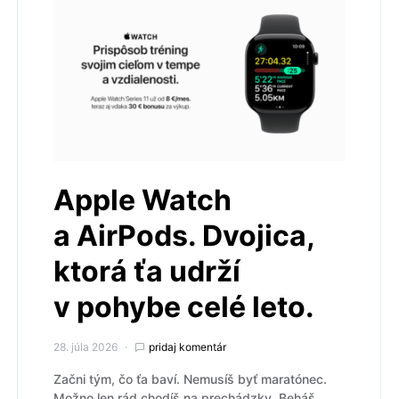
Apple Watch
a AirPods. Dvojica,
ktorá ťa udrží
v pohybe celé leto.
28. júla 2026
pridaj komentár
Začni tým, čo ťa baví. Nemusíš byť maratónec.
Možno len rád chodíš na prechádzky. Beháš.