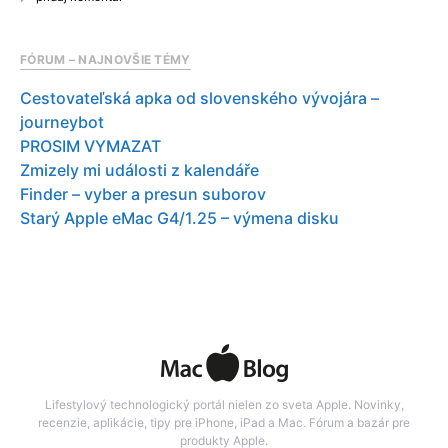
FÓRUM – NAJNOVŠIE TÉMY
Cestovateľská apka od slovenského vývojára –
journeybot
PROSIM VYMAZAT
Zmizely mi události z kalendáře
Finder – vyber a presun suborov
Starý Apple eMac G4/1.25 – výmena disku
Lifestylový technologický portál nielen zo sveta Apple. Novinky,
recenzie, aplikácie, tipy pre iPhone, iPad a Mac. Fórum a bazár pre
produkty Apple.