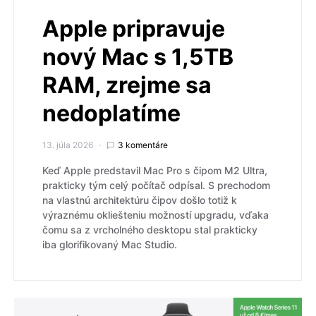
Apple pripravuje
nový Mac s 1,5TB
RAM, zrejme sa
nedoplatíme
13. júla 2026
3 komentáre
Keď Apple predstavil Mac Pro s čipom M2 Ultra,
prakticky tým celý počítač odpísal. S prechodom
na vlastnú architektúru čipov došlo totiž k
výraznému okliešteniu možností upgradu, vďaka
čomu sa z vrcholného desktopu stal prakticky
iba glorifikovaný Mac Studio.