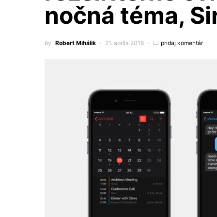
nočná téma, Sir
by
Robert Mihálik
21. apríla 2016
pridaj komentár