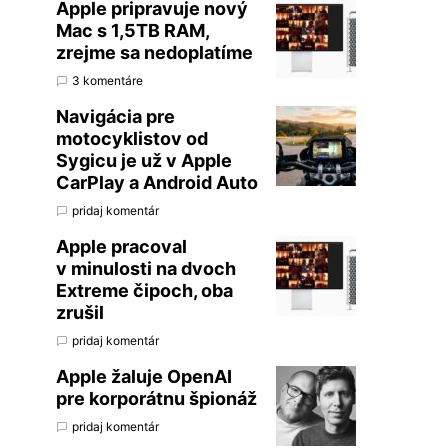
Apple pripravuje nový
Mac s 1,5TB RAM,
zrejme sa nedoplatíme
3 komentáre
Navigácia pre
motocyklistov od
Sygicu je už v Apple
CarPlay a Android Auto
pridaj komentár
Apple pracoval
v minulosti na dvoch
Extreme čipoch, oba
zrušil
pridaj komentár
Apple žaluje OpenAI
pre korporátnu špionáž
pridaj komentár