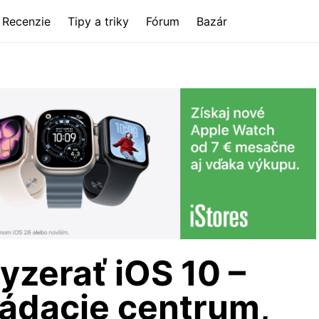
Recenzie
Tipy a triky
Fórum
Bazár
yzerať iOS 10 –
ládacie centrum,