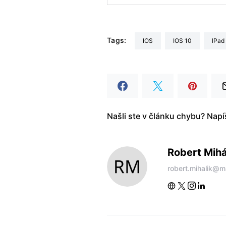
Tags:
iOS
iOS 10
iPad
Našli ste v článku chybu? Nap
Robert Mihá
robert.mihalik@m