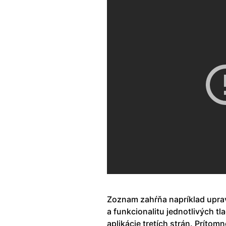
Zoznam zahŕňa napríklad uprav
a funkcionalitu jednotlivých tl
aplikácie tretích strán. Prítom