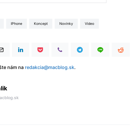
iPhone
Koncept
Novinky
video
íšte nám na
redakcia@macblog.sk
.
lik
acblog.sk