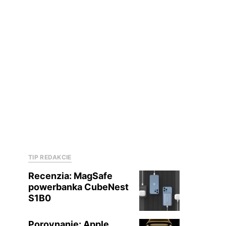
TIP REDAKCIE
Recenzia: MagSafe
powerbanka CubeNest
S1B0
Porovnanie: Apple