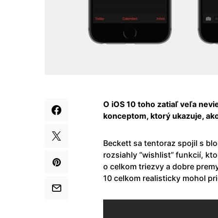
O iOS 10 toho zatiaľ veľa nevi
konceptom, ktorý ukazuje, ak
Beckett sa tentoraz spojil s b
rozsiahly “wishlist” funkcií, k
o celkom triezvy a dobre prem
10 celkom realisticky mohol pri