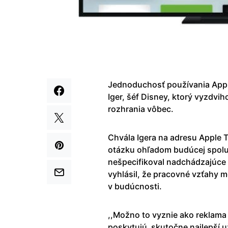
Jednoduchosť používania Appl
Iger, šéf Disney, ktorý vyzdvih
rozhrania vôbec.
Chvála Igera na adresu Apple 
otázku ohľadom budúcej spolup
nešpecifikoval nadchádzajúce
vyhlásil, že pracovné vzťahy m
v budúcnosti.
,,Možno to vyznie ako reklama 
poskytujú skutočne najlepší už