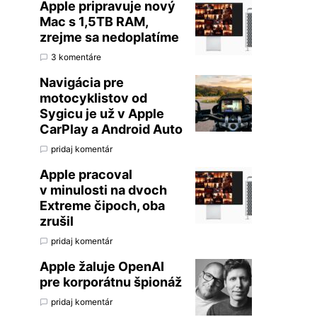
Apple pripravuje nový
Mac s 1,5TB RAM,
zrejme sa nedoplatíme
3 komentáre
Navigácia pre
motocyklistov od
Sygicu je už v Apple
CarPlay a Android Auto
pridaj komentár
Apple pracoval
v minulosti na dvoch
Extreme čipoch, oba
zrušil
pridaj komentár
Apple žaluje OpenAI
pre korporátnu špionáž
pridaj komentár