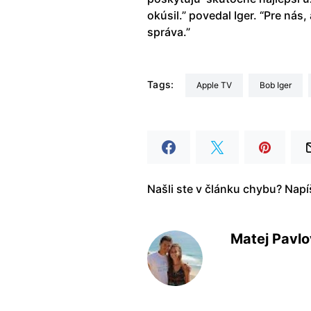
okúsil.” povedal Iger. “Pre ná
správa.”
Tags:
Apple TV
Bob Iger
Našli ste v článku chybu? Nap
Matej Pavlo