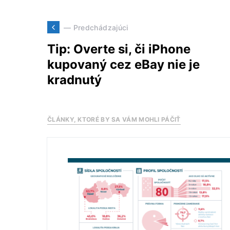
— Predchádzajúci
Tip: Overte si, či iPhone
kupovaný cez eBay nie je
kradnutý
ČLÁNKY, KTORÉ BY SA VÁM MOHLI PÁČIŤ