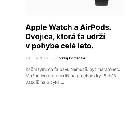
Apple Watch a AirPods.
Dvojica, ktorá ťa udrží
v pohybe celé leto.
28. júla 2026
pridaj komentár
Začni tým, čo ťa baví. Nemusíš byť maratónec.
Možno len rád chodíš na prechádzky. Beháš.
Jazdíš na bicykli.…
h