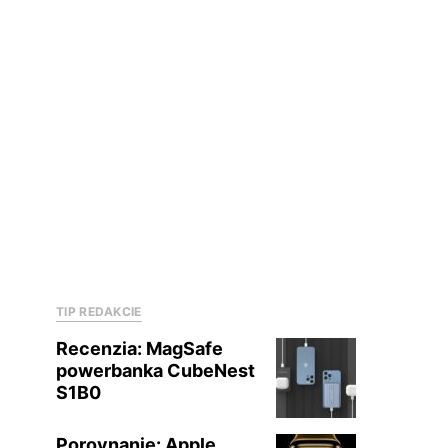
TIP REDAKCIE
Recenzia: MagSafe
powerbanka CubeNest
S1B0
Porovnanie: Apple