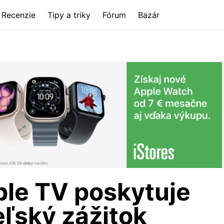
Recenzie
Tipy a triky
Fórum
Bazár
ple TV poskytuje
eľský zážitok