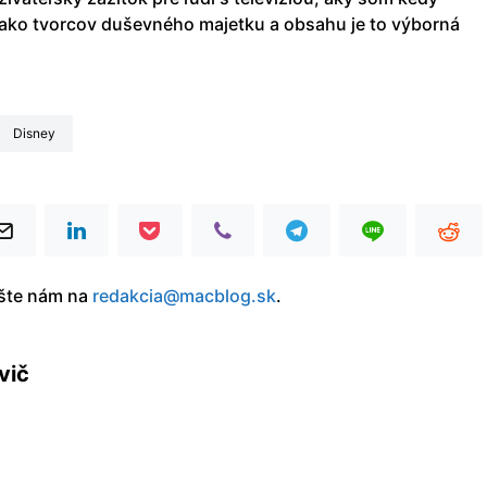
s, ako tvorcov duševného majetku a obsahu je to výborná
Disney
íšte nám na
redakcia@macblog.sk
.
vič