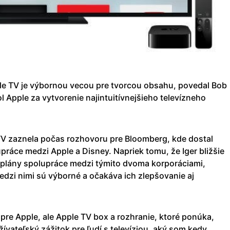
e TV je výbornou vecou pre tvorcou obsahu, povedal Bob
ol Apple za vytvorenie najintuitívnejšieho televízneho
TV zaznela počas rozhovoru pre Bloomberg, kde dostal
ráce medzi Apple a Disney. Napriek tomu, že Iger bližšie
 plány spolupráce medzi týmito dvoma korporáciami,
edzi nimi sú výborné a očakáva ich zlepšovanie aj
pre Apple, ale Apple TV box a rozhranie, ktoré ponúka,
ívateľský zážitok pre ľudí s televíziou, aký som kedy