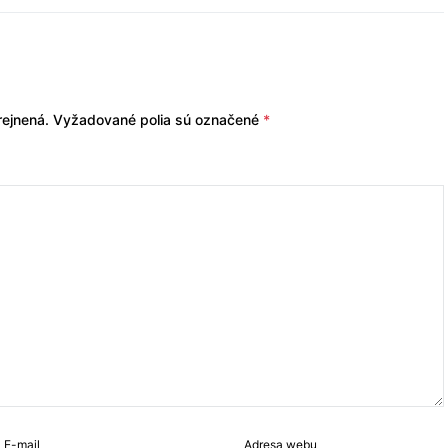
ejnená.
Vyžadované polia sú označené
*
E-mail
Adresa webu