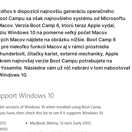
ždňov k dispozícii najnovšiu generáciu operačného
oot Campu sa však najnovšieho systému od Microsoftu
Macov. Verzia Boot Camp 6, ktorú teraz Apple vydal,
erziu Windows 10 na pomerne veľký počet Macov.
ch Macov nájdete na obrázku nižšie. Boot Camp 6
pre niekoľko funkcií Macov aj v rámci prostredia
underbolt, čítačky kariet, externé mechaniky, Apple
Okrem najnovšej verzie Boot Campu potrebujete na
 Yosemite. Následne vám už nič nebráni v tom nabootovať
 Windows 10.