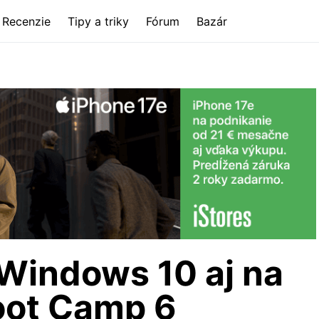
Recenzie
Tipy a triky
Fórum
Bazár
 Windows 10 aj na
oot Camp 6