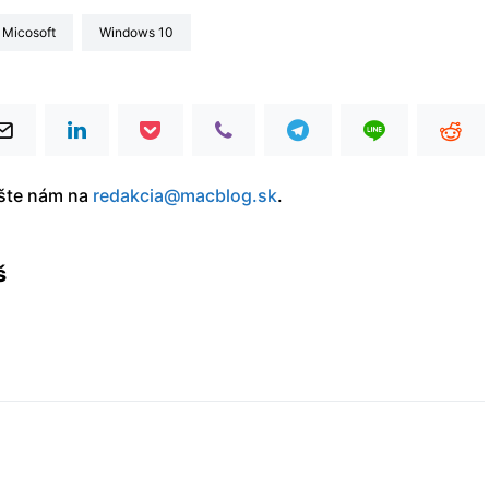
Micosoft
Windows 10
íšte nám na
redakcia@macblog.sk
.
š