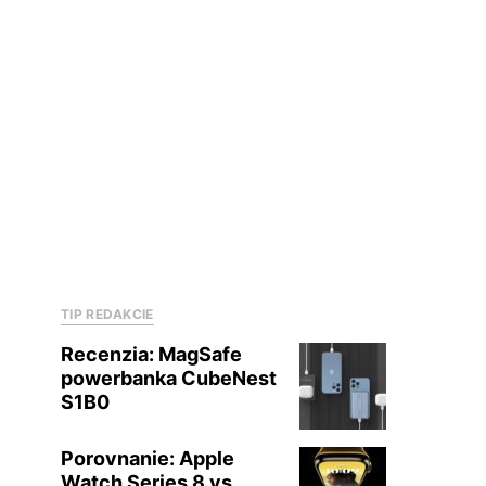
TIP REDAKCIE
Recenzia: MagSafe
powerbanka CubeNest
S1B0
Porovnanie: Apple
Watch Series 8 vs.