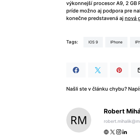
výkonnejší procesor A9, 2 GB 
príde možno aj podpora pre na
konečne predstavená aj
nová 
Tags:
iOS 9
iPhone
iP
Našli ste v článku chybu? Nap
Robert Mihá
robert.mihalik@m