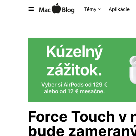
Témy
Aplikácie
Force Touch v
bude zameraný