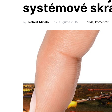
systémové skr
by
Robert Mihálik
12. augusta 2015
pridaj komentár