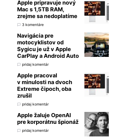
Apple pripravuje nový
Mac s 1,5TB RAM,
zrejme sa nedoplatíme
3 komentáre
Navigácia pre
motocyklistov od
Sygicu je už v Apple
CarPlay a Android Auto
pridaj komentár
Apple pracoval
v minulosti na dvoch
Extreme čipoch, oba
zrušil
pridaj komentár
Apple žaluje OpenAI
pre korporátnu špionáž
pridaj komentár