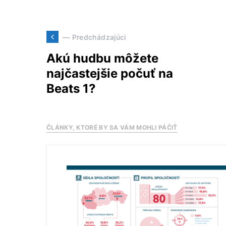
— Predchádzajúci
Akú hudbu môžete
najčastejšie počuť na
Beats 1?
ČLÁNKY, KTORÉ BY SA VÁM MOHLI PÁČIŤ