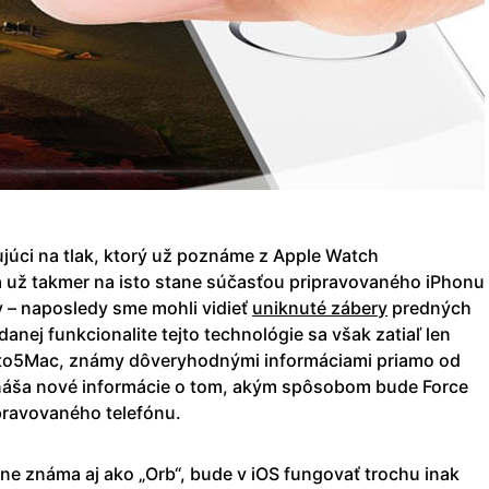
ujúci na tlak, ktorý už poznáme z Apple Watch
 už takmer na isto stane súčasťou pripravovaného iPhonu
ov – naposledy sme mohli vidieť
uniknuté zábery
predných
anej funkcionalite tejto technológie sa však zatiaľ len
9to5Mac, známy dôveryhodnými informáciami priamo od
prináša nové informácie o tom, akým spôsobom bude Force
ravovaného telefónu.
ne známa aj ako „Orb“, bude v iOS fungovať trochu inak