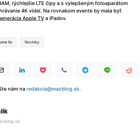
RAM, rýchlejšie LTE čipy a s vylepšeným fotoaparátom
hrávanie 4K videí. Na rovnakom evente by mala byť
generácia Apple TV
a iPadov.
hone 6s
Novinky
íšte nám na
redakcia@macblog.sk
.
lik
acblog.sk