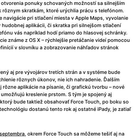
 otvorenia ponuky schovaných možností sa silnejším
k rôznym skratkám, ktoré urýchlia prácu s telefónom.
 navigácie pri stlačení miesta v Apple Maps, vyvolanie
hudobnej aplikácii, či skratka pri silnejšom stlačení
elefónu vás napríklad hodí priamo do hlasovej schránky.
ie známe z OS X – rýchlejšie pretáčanie videí pomocou
efinícií v slovníku a zobrazovanie náhľadov stránok
ný aj pre vývojárov tretích strán a v systéme bude
ýchlenie rôznych úkonov, nie ich nahradenie. Ďalším
 rôzne aplikácie na písanie, či grafickú tvorbu – nové
 umožňujú kreslenie prstom. S tým je spojený aj
 ktorý bude taktiež obsahovať Force Touch, po boku so
echnológiu dostanú tento rok aj ostatné iPady, je zatiaľ
 septembra
, okrem Force Touch sa môžeme tešiť aj na