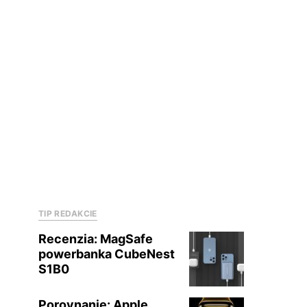
TIP REDAKCIE
Recenzia: MagSafe
powerbanka CubeNest
S1B0
Porovnanie: Apple