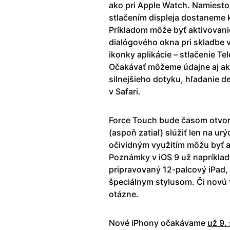
ako pri Apple Watch. Namiesto
stlačením displeja dostaneme 
Príkladom môže byť aktivovanie
dialógového okna pri skladbe v 
ikonky aplikácie – stlačenie T
Očakávať môžeme údajne aj akc
silnejšieho dotyku, hľadanie d
v Safari.
Force Touch bude časom otvore
(aspoň zatiaľ) slúžiť len na ur
očividným využitím môžu byť aj
Poznámky v iOS 9 už napríklad
pripravovaný 12-palcový iPad,
špeciálnym stylusom. Či novú t
otázne.
Nové iPhony očakávame
už 9.