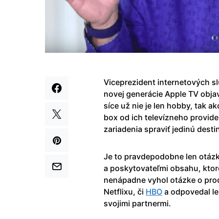
Viceprezident internetových slu
novej generácie Apple TV objav
síce už nie je len hobby, tak a
box od ich televízneho provid
zariadenia spraviť jedinú desti
Je to pravdepodobne len otáz
a poskytovateľmi obsahu, ktor
nenápadne vyhol otázke o prod
Netflixu, či
HBO
a odpovedal len
svojimi partnermi.