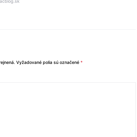
acblog.sk
ejnená.
Vyžadované polia sú označené
*