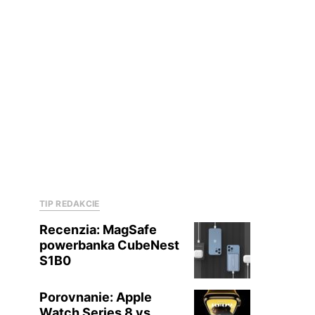
TIP REDAKCIE
Recenzia: MagSafe
powerbanka CubeNest
S1B0
Porovnanie: Apple
Watch Series 8 vs.