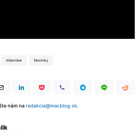
interview
Novinky
íšte nám na
redakcia@macblog.sk
.
lik