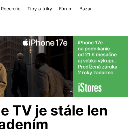
Recenzie
Tipy a triky
Fórum
Bazár
 TV je stále len
iadením