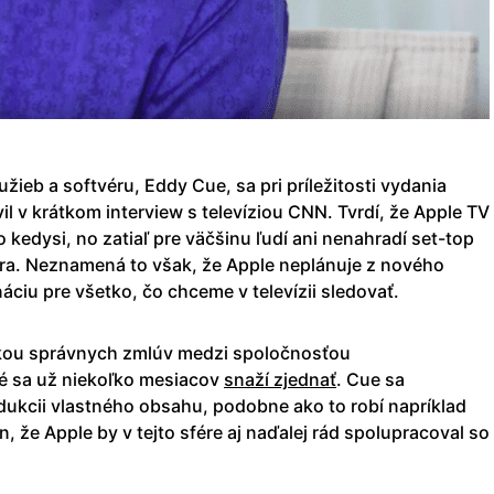
žieb a softvéru, Eddy Cue, sa pri príležitosti vydania
il v krátkom interview s televíziou CNN. Tvrdí, že Apple TV
ko kedysi, no zatiaľ pre väčšinu ľudí ani nenahradí set-top
era. Neznamená to však, že Apple neplánuje z nového
náciu pre všetko, čo chceme v televízii sledovať.
kou správnych zmlúv medzi spoločnosťou
é sa už niekoľko mesiacov
snaží zjednať
. Cue sa
ukcii vlastného obsahu, podobne ako to robí napríklad
, že Apple by v tejto sfére aj naďalej rád spolupracoval so