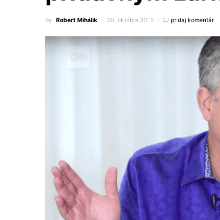
by
Robert Mihálik
30. októbra 2015
pridaj komentár