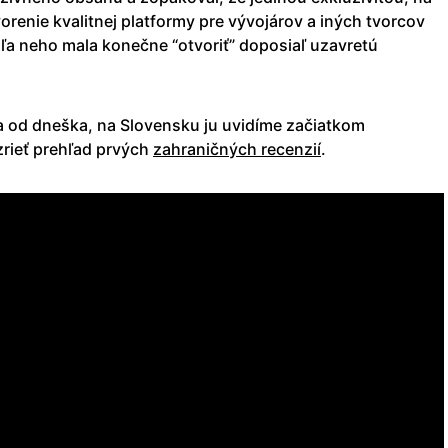
vorenie kvalitnej platformy pre vývojárov a iných tvorcov
a neho mala konečne “otvoriť” doposiaľ uzavretú
va od dneška, na Slovensku ju uvidíme začiatkom
zrieť prehľad prvých
zahraničných recenzií
.