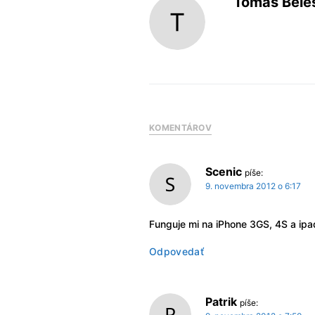
Tomáš Bele
KOMENTÁROV
Scenic
píše:
9. novembra 2012 o 6:17
Funguje mi na iPhone 3GS, 4S a ip
Odpovedať
Patrik
píše: