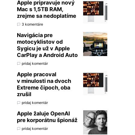
Apple pripravuje nový
Mac s 1,5TB RAM,
zrejme sa nedoplatíme
3 komentáre
Navigácia pre
motocyklistov od
Sygicu je už v Apple
CarPlay a Android Auto
pridaj komentár
Apple pracoval
v minulosti na dvoch
Extreme čipoch, oba
zrušil
pridaj komentár
Apple žaluje OpenAI
pre korporátnu špionáž
pridaj komentár