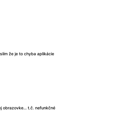
lím že je to chyba aplikácie
j obrazovke… t.č. nefunkčné