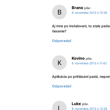
Brano
píše:
9. novembra 2012 o 10:26
Aj mne po instalovani, to stale pad
riesenie?
Odpovedať
Kovino
píše:
9. novembra 2012 o 11:42
Aplikácia po prihlásení padá, nepom
Odpovedať
Luke
píše:
9. novembra 2012 o 13:29