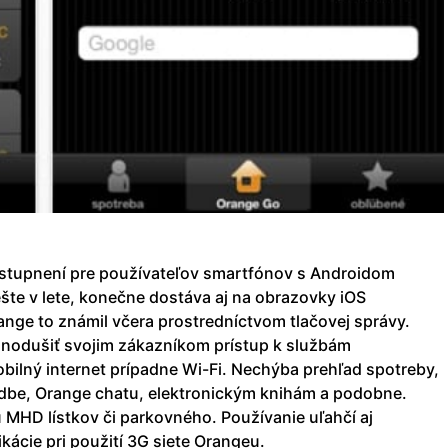
ístupnení pre používateľov smartfónov s Androidom
šte v lete, konečne dostáva aj na obrazovky iOS
ange to známil včera prostredníctvom tlačovej správy.
ednodušiť svojim zákazníkom prístup k službám
bilný internet prípadne Wi-Fi. Nechýba prehľad spotreby,
udbe, Orange chatu, elektronickým knihám a podobne.
 MHD lístkov či parkovného. Používanie uľahčí aj
kácie pri použití 3G siete Orangeu.