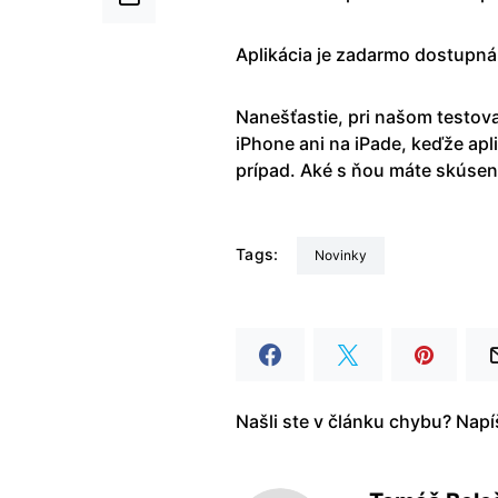
Aplikácia je zadarmo dostupná
Nanešťastie, pri našom testova
iPhone ani na iPade, keďže apl
prípad. Aké s ňou máte skúsen
Tags:
Novinky
Našli ste v článku chybu? Nap