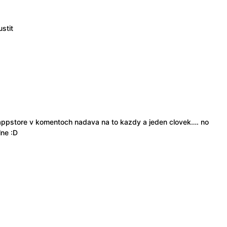
stit
na appstore v komentoch nadava na to kazdy a jeden clovek…. no
lne :D