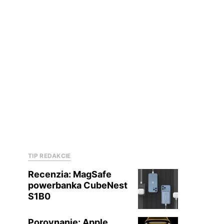
TIP REDAKCIE
Recenzia: MagSafe
powerbanka CubeNest
S1B0
Porovnanie: Apple