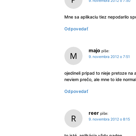
9. novembra 2012 o 7:50
Mne sa aplikaciu tiez nepodarilo spu
Odpovedať
majo
píše:
9. novembra 2012 o 7:51
ojedineli pripad to nieje pretoze 
neviem prečo, ale mne to ide norma
Odpovedať
reer
píše:
9. novembra 2012 o 8:15
to isté, aplikácia vždy padne