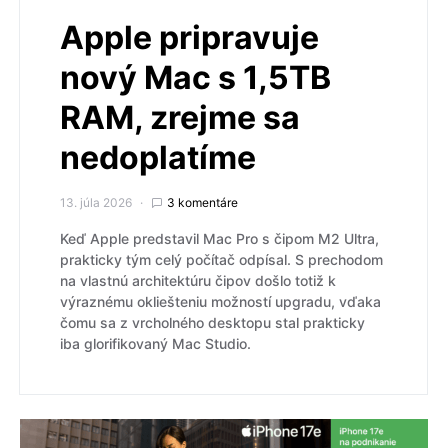
Apple pripravuje
nový Mac s 1,5TB
RAM, zrejme sa
nedoplatíme
13. júla 2026
3 komentáre
Keď Apple predstavil Mac Pro s čipom M2 Ultra,
prakticky tým celý počítač odpísal. S prechodom
na vlastnú architektúru čipov došlo totiž k
výraznému okliešteniu možností upgradu, vďaka
čomu sa z vrcholného desktopu stal prakticky
iba glorifikovaný Mac Studio.