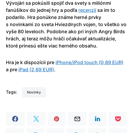
Vývojári sa pokúsili spojiť dva svety s miliónmi
fanúšikov do jednej hry a podľa
recenzií
sa im to
podarilo. Hra ponúkne známe herné prvky
s novinkami zo sveta Hviezdnych vojen, to všetko vo
vyše 80 leveloch. Podobne ako pri iných Angry Birds
hrách, aj teraz môžu hráči očakávať aktualizácie,
ktoré prinesú ešte viac herného obsahu.
Hra je k dispozícii pre
iPhone/iPod touch (0,89 EUR)
a pre
iPad (2,69 EUR)
.
Tags:
Novinky