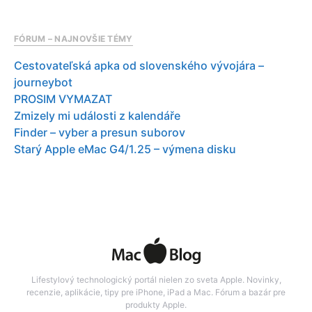
FÓRUM – NAJNOVŠIE TÉMY
Cestovateľská apka od slovenského vývojára –
journeybot
PROSIM VYMAZAT
Zmizely mi události z kalendáře
Finder – vyber a presun suborov
Starý Apple eMac G4/1.25 – výmena disku
Lifestylový technologický portál nielen zo sveta Apple. Novinky,
recenzie, aplikácie, tipy pre iPhone, iPad a Mac. Fórum a bazár pre
produkty Apple.