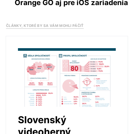
Orange GO aj pre iOS zariadenia
ČLÁNKY, KTORÉ BY SA VÁM MOHLI PÁČIŤ
Slovenský
videoherný