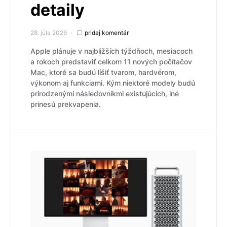
detaily
28. júla 2026
pridaj komentár
Apple plánuje v najbližších týždňoch, mesiacoch
a rokoch predstaviť celkom 11 nových počítačov
Mac, ktoré sa budú líšiť tvarom, hardvérom,
výkonom aj funkciami. Kým niektoré modely budú
prirodzenými následovníkmi existujúcich, iné
prinesú prekvapenia.