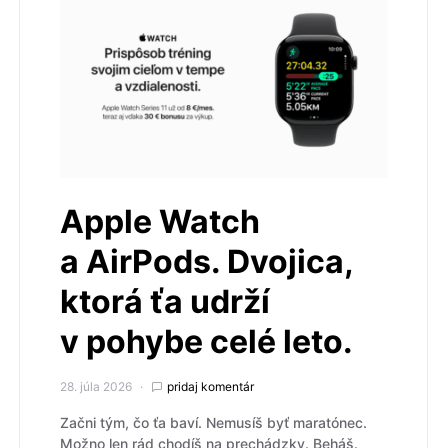
Apple Watch
a AirPods. Dvojica,
ktorá ťa udrží
v pohybe celé leto.
28. júla 2026
pridaj komentár
Začni tým, čo ťa baví. Nemusíš byť maratónec.
Možno len rád chodíš na prechádzky. Beháš.