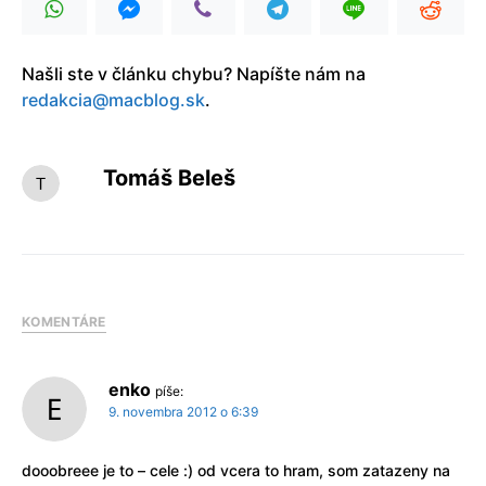
Našli ste v článku chybu? Napíšte nám na
redakcia@macblog.sk
.
Tomáš Beleš
KOMENTÁRE
enko
píše:
9. novembra 2012 o 6:39
dooobreee je to – cele :) od vcera to hram, som zatazeny na