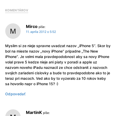
KOMENTÁROV
Mirco
píše:
11. apríla 2012 o 5:52
Myslim si ze nieje spravne uvadzat nazov „iPhone 5“. Skor by
bol na mieste nazov „novy iPhone“ pripadne „The New
iPhone“. Je velmi mala pravdepodobnost aby sa novy iPhone
volal prave 5 kedze nieje ani piaty v poradi a apple uz
nazvom noveho iPadu naznacil ze chce odstranit z nazvoch
svojich zariadeni cislovky a bude to pravdepodobne ako to je
teraz pri macoch. Ved ako by to vyzeralo za 10 rokov keby
sa hovorilo napr o iPhone 15? :)
Odpovedať
MartinK
píše: