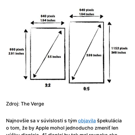
Zdroj: The Verge
Najnovšie sa v súvislosti s tým
objavila
špekulácia
o tom, že by Apple mohol jednoducho zmeniť len
výšku displeja. 4″ displej by tak mal rovnako ako