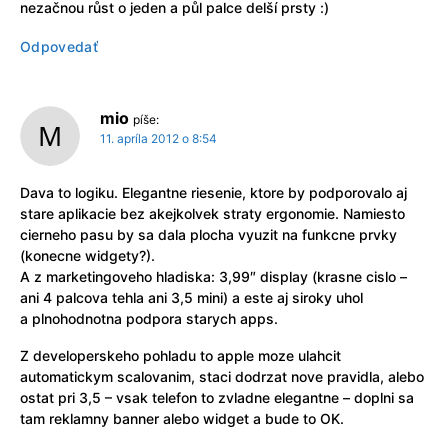
nezačnou růst o jeden a půl palce delší prsty :)
Odpovedať
mio
píše:
11. apríla 2012 o 8:54
Dava to logiku. Elegantne riesenie, ktore by podporovalo aj
stare aplikacie bez akejkolvek straty ergonomie. Namiesto
cierneho pasu by sa dala plocha vyuzit na funkcne prvky
(konecne widgety?).
A z marketingoveho hladiska: 3,99″ display (krasne cislo –
ani 4 palcova tehla ani 3,5 mini) a este aj siroky uhol
a plnohodnotna podpora starych apps.
Z developerskeho pohladu to apple moze ulahcit
automatickym scalovanim, staci dodrzat nove pravidla, alebo
ostat pri 3,5 – vsak telefon to zvladne elegantne – doplni sa
tam reklamny banner alebo widget a bude to OK.