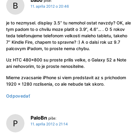
babo
píše:
11. apríla 2012 o 20:46
je to nezmysel. display 3.5“ tu nemohol ostat navzdy? OK, ale
tym padom to o chvilu moze platit o 3.9“, 4.6“… . O 5 rokov
teda telefonujeme telefonom velkosti maleho tabletu, takeho
7“ Kindle Fire, chapem to spravne? :) A o dalsi rok uz 9.7
palcovym iPadom, to proste nema chybu.
Uz HTC 480×800 su proste prilis velke, o Galaxy S2 a Note
ani nehovorim, to je proste nenositelne.
Mierne zvacsanie iPhone si viem predstavit az s prichodom
1920 x 1280 rozlisenia, co ale nebude tak skoro.
Odpovedať
PaloBn
píše:
11. apríla 2012 o 21:14