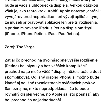
bude aj väčšia uhlopriečka displeja. Veľkou otázkou
však je, ako tento krok urobiť. Apple doteraz „chránil“
vývojárov pred neporiadkom pri vývoji aplikácií tým,
že museli pripravovať aplikácie len pre tri rozlíšenia,
s pridaním nového iPadu s Retina displejom štyri
(iPhone, iPhone Retina, iPad, iPad Retina).
Zdroj: The Verge
Zatiaľ čo prechod na dvojnásobne vyššie rozlíšenie
(Retina) bol plynulý a bez väčších komplikácií,
prechod na „o niečo väčší“ displej môže situáciu dosť
skomplikovať. Odlišný displej iPhonu si možno bude
žiadať aj odlišné rozmiestnenie ovládacich prvkov.
Samozrejme, nikto nepredpokladal, že tu bude
rovnaký displej večne, no Apple sa isto posnaží, aby
bol prechod čo najjednoduchší.