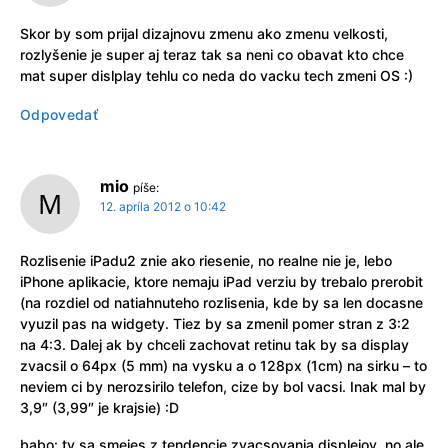
Skor by som prijal dizajnovu zmenu ako zmenu velkosti,
rozlyšenie je super aj teraz tak sa neni co obavat kto chce
mat super dislplay tehlu co neda do vacku tech zmeni OS :)
Odpovedať
mio
píše:
12. apríla 2012 o 10:42
Rozlisenie iPadu2 znie ako riesenie, no realne nie je, lebo
iPhone aplikacie, ktore nemaju iPad verziu by trebalo prerobit
(na rozdiel od natiahnuteho rozlisenia, kde by sa len docasne
vyuzil pas na widgety. Tiez by sa zmenil pomer stran z 3:2
na 4:3. Dalej ak by chceli zachovat retinu tak by sa display
zvacsil o 64px (5 mm) na vysku a o 128px (1cm) na sirku – to
neviem ci by nerozsirilo telefon, cize by bol vacsi. Inak mal by
3,9″ (3,99″ je krajsie) :D
babo: ty sa smejes z tendencie zvacsovania displejov, no ale