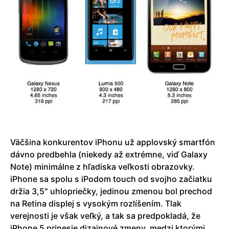
Väčšina konkurentov iPhonu už applovský smartfón
dávno predbehla (niekedy až extrémne, viď Galaxy
Note) minimálne z hľadiska veľkosti obrazovky.
iPhone sa spolu s iPodom touch od svojho začiatku
držia 3,5″ uhlopriečky, jedinou zmenou bol prechod
na Retina displej s vysokým rozlíšením. Tlak
verejnosti je však veľký, a tak sa predpokladá, že
iPhone 5 prinesie dizajnové zmeny, medzi ktorými