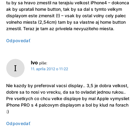
tu by sa hravo zmestil na terajsiu velkost iPhone4 – dokonca
ak by upratali home button, tak by sa dal s tymto velkym
displayom este zmensit (!) – vsak by ostal volny cely palec
volneho miesta (2,54cm) tam by sa vlastne aj home button
zmestil. Teraz je tam az privelela nevyuziteho miesta.
Odpovedať
Ivo
píše:
11. apríla 2012 o 11:22
Nie kazdy by preferoval vacsi display.. 3,5 je dobra velkost,
dobre sa to nosi vo vrecku, da sa to ovladat jednou rukou..
Pre vsetkych co chcu velke displaye by mal Apple vymysliet
iPhone PRO s 4 palcovym displayom a bol by klud na forach
:)
Odpovedať