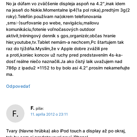
No ja dúfam vo zväčšenie displeja aspoň na 4.2″,inak idem
na jeseň do Nokie.Momentalne ip4(1a pol roka),predtým 3g(2
roky).Telefón používam na(okrem telefonovania
,sms:-)surfovanie po webe, navigáciu,mailovu
komunikáciu,fotenie voľnočasových outdoor
aktivít,tréningový denník s gps,organizér,občas hranie
hier,youtube,tv.Tablet nemám-a nechcem,Pc štartujem tak
raz do týždňa.Myslím,že v Apple dobre zvážili pre
a proti,koniec koncov už ruchy pred predstavením 4s-ka-
dosť reálne niečo naznačili.Ja ako čistý laik uvažujem nad
786p z ipadu2 x1152 to by bolo asi 4.2″.prosím nekameňujte
ma.
Odpovedať
F.
píše:
11. apríla 2012 o 23:11
Tvary (hlavne hrúbka) ako iPod touch a display až po okraj,