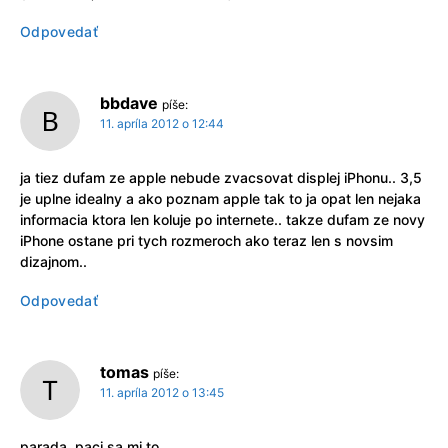
Odpovedať
bbdave
píše:
11. apríla 2012 o 12:44
ja tiez dufam ze apple nebude zvacsovat displej iPhonu.. 3,5
je uplne idealny a ako poznam apple tak to ja opat len nejaka
informacia ktora len koluje po internete.. takze dufam ze novy
iPhone ostane pri tych rozmeroch ako teraz len s novsim
dizajnom..
Odpovedať
tomas
píše:
11. apríla 2012 o 13:45
parada, paci sa mi to.