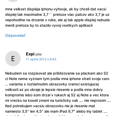
mne velkost displeja iphonu vyhovje, ak by chceli dat vacsi
displej tak maximalne 3,7´´ pretoze viac palcov ako 3,7 je uz
nepohodlne na drzanie v ruke, ale aj tak apple displej nebude
menit pretoze by to stazilo vyvoj vsetkych aplikacii
Odpovedať
Expi
píše:
11. apríla 2012 o 9:43
Nebudem sa rozpisovat ale priblizovanie sa plackam ako S2
ci Note nema vyznam tym podla mna iphone strati svoje caro
… varianta s roztiahnutim obrazovky vramci existujucej
velkosti az po okraje je lepsie riesenie a podla mna dobry
kompromis lebo som drzal v rukach aj S2 aj Note a vec ktora
mi vrecko na koseli zmeni na turisticky vak …. nie neprosim ….
Ked potrebujem vacsiu obrazovku nie je riesenie mat
namiesto 3,5″ len 4,5″ ale mam iPad 9,7″ alebo iny tablet ….