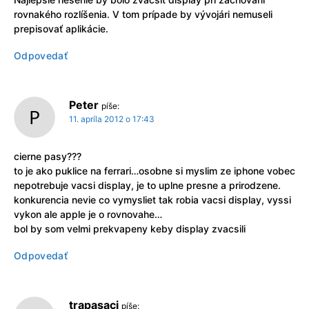
rovnakého rozlíšenia. V tom prípade by vývojári nemuseli
prepisovať aplikácie.
Odpovedať
Peter
píše:
11. apríla 2012 o 17:43
cierne pasy???
to je ako puklice na ferrari…osobne si myslim ze iphone vobec
nepotrebuje vacsi display, je to uplne presne a prirodzene.
konkurencia nevie co vymysliet tak robia vacsi display, vyssi
vykon ale apple je o rovnovahe…
bol by som velmi prekvapeny keby display zvacsili
Odpovedať
trapasaci
píše: