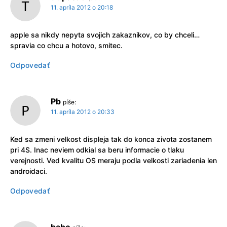
11. apríla 2012 o 20:18
apple sa nikdy nepyta svojich zakaznikov, co by chceli…
spravia co chcu a hotovo, smitec.
Odpovedať
Pb
píše:
11. apríla 2012 o 20:33
Ked sa zmeni velkost displeja tak do konca zivota zostanem
pri 4S. Inac neviem odkial sa beru informacie o tlaku
verejnosti. Ved kvalitu OS meraju podla velkosti zariadenia len
androidaci.
Odpovedať