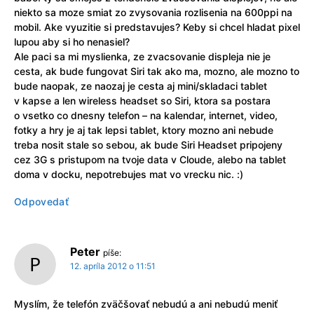
niekto sa moze smiat zo zvysovania rozlisenia na 600ppi na
mobil. Ake vyuzitie si predstavujes? Keby si chcel hladat pixel
lupou aby si ho nenasiel?
Ale paci sa mi myslienka, ze zvacsovanie displeja nie je
cesta, ak bude fungovat Siri tak ako ma, mozno, ale mozno to
bude naopak, ze naozaj je cesta aj mini/skladaci tablet
v kapse a len wireless headset so Siri, ktora sa postara
o vsetko co dnesny telefon – na kalendar, internet, video,
fotky a hry je aj tak lepsi tablet, ktory mozno ani nebude
treba nosit stale so sebou, ak bude Siri Headset pripojeny
cez 3G s pristupom na tvoje data v Cloude, alebo na tablet
doma v docku, nepotrebujes mat vo vrecku nic. :)
Odpovedať
Peter
píše:
12. apríla 2012 o 11:51
Myslím, že telefón zväčšovať nebudú a ani nebudú meniť