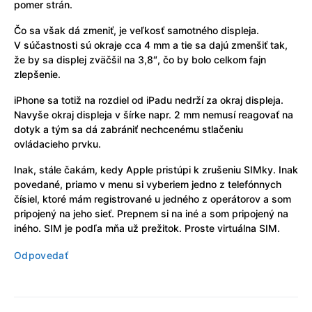
pomer strán.
Čo sa však dá zmeniť, je veľkosť samotného displeja.
V súčastnosti sú okraje cca 4 mm a tie sa dajú zmenšiť tak,
že by sa displej zväčšil na 3,8″, čo by bolo celkom fajn
zlepšenie.
iPhone sa totiž na rozdiel od iPadu nedrží za okraj displeja.
Navyše okraj displeja v šírke napr. 2 mm nemusí reagovať na
dotyk a tým sa dá zabrániť nechcenému stlačeniu
ovládacieho prvku.
Inak, stále čakám, kedy Apple pristúpi k zrušeniu SIMky. Inak
povedané, priamo v menu si vyberiem jedno z telefónnych
čísiel, ktoré mám registrované u jedného z operátorov a som
pripojený na jeho sieť. Prepnem si na iné a som pripojený na
iného. SIM je podľa mňa už prežitok. Proste virtuálna SIM.
Odpovedať