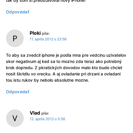
tak by som si predstavoval nový iPhone!
Odpovedať
Ploki
píše:
11. apríla 2012 o 23:56
To aby sa zvedcil iphone je podla mna pre vedcinu uzivatelov
skor negativum aj ked sa to mozno zda teraz ako potrebný
krok dopredu. Z pkratických dovodov malo kto bude chciet
nosit škridlu vo vrecku. A aj ovladanie pri drzani a ovladani
tou istu rukov by nebolo absolutne mozne.
Odpovedať
Vlad
píše:
12. apríla 2012 o 5:36