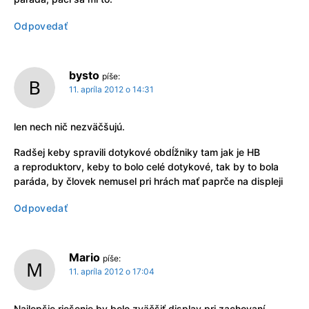
Odpovedať
bysto
píše:
11. apríla 2012 o 14:31
len nech nič nezväčšujú.
Radšej keby spravili dotykové obdĺžniky tam jak je HB
a reproduktorv, keby to bolo celé dotykové, tak by to bola
paráda, by človek nemusel pri hrách mať paprče na displeji
Odpovedať
Mario
píše:
11. apríla 2012 o 17:04
Najlepšie riešenie by bolo zväčšiť display pri zachovaní