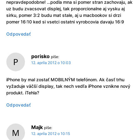
nepravdepodobne! …podla mna si pomer stran zachovaju, ak
uz budu zvacsovat displej, tak proporcionalne aj vysku aj
sirku, pomer 3:2 budu mat stale, aj u macbookov si drzi
pomer 16:10 ked si vsetci ostatni vyrobcovia davaju 16:9
Odpovedať
porisko
píše:
12. apríla 2012 o 10:03
iPhone by mal zostať MOBILNÝM telefónom. Ak časť trhu
vyžaduje väčší display, tak nech vedľa iPhone vznikne nový
produkt. iTehla?
Odpovedať
Majk
píše:
12. apríla 2012 o 10:15