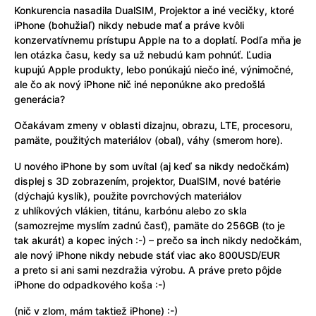
Konkurencia nasadila DualSIM, Projektor a iné vecičky, ktoré
iPhone (bohužiaľ) nikdy nebude mať a práve kvôli
konzervatívnemu prístupu Apple na to a doplatí. Podľa mňa je
len otázka času, kedy sa už nebudú kam pohnúť. Ľudia
kupujú Apple produkty, lebo ponúkajú niečo iné, výnimočné,
ale čo ak nový iPhone nič iné neponúkne ako predošlá
generácia?
Očakávam zmeny v oblasti dizajnu, obrazu, LTE, procesoru,
pamäte, použitých materiálov (obal), váhy (smerom hore).
U nového iPhone by som uvítal (aj keď sa nikdy nedočkám)
displej s 3D zobrazením, projektor, DualSIM, nové batérie
(dýchajú kyslík), použite povrchových materiálov
z uhlíkových vlákien, titánu, karbónu alebo zo skla
(samozrejme myslím zadnú časť), pamäte do 256GB (to je
tak akurát) a kopec iných :-) – prečo sa inch nikdy nedočkám,
ale nový iPhone nikdy nebude stáť viac ako 800USD/EUR
a preto si ani sami nezdražia výrobu. A práve preto pôjde
iPhone do odpadkového koša :-)
(nič v zlom, mám taktiež iPhone) :-)