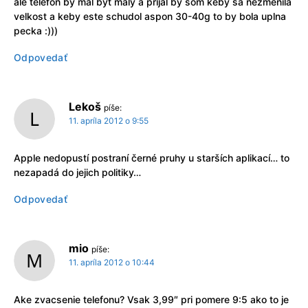
ale telefon by mal byt maly a prijal by som keby sa nezmenila
velkost a keby este schudol aspon 30-40g to by bola uplna
pecka :)))
Odpovedať
Lekoš
píše:
11. apríla 2012 o 9:55
Apple nedopustí postraní černé pruhy u starších aplikací… to
nezapadá do jejich politiky…
Odpovedať
mio
píše:
11. apríla 2012 o 10:44
Ake zvacsenie telefonu? Vsak 3,99″ pri pomere 9:5 ako to je