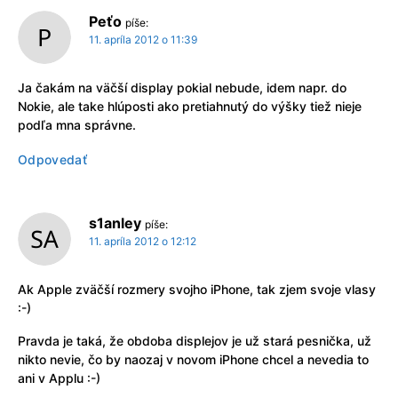
Peťo
píše:
11. apríla 2012 o 11:39
Ja čakám na väčší display pokial nebude, idem napr. do
Nokie, ale take hlúposti ako pretiahnutý do výšky tiež nieje
podľa mna správne.
Odpovedať
s1anley
píše:
11. apríla 2012 o 12:12
Ak Apple zväčší rozmery svojho iPhone, tak zjem svoje vlasy
:-)
Pravda je taká, že obdoba displejov je už stará pesnička, už
nikto nevie, čo by naozaj v novom iPhone chcel a nevedia to
ani v Applu :-)