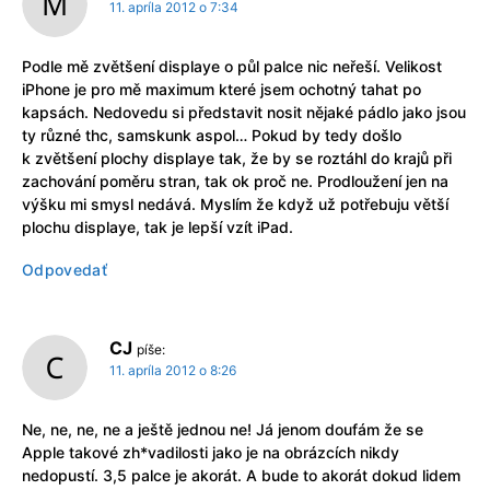
11. apríla 2012 o 7:34
Podle mě zvětšení displaye o půl palce nic neřeší. Velikost
iPhone je pro mě maximum které jsem ochotný tahat po
kapsách. Nedovedu si představit nosit nějaké pádlo jako jsou
ty různé thc, samskunk aspol… Pokud by tedy došlo
k zvětšení plochy displaye tak, že by se roztáhl do krajů při
zachování poměru stran, tak ok proč ne. Prodloužení jen na
výšku mi smysl nedává. Myslím že když už potřebuju větší
plochu displaye, tak je lepší vzít iPad.
Odpovedať
CJ
píše:
11. apríla 2012 o 8:26
Ne, ne, ne, ne a ještě jednou ne! Já jenom doufám že se
Apple takové zh*vadilosti jako je na obrázcích nikdy
nedopustí. 3,5 palce je akorát. A bude to akorát dokud lidem