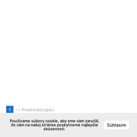
— Predchádzajúci
Niektoré nové iPady majú
Používame súbory cookie, aby sme vám zaručili,
že vám na našej stránke poskytneme najlepšie
Súhlasím
skúsenosti.
problémy s Wi-Fi signálom, Apple