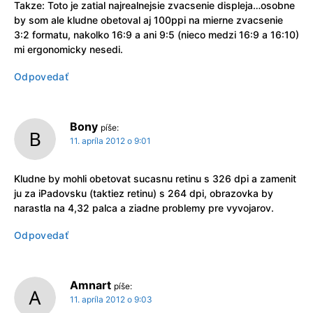
Takze: Toto je zatial najrealnejsie zvacsenie displeja…osobne
by som ale kludne obetoval aj 100ppi na mierne zvacsenie
3:2 formatu, nakolko 16:9 a ani 9:5 (nieco medzi 16:9 a 16:10)
mi ergonomicky nesedi.
Odpovedať
Bony
píše:
11. apríla 2012 o 9:01
Kludne by mohli obetovat sucasnu retinu s 326 dpi a zamenit
ju za iPadovsku (taktiez retinu) s 264 dpi, obrazovka by
narastla na 4,32 palca a ziadne problemy pre vyvojarov.
Odpovedať
Amnart
píše:
11. apríla 2012 o 9:03