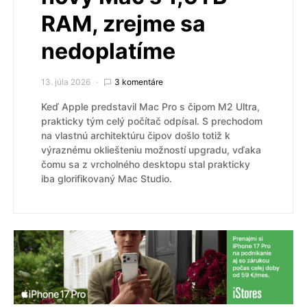
RAM, zrejme sa
nedoplatíme
13. júla 2026
3 komentáre
Keď Apple predstavil Mac Pro s čipom M2 Ultra,
prakticky tým celý počítač odpísal. S prechodom
na vlastnú architektúru čipov došlo totiž k
výraznému okliešteniu možností upgradu, vďaka
čomu sa z vrcholného desktopu stal prakticky
iba glorifikovaný Mac Studio.