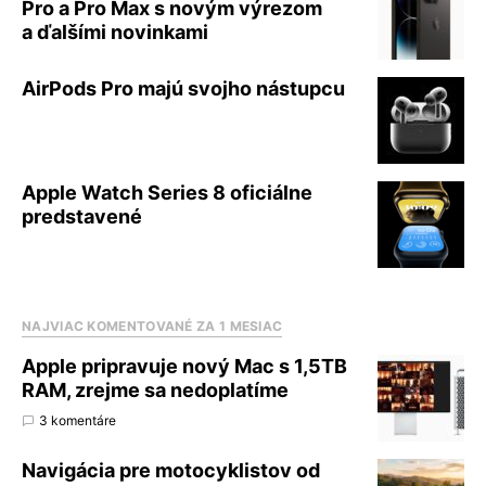
Pro a Pro Max s novým výrezom
a ďalšími novinkami
AirPods Pro majú svojho nástupcu
Apple Watch Series 8 oficiálne
predstavené
NAJVIAC KOMENTOVANÉ ZA 1 MESIAC
Apple pripravuje nový Mac s 1,5TB
RAM, zrejme sa nedoplatíme
3 komentáre
Navigácia pre motocyklistov od