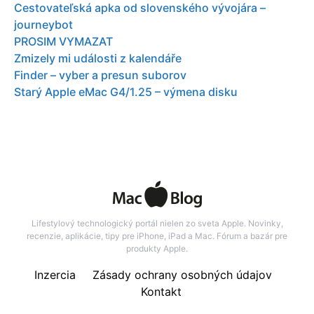
Cestovateľská apka od slovenského vývojára –
journeybot
PROSIM VYMAZAT
Zmizely mi události z kalendáře
Finder – vyber a presun suborov
Starý Apple eMac G4/1.25 – výmena disku
Lifestylový technologický portál nielen zo sveta Apple. Novinky,
recenzie, aplikácie, tipy pre iPhone, iPad a Mac. Fórum a bazár pre
produkty Apple.
Inzercia
Zásady ochrany osobných údajov
Kontakt