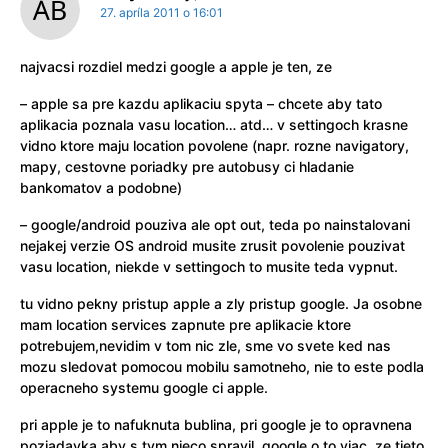
27. apríla 2011 o 16:01
najvacsi rozdiel medzi google a apple je ten, ze
– apple sa pre kazdu aplikaciu spyta – chcete aby tato
aplikacia poznala vasu location… atd… v settingoch krasne
vidno ktore maju location povolene (napr. rozne navigatory,
mapy, cestovne poriadky pre autobusy ci hladanie
bankomatov a podobne)
– google/android pouziva ale opt out, teda po nainstalovani
nejakej verzie OS android musite zrusit povolenie pouzivat
vasu location, niekde v settingoch to musite teda vypnut.
tu vidno pekny pristup apple a zly pristup google. Ja osobne
mam location services zapnute pre aplikacie ktore
potrebujem,nevidim v tom nic zle, sme vo svete ked nas
mozu sledovat pomocou mobilu samotneho, nie to este podla
operacneho systemu google ci apple.
pri apple je to nafuknuta bublina, pri google je to opravnena
poziadavka aby s tym nieco spravil. google o to viac, ze tieto