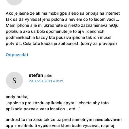
Ako je jasne ze ak ma mobil gps alebo sa pripaja na internet
tak sa da vyhladat jeho poloha a neviem co to ludom vadi …
Mam iphone a je mi ukradnute ci niekto zaznamenava mOju
polohu a ako uz bolo spomenute je to aj v licencnich
podmienkach a kazdy kto pouziva iphone tak ich musel
potvrdit. Cela tato kauza je zbitocnost. (sorry za pravopis)
Odpovedať
stefan
píše:
29. apríla 2011 o 9:02
andy butkaj
„apple sa pre kazdu aplikaciu spyta – chcete aby tato
aplikacia poznala vasu location… atd…“
android to ma zase tak ze uz pred samotnym nainstalovanim
app z marketu ti vypise veci ktore bude vyuzivat, napr aj