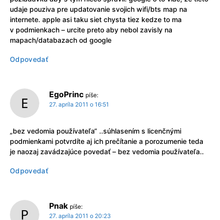
udaje pouziva pre updatovanie svojich wifi/bts map na
internete. apple asi taku siet chysta tiez kedze to ma
v podmienkach – urcite preto aby nebol zavisly na
mapach/databazach od google
Odpovedať
EgoPrinc
píše:
27. apríla 2011 o 16:51
„bez vedomia používateľa“ ..súhlasením s licenčnými
podmienkami potvrdíte aj ich prečítanie a porozumenie teda
je naozaj zavádzajúce povedať – bez vedomia používateľa..
Odpovedať
Pnak
píše:
27. apríla 2011 o 20:23