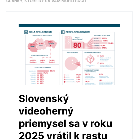
ČLÁNKY, KTORÉ BY SA VÁM MOHLI PÁČIŤ
Slovenský
videoherný
priemysel sa v roku
2025 vrátil k rastu