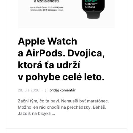
Apple Watch
a AirPods. Dvojica,
ktorá ťa udrží
v pohybe celé leto.
28. júla 2026
pridaj komentár
Začni tým, čo ťa baví. Nemusíš byť maratónec.
Možno len rád chodíš na prechádzky. Beháš.
Jazdíš na bicykli.…