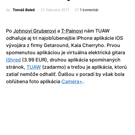
by
Tomáš Beleš
21. februára 2011
1 komentár
Po
Johnovi Gruberovi
a
T-Painovi
nám TUAW
odhaľuje aj tri najobľúbenejšie iPhone aplikácie iOS
vývojára z firmy Getaround, Kaia Cherryho. Prvou
spomenutou aplikáciou je virtuálna elektrická gitara
iShred
(3.99 EUR), druhou aplikácia spomínaných
stránok,
TUAW
(zadarmo) a treťou je aplikácia, ktorú
zatiaľ nemôže odhaliť. Ďalšou v poradí by však bola
obľúbena foto aplikácia
Camera+
.