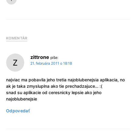
KOMENTÁR
zittrone
píše:
21. februára 2011 o 18:18
najviac ma pobavila jeho tretia najoblubenejsia aplikacia, no
ak je taka zmysluplna ako tie prechadzajuce… :(
snad su aplikacie od ceresnicky lepsie ako jeho
najoblubenejsie
Odpovedať