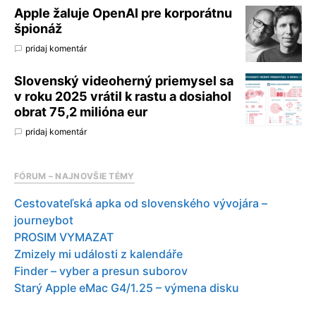
Apple žaluje OpenAI pre korporátnu
špionáž
pridaj komentár
Slovenský videoherný priemysel sa
v roku 2025 vrátil k rastu a dosiahol
obrat 75,2 milióna eur
pridaj komentár
FÓRUM – NAJNOVŠIE TÉMY
Cestovateľská apka od slovenského vývojára –
journeybot
PROSIM VYMAZAT
Zmizely mi události z kalendáře
Finder – vyber a presun suborov
Starý Apple eMac G4/1.25 – výmena disku