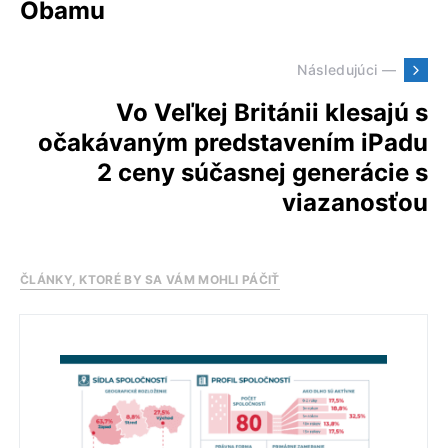
Obamu
Následujúci —
Vo Veľkej Británii klesajú s
očakávaným predstavením iPadu
2 ceny súčasnej generácie s
viazanosťou
ČLÁNKY, KTORÉ BY SA VÁM MOHLI PÁČIŤ