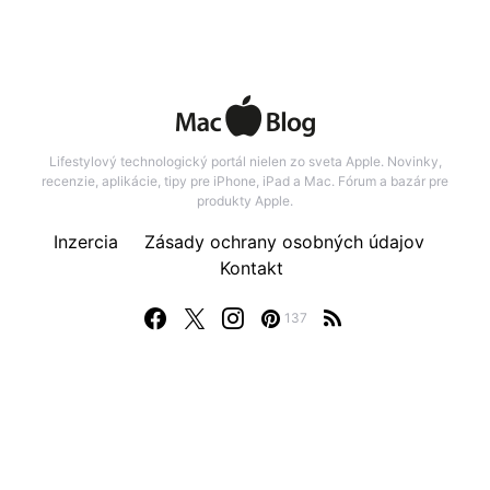
Lifestylový technologický portál nielen zo sveta Apple. Novinky,
recenzie, aplikácie, tipy pre iPhone, iPad a Mac. Fórum a bazár pre
produkty Apple.
Inzercia
Zásady ochrany osobných údajov
Kontakt
137