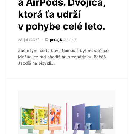
a AirPods. Dvojica,
ktorá ťa udrží
v pohybe celé leto.
28. júla 2026
pridaj komentár
Začni tým, čo ťa baví. Nemusíš byť maratónec.
Možno len rád chodíš na prechádzky. Beháš.
Jazdíš na bicykli.…