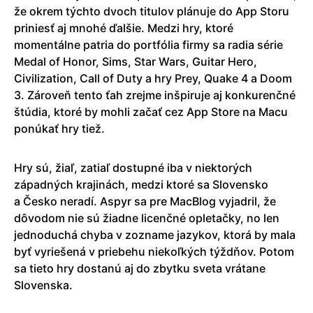
že okrem týchto dvoch titulov plánuje do App Storu
priniesť aj mnohé ďalšie. Medzi hry, ktoré
momentálne patria do portfólia firmy sa radia série
Medal of Honor, Sims, Star Wars, Guitar Hero,
Civilization, Call of Duty a hry Prey, Quake 4 a Doom
3. Zároveň tento ťah zrejme inšpiruje aj konkurenčné
štúdia, ktoré by mohli začať cez App Store na Macu
ponúkať hry tiež.
Hry sú, žiaľ, zatiaľ dostupné iba v niektorých
západných krajinách, medzi ktoré sa Slovensko
a Česko neradí. Aspyr sa pre MacBlog vyjadril, že
dôvodom nie sú žiadne licenčné opletačky, no len
jednoduchá chyba v zozname jazykov, ktorá by mala
byť vyriešená v priebehu niekoľkých týždňov. Potom
sa tieto hry dostanú aj do zbytku sveta vrátane
Slovenska.