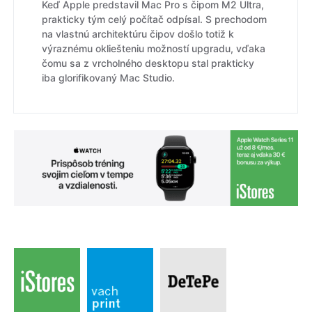
Keď Apple predstavil Mac Pro s čipom M2 Ultra,
prakticky tým celý počítač odpísal. S prechodom
na vlastnú architektúru čipov došlo totiž k
výraznému okliešteniu možností upgradu, vďaka
čomu sa z vrcholného desktopu stal prakticky
iba glorifikovaný Mac Studio.