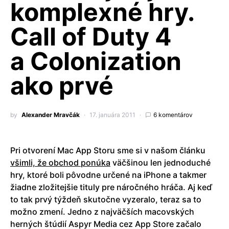
komplexné hry.
Call of Duty 4
a Colonization
ako prvé
by
Alexander Mravčák
17. januára 2011
6 komentárov
Pri otvorení Mac App Storu sme si v našom článku
všimli, že obchod ponúka
väčšinou len jednoduché
hry, ktoré boli pôvodne určené na iPhone a takmer
žiadne zložitejšie tituly pre náročného hráča. Aj keď
to tak prvý týždeň skutočne vyzeralo, teraz sa to
možno zmení. Jedno z najväčších macovských
herných štúdií Aspyr Media cez App Store začalo