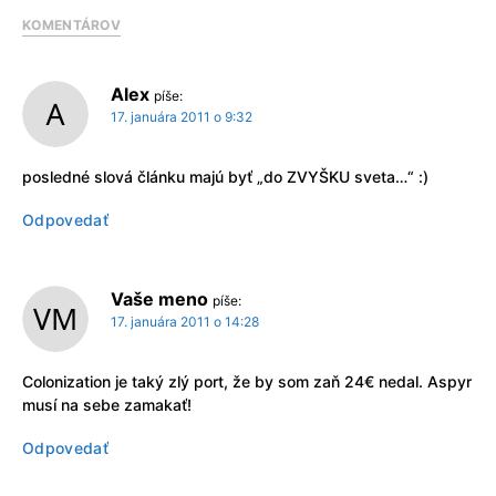
KOMENTÁROV
Alex
píše:
17. januára 2011 o 9:32
posledné slová článku majú byť „do ZVYŠKU sveta…“ :)
Odpovedať
Vaše meno
píše:
17. januára 2011 o 14:28
Colonization je taký zlý port, že by som zaň 24€ nedal. Aspyr
musí na sebe zamakať!
Odpovedať