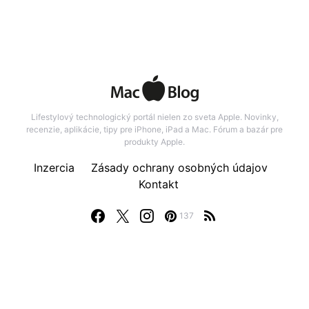
Lifestylový technologický portál nielen zo sveta Apple. Novinky,
recenzie, aplikácie, tipy pre iPhone, iPad a Mac. Fórum a bazár pre
produkty Apple.
Inzercia
Zásady ochrany osobných údajov
Kontakt
137