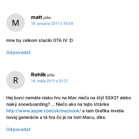
matt
píše:
18. januára 2011 o 19:34
mne by celkom stacilo GTA IV :D
Odpovedať
Rohlik
píše:
14. mája 2011 o 21:21
Hej borci nemáte niaku hru na Mac niečo na štýl SSX3? alebo
niaký snowboarding? … Niečo ako na tejto stránke
http://www.apple.com/sk/macbook/
a tam Grafika invidia
novej generácie a tá hra čo je na tom Macu, diks.
Odpovedať