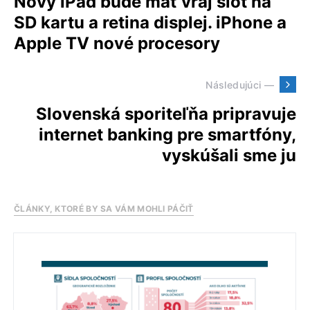
Nový iPad bude mať vraj slot na
SD kartu a retina displej. iPhone a
Apple TV nové procesory
Následujúci —
Slovenská sporiteľňa pripravuje
internet banking pre smartfóny,
vyskúšali sme ju
ČLÁNKY, KTORÉ BY SA VÁM MOHLI PÁČIŤ