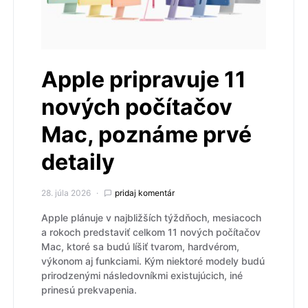
Apple pripravuje 11
nových počítačov
Mac, poznáme prvé
detaily
28. júla 2026
pridaj komentár
Apple plánuje v najbližších týždňoch, mesiacoch
a rokoch predstaviť celkom 11 nových počítačov
Mac, ktoré sa budú líšiť tvarom, hardvérom,
výkonom aj funkciami. Kým niektoré modely budú
prirodzenými následovníkmi existujúcich, iné
prinesú prekvapenia.