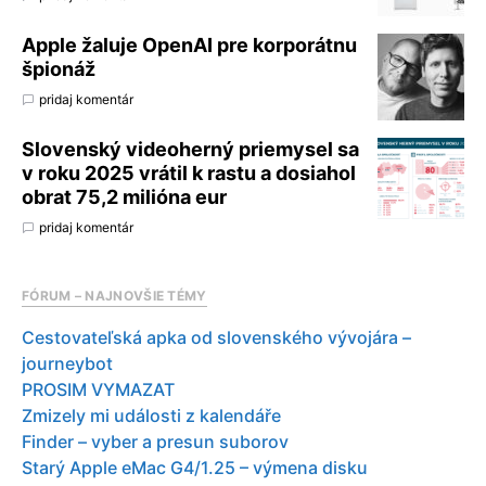
Apple žaluje OpenAI pre korporátnu
špionáž
pridaj komentár
Slovenský videoherný priemysel sa
v roku 2025 vrátil k rastu a dosiahol
obrat 75,2 milióna eur
pridaj komentár
FÓRUM – NAJNOVŠIE TÉMY
Cestovateľská apka od slovenského vývojára –
journeybot
PROSIM VYMAZAT
Zmizely mi události z kalendáře
Finder – vyber a presun suborov
Starý Apple eMac G4/1.25 – výmena disku