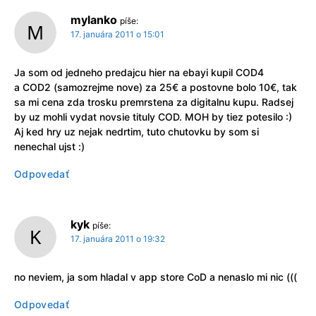
mylanko
píše:
17. januára 2011 o 15:01
Ja som od jedneho predajcu hier na ebayi kupil COD4
a COD2 (samozrejme nove) za 25€ a postovne bolo 10€, tak
sa mi cena zda trosku premrstena za digitalnu kupu. Radsej
by uz mohli vydat novsie tituly COD. MOH by tiez potesilo :)
Aj ked hry uz nejak nedrtim, tuto chutovku by som si
nenechal ujst :)
Odpovedať
kyk
píše:
17. januára 2011 o 19:32
no neviem, ja som hladal v app store CoD a nenaslo mi nic (((
Odpovedať