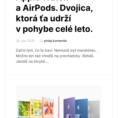
a AirPods. Dvojica,
ktorá ťa udrží
v pohybe celé leto.
28. júla 2026
pridaj komentár
Začni tým, čo ťa baví. Nemusíš byť maratónec.
Možno len rád chodíš na prechádzky. Beháš.
Jazdíš na bicykli.…