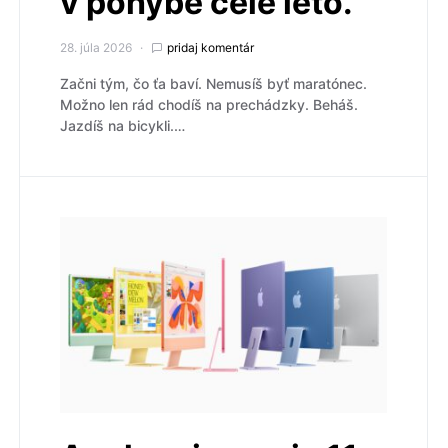
v pohybe celé leto.
28. júla 2026
pridaj komentár
Začni tým, čo ťa baví. Nemusíš byť maratónec.
Možno len rád chodíš na prechádzky. Beháš.
Jazdíš na bicykli.…