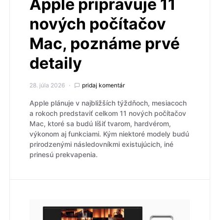
Apple pripravuje 11
nových počítačov
Mac, poznáme prvé
detaily
28. júla 2026
pridaj komentár
Apple plánuje v najbližších týždňoch, mesiacoch
a rokoch predstaviť celkom 11 nových počítačov
Mac, ktoré sa budú líšiť tvarom, hardvérom,
výkonom aj funkciami. Kým niektoré modely budú
prirodzenými následovníkmi existujúcich, iné
prinesú prekvapenia.