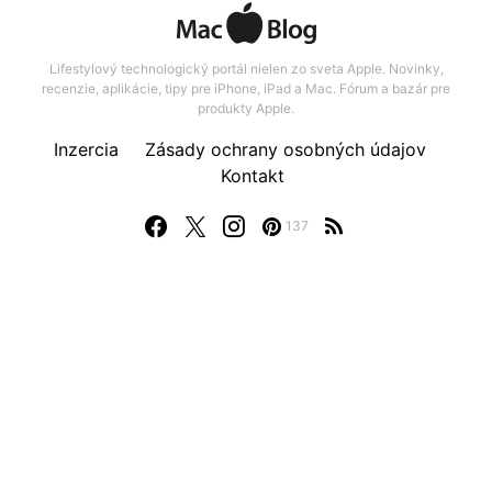
Lifestylový technologický portál nielen zo sveta Apple. Novinky,
recenzie, aplikácie, tipy pre iPhone, iPad a Mac. Fórum a bazár pre
produkty Apple.
Inzercia
Zásady ochrany osobných údajov
Kontakt
137