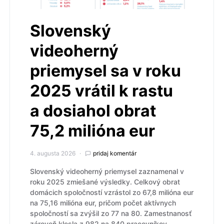
Slovenský
videoherný
priemysel sa v roku
2025 vrátil k rastu
a dosiahol obrat
75,2 milióna eur
4. augusta 2026
pridaj komentár
Slovenský videoherný priemysel zaznamenal v
roku 2025 zmiešané výsledky. Celkový obrat
domácich spoločností vzrástol zo 67,8 milióna eur
na 75,16 milióna eur, pričom počet aktívnych
spoločností sa zvýšil zo 77 na 80. Zamestnanosť
zároveň klesla z 982 na 840 pracovníkov.