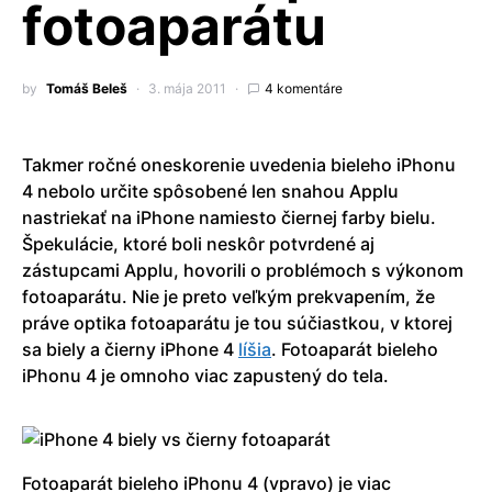
fotoaparátu
by
Tomáš Beleš
3. mája 2011
4 komentáre
Takmer ročné oneskorenie uvedenia bieleho iPhonu
4 nebolo určite spôsobené len snahou Applu
nastriekať na iPhone namiesto čiernej farby bielu.
Špekulácie, ktoré boli neskôr potvrdené aj
zástupcami Applu, hovorili o problémoch s výkonom
fotoaparátu. Nie je preto veľkým prekvapením, že
práve optika fotoaparátu je tou súčiastkou, v ktorej
sa biely a čierny iPhone 4
líšia
. Fotoaparát bieleho
iPhonu 4 je omnoho viac zapustený do tela.
Fotoaparát bieleho iPhonu 4 (vpravo) je viac