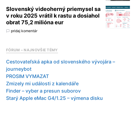
Slovenský videoherný priemysel sa
v roku 2025 vrátil k rastu a dosiahol
obrat 75,2 milióna eur
pridaj komentár
FÓRUM – NAJNOVŠIE TÉMY
Cestovateľská apka od slovenského vývojára –
journeybot
PROSIM VYMAZAT
Zmizely mi události z kalendáře
Finder – vyber a presun suborov
Starý Apple eMac G4/1.25 – výmena disku