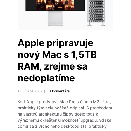
Apple pripravuje
nový Mac s 1,5TB
RAM, zrejme sa
nedoplatíme
13. júla 2026
3 komentáre
Keď Apple predstavil Mac Pro s čipom M2 Ultra,
prakticky tým celý počítač odpísal. S prechodom
na vlastnú architektúru čipov došlo totiž k
výraznému okliešteniu možností upgradu, vďaka
čomu sa z vrcholného desktopu stal prakticky