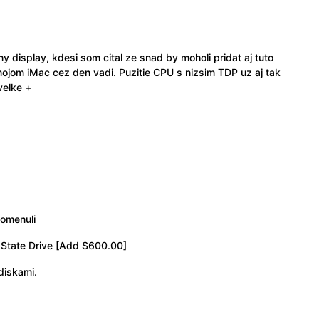
 display, kdesi som cital ze snad by moholi pridat aj tuto
mojom iMac cez den vadi. Puzitie CPU s nizsim TDP uz aj tak
velke +
pomenuli
 State Drive [Add $600.00]
diskami.