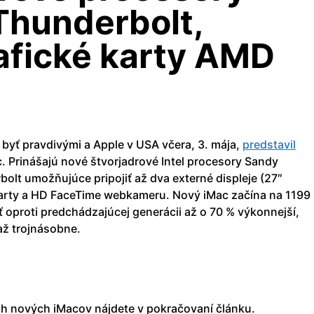
Thunderbolt,
afické karty AMD
byť pravdivými a Apple v USA včera, 3. mája,
predstavil
. Prinášajú nové štvorjadrové Intel procesory Sandy
olt umožňujúce pripojiť až dva externé displeje (27″
 karty a HD FaceTime webkameru. Nový iMac začína na 1199
 oproti predchádzajúcej generácii až o 70 % výkonnejší,
 až trojnásobne.
h nových iMacov nájdete v pokračovaní článku.