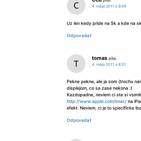
píše:
4. mája 2011 o 8:06
Uz len kedy pride na Sk a kde na sk
Odpovedať
tomas
píše:
4. mája 2011 o 8:31
Pekne pekne, ale ja som (trochu na
displejom, co sa zase nekona :(
Kazdopadne, neviem ci ste si vsiml
http://www.apple.com/imac/
na iPa
efekt. Neviem, ci je to specificke i
Odpovedať