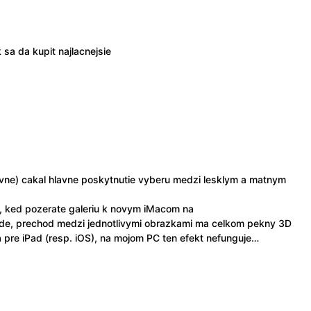
 sa da kupit najlacnejsie
ivne) cakal hlavne poskytnutie vyberu medzi lesklym a matnym
i, ked pozerate galeriu k novym iMacom na
de, prechod medzi jednotlivymi obrazkami ma celkom pekny 3D
ba pre iPad (resp. iOS), na mojom PC ten efekt nefunguje…