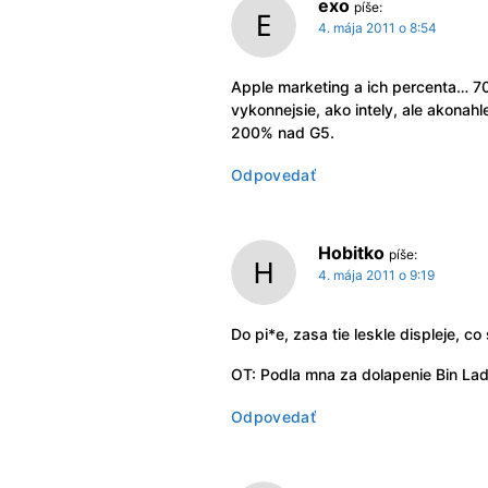
exo
píše:
4. mája 2011 o 8:54
Apple marketing a ich percenta… 70
vykonnejsie, ako intely, ale akonahl
200% nad G5.
Odpovedať
Hobitko
píše:
4. mája 2011 o 9:19
Do pi*e, zasa tie leskle displeje, c
OT: Podla mna za dolapenie Bin Lad
Odpovedať