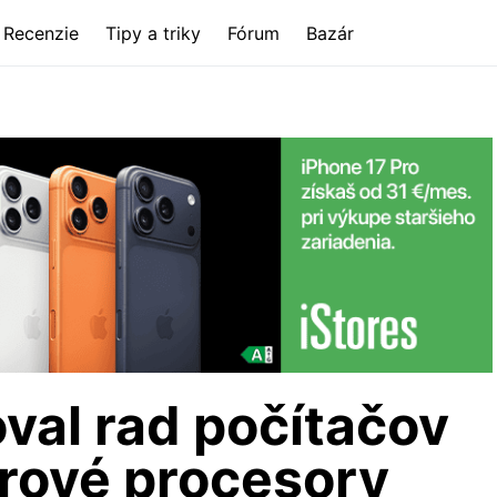
Recenzie
Tipy a triky
Fórum
Bazár
oval rad počítačov
drové procesory