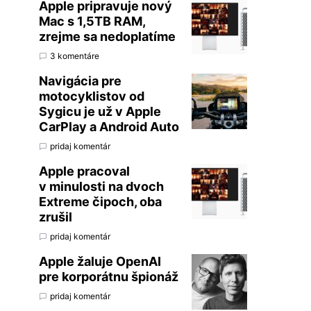
Apple pripravuje nový
Mac s 1,5TB RAM,
zrejme sa nedoplatíme
3 komentáre
Navigácia pre
motocyklistov od
Sygicu je už v Apple
CarPlay a Android Auto
pridaj komentár
Apple pracoval
v minulosti na dvoch
Extreme čipoch, oba
zrušil
pridaj komentár
Apple žaluje OpenAI
pre korporátnu špionáž
pridaj komentár