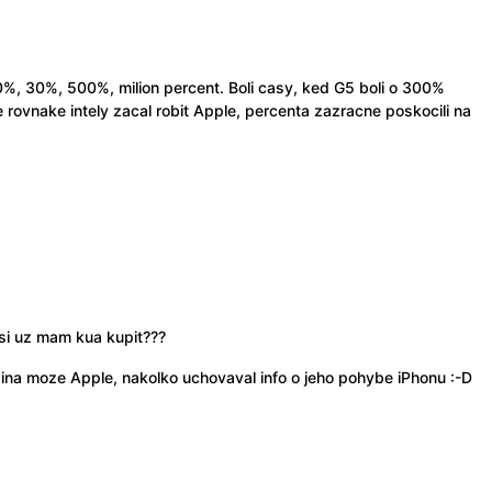
%, 30%, 500%, milion percent. Boli casy, ked G5 boli o 300%
e rovnake intely zacal robit Apple, percenta zazracne poskocili na
o si uz mam kua kupit???
ina moze Apple, nakolko uchovaval info o jeho pohybe iPhonu :-D