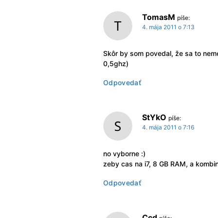
TomasM
píše:
4. mája 2011 o 7:13
Skôr by som povedal, že sa to neme
0,5ghz)
Odpovedať
StYkO
píše:
4. mája 2011 o 7:16
no vyborne :)
zeby cas na i7, 8 GB RAM, a kombi
Odpovedať
Ccd