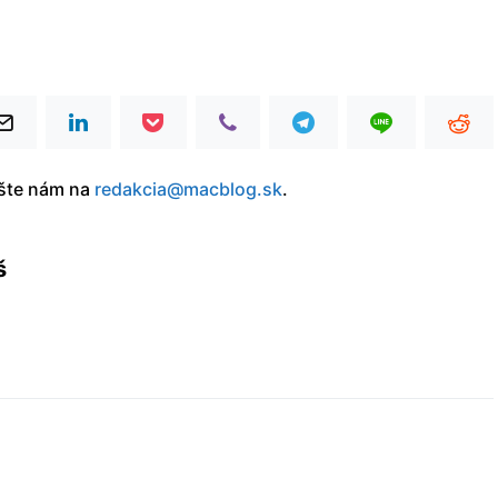
íšte nám na
redakcia@macblog.sk
.
š