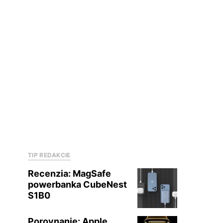
TIP REDAKCIE
Recenzia: MagSafe
powerbanka CubeNest
S1B0
Porovnanie: Apple