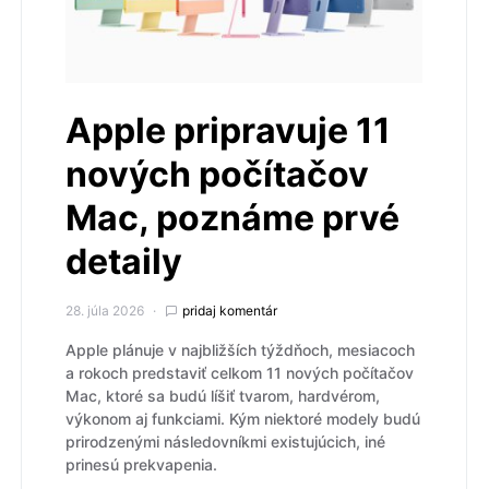
Apple pripravuje 11
nových počítačov
Mac, poznáme prvé
detaily
28. júla 2026
pridaj komentár
Apple plánuje v najbližších týždňoch, mesiacoch
a rokoch predstaviť celkom 11 nových počítačov
Mac, ktoré sa budú líšiť tvarom, hardvérom,
výkonom aj funkciami. Kým niektoré modely budú
prirodzenými následovníkmi existujúcich, iné
prinesú prekvapenia.