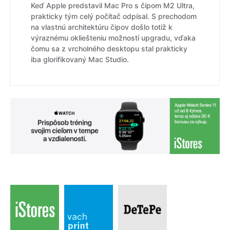
Keď Apple predstavil Mac Pro s čipom M2 Ultra,
prakticky tým celý počítač odpísal. S prechodom
na vlastnú architektúru čipov došlo totiž k
výraznému okliešteniu možností upgradu, vďaka
čomu sa z vrcholného desktopu stal prakticky
iba glorifikovaný Mac Studio.