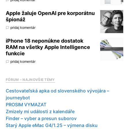
Apple žaluje OpenAI pre korporátnu
špionáž
pridaj komentár
iPhone 18 neponúkne dostatok
RAM na všetky Apple Intelligence
funkcie
pridaj komentár
FÓRUM – NAJNOVŠIE TÉMY
Cestovateľská apka od slovenského vývojára –
journeybot
PROSIM VYMAZAT
Zmizely mi události z kalendáře
Finder – vyber a presun suborov
Starý Apple eMac G4/1.25 – výmena disku