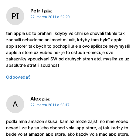
Petr I
píše:
22. marca 2011 o 22:20
ten apple uz to prehani ,kdyby vsichni se chovali takhle tak
zachvili nebudeme ani moct mluvit, kdyby tam bylo“ apple
app store“ tak bych to pochopil ,ale slovo aplikace nevymyslil
apple a store uz vubec ne- je to ostuda -omezuje sve
zakazniky vpouzivani SW od druhych stran atd. myslim ze uz
absolutne stratili soudnost
Odpovedať
Alex
píše:
22. marca 2011 o 23:17
podla mna amazon skusa, kam az moze zajst. no mne vobec
nevadi, ze by sa jeho obchod volal app store, aj tak kadzy to
bude volat amazon app store, ako kazdy vola mac app store.