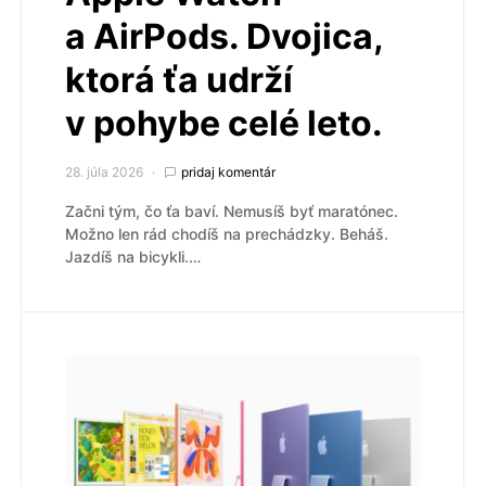
a AirPods. Dvojica,
ktorá ťa udrží
v pohybe celé leto.
28. júla 2026
pridaj komentár
Začni tým, čo ťa baví. Nemusíš byť maratónec.
Možno len rád chodíš na prechádzky. Beháš.
Jazdíš na bicykli.…