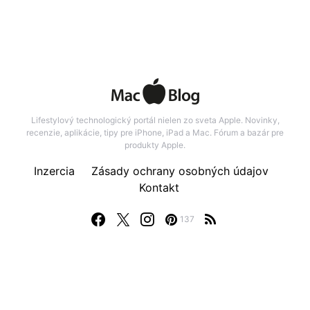
Lifestylový technologický portál nielen zo sveta Apple. Novinky,
recenzie, aplikácie, tipy pre iPhone, iPad a Mac. Fórum a bazár pre
produkty Apple.
Inzercia
Zásady ochrany osobných údajov
Kontakt
137