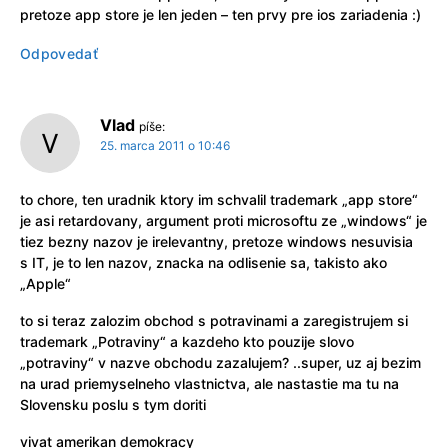
pretoze app store je len jeden – ten prvy pre ios zariadenia :)
Odpovedať
Vlad
píše:
25. marca 2011 o 10:46
to chore, ten uradnik ktory im schvalil trademark „app store“
je asi retardovany, argument proti microsoftu ze „windows“ je
tiez bezny nazov je irelevantny, pretoze windows nesuvisia
s IT, je to len nazov, znacka na odlisenie sa, takisto ako
„Apple“
to si teraz zalozim obchod s potravinami a zaregistrujem si
trademark „Potraviny“ a kazdeho kto pouzije slovo
„potraviny“ v nazve obchodu zazalujem? ..super, uz aj bezim
na urad priemyselneho vlastnictva, ale nastastie ma tu na
Slovensku poslu s tym doriti
vivat amerikan demokracy