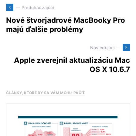
— Predchádzajúci
Nové štvorjadrové MacBooky Pro
majú ďalšie problémy
Následujúci —
Apple zverejnil aktualizáciu Mac
OS X 10.6.7
ČLÁNKY, KTORÉ BY SA VÁM MOHLI PÁČIŤ