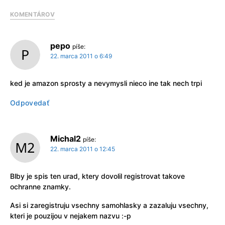
KOMENTÁROV
pepo
píše:
22. marca 2011 o 6:49
ked je amazon sprosty a nevymysli nieco ine tak nech trpi
Odpovedať
Michal2
píše:
22. marca 2011 o 12:45
Blby je spis ten urad, ktery dovolil registrovat takove
ochranne znamky.
Asi si zaregistruju vsechny samohlasky a zazaluju vsechny,
kteri je pouzijou v nejakem nazvu :-p