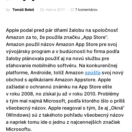
by
Tomáš Beleš
22. marca 2011
7 komentárov
Apple podal pred pár dňami žalobu na spoločnosť
Amazon za to, že použila značku „App Store“.
Amazon použil názov Amazon App Store pre svoj
vývojársky program a v budúcnosti ho firma podľa
žaloby plánovala použiť aj na novú službu pre
sťahovanie mobilného softvéru. Na konkurenčnej
platforme, Androide, totiž Amazon
spúšťa
svoj nový
obchod s aplikáciami Amazon Appstore. Apple
zažiadal o ochrannú známku na App Store ešte
v roku 2008, no získal ju až v roku 2010. Problémy
s tým mal najmä Microsoft, podľa ktorého išlo o príliš
všeobecný názov. Apple reagoval s tým, že aj „Okná“
(Windows) sú z takéhoto pohľadu všeobecný názov
a napriek tomu ide o jednu z najcennejších značiek
Microsoftu.