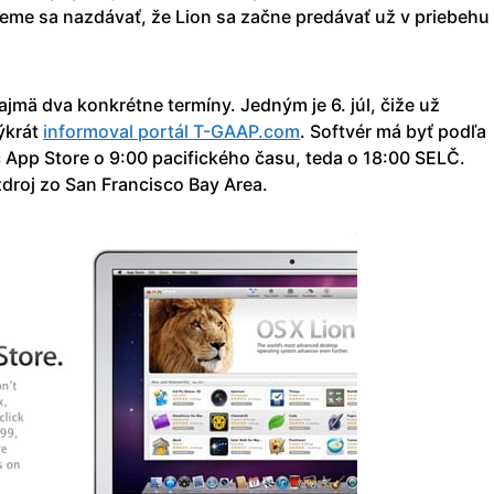
žeme sa nazdávať, že Lion sa začne predávať už v priebehu
mä dva konkrétne termíny. Jedným je 6. júl, čiže už
výkrát
informoval portál T-GAAP.com
. Softvér má byť podľa
 App Store o 9:00 pacifického času, teda o 18:00 SELČ.
droj zo San Francisco Bay Area.