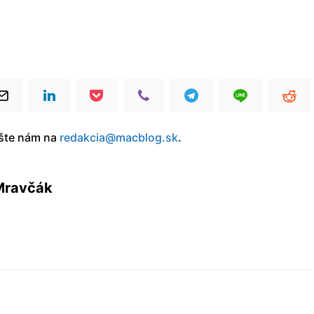
íšte nám na
redakcia@macblog.sk
.
Mravčák