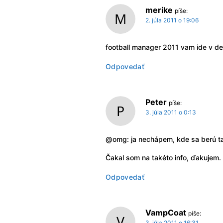
merike
píše:
2. júla 2011 o 19:06
football manager 2011 vam ide v de
Odpovedať
Peter
píše:
3. júla 2011 o 0:13
@omg: ja nechápem, kde sa berú tak
Čakal som na takéto info, ďakujem.
Odpovedať
VampCoat
píše:
3. júla 2011 o 16:31