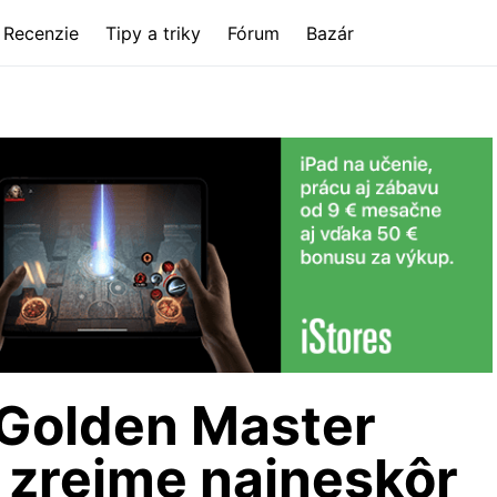
Recenzie
Tipy a triky
Fórum
Bazár
 Golden Master
i zrejme najneskôr