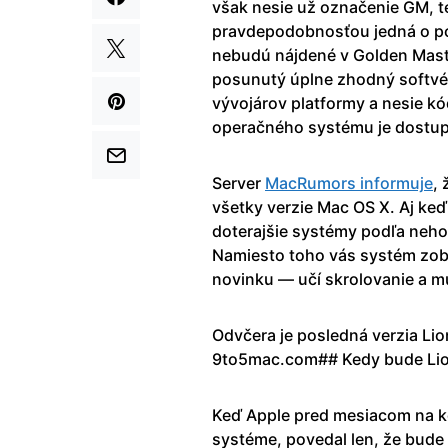
však nesie už označenie GM, t
pravdepodobnosťou jedná o po
nebudú nájdené v Golden Mast
posunutý úplne zhodný softvér
vývojárov platformy a nesie kó
operačného systému je dostupný
Server
MacRumors informuje
,
všetky verzie Mac OS X. Aj keď
doterajšie systémy podľa neho 
Namiesto toho vás systém zobe
novinku — učí skrolovanie a mu
Odvčera je posledná verzia Li
9to5mac.com## Kedy bude Li
Keď Apple pred mesiacom na 
systéme, povedal len, že bude