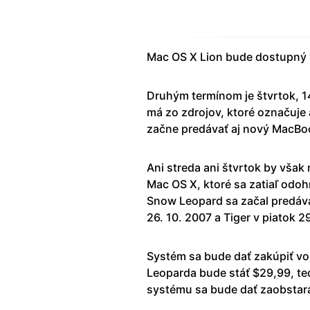
Mac OS X Lion bude dostupný 
Druhým termínom je štvrtok, 14
má zo zdrojov, ktoré označuje
začne predávať aj nový MacBo
Ani streda ani štvrtok by však
Mac OS X, ktoré sa zatiaľ odoh
Snow Leopard sa začal predáva
26. 10. 2007 a Tiger v piatok 2
Systém sa bude dať zakúpiť vo
Leoparda bude stáť $29,99, ted
systému sa bude dať zaobstara