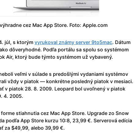
výhradne cez Mac App Store. Foto: Apple.com
. júl, s ktorým
vyrukoval známy server 9to5mac
. Dátum
 ako dôveryhodné. Podľa portálu sa spolu so systémom
ok Air, ktorý bude týmto systémom už vybavený.
 neboli veľmi v súlade s predošlými vydaniami systémov
rali vždy v piatok — konkrétne posledný piatok v mesiaci.
ť v piatok 28. 8. 2009. Leopard bol uvoľnený v piatok
9. 4. 2005.
 forme stiahnutia cez Mac App Store. Upgrade zo Snow
a podľa App Store kurzu 10:8, 23,99 €. Serverová edícia
ť za $49,99, alebo 39,99 €.