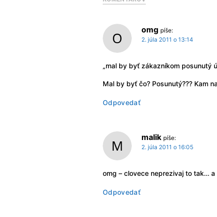
omg
píše:
2. júla 2011 o 13:14
„mal by byť zákazníkom posunutý ú
Mal by byť čo? Posunutý??? Kam na 
Odpovedať
malik
píše:
2. júla 2011 o 16:05
omg – clovece neprezivaj to tak… a 
Odpovedať