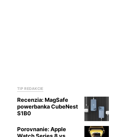
TIP REDAKCIE
Recenzia: MagSafe
powerbanka CubeNest
S1B0
Porovnanie: Apple
Watch Series 8 vs.