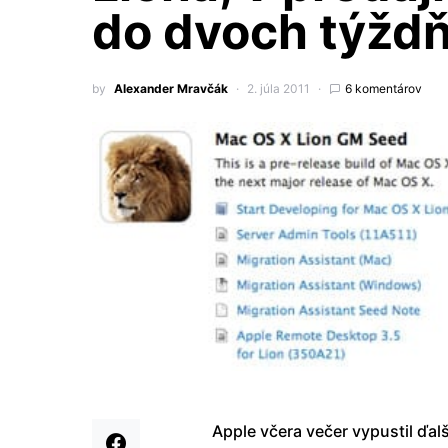
do dvoch týžd
by
Alexander Mravčák
2. júla 2011
6 komentárov
Apple včera večer vypustil ďal