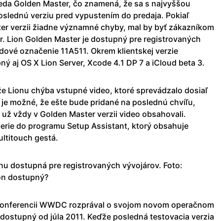
eda Golden Master, čo znamená, že sa s najvyššou
slednú verziu pred vypustením do predaja. Pokiaľ
er verzii žiadne významné chyby, mal by byť zákazníkom
. Lion Golden Master je dostupný pre registrovaných
dové označenie 11A511. Okrem klientskej verzie
 aj OS X Lion Server, Xcode 4.1 DP 7 a iCloud beta 3.
 že Lionu chýba vstupné video, ktoré sprevádzalo dosiaľ
 je možné, že ešte bude pridané na poslednú chvíľu,
už vždy v Golden Master verzii video obsahovali.
rie do programu Setup Assistant, ktorý obsahuje
ltitouch gestá.
onu dostupná pre registrovaných vývojárov. Foto:
on dostupný?
konferencii WWDC rozprával o svojom novom operačnom
 dostupný od júla 2011. Keďže posledná testovacia verzia