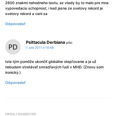
2600 znakmi nahodneho textu, az vtedy by to malo pre mna
vypovedaciu schopnost, i ked jasne ze svetovy rekord je
svetovy rekord a ceni sa
Odpovedať
Psittacula Derbiana
píše:
7. júla 2011 o 14:48
Iste tým pomôže ukončiť globálne otepľovanie a ja už
nebudem stretávať smradľavých ľudí v MHD. (Znovu som
ironický.)
Odpovedať
PRIDAJ KOMENTÁR