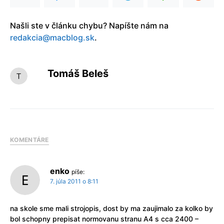
Našli ste v článku chybu? Napíšte nám na
redakcia@macblog.sk
.
Tomáš Beleš
KOMENTÁRE
enko
píše:
7. júla 2011 o 8:11
na skole sme mali strojopis, dost by ma zaujimalo za kolko by
bol schopny prepisat normovanu stranu A4 s cca 2400 –