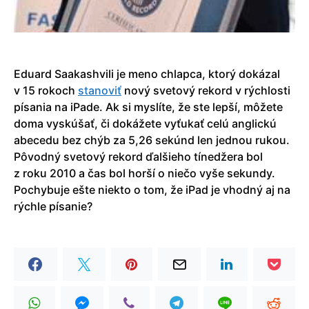
Eduard Saakashvili je meno chlapca, ktorý dokázal
v 15 rokoch
stanoviť
nový svetový rekord v rýchlosti
písania na iPade. Ak si myslíte, že ste lepší, môžete
doma vyskúšať, či dokážete vyťukať celú anglickú
abecedu bez chýb za 5,26 sekúnd len jednou rukou.
Pôvodný svetový rekord ďalšieho tínedžera bol
z roku 2010 a čas bol horší o niečo vyše sekundy.
Pochybuje ešte niekto o tom, že iPad je vhodný aj na
rýchle písanie?