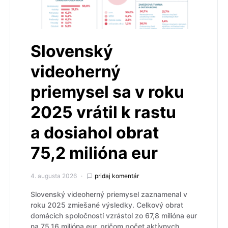
Slovenský
videoherný
priemysel sa v roku
2025 vrátil k rastu
a dosiahol obrat
75,2 milióna eur
4. augusta 2026
pridaj komentár
Slovenský videoherný priemysel zaznamenal v
roku 2025 zmiešané výsledky. Celkový obrat
domácich spoločností vzrástol zo 67,8 milióna eur
na 75,16 milióna eur, pričom počet aktívnych