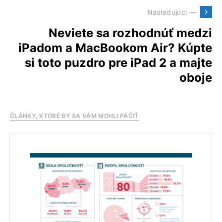
Následujúci —
Neviete sa rozhodnúť medzi
iPadom a MacBookom Air? Kúpte
si toto puzdro pre iPad 2 a majte
oboje
ČLÁNKY, KTORÉ BY SA VÁM MOHLI PÁČIŤ