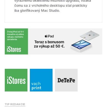
výraznému okliešteniu možností upgradu, vďaka
čomu sa z vrcholného desktopu stal prakticky
iba glorifikovaný Mac Studio.
TIP REDAKCIE