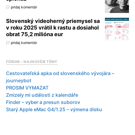
pridaj komentár
Slovenský videoherný priemysel sa
v roku 2025 vrátil k rastu a dosiahol
obrat 75,2 milióna eur
pridaj komentár
FÓRUM – NAJNOVŠIE TÉMY
Cestovateľská apka od slovenského vývojára –
journeybot
PROSIM VYMAZAT
Zmizely mi události z kalendáře
Finder – vyber a presun suborov
Starý Apple eMac G4/1.25 – výmena disku