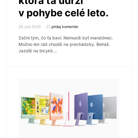
ktorá ťa udrží
v pohybe celé leto.
28. júla 2026
pridaj komentár
Začni tým, čo ťa baví. Nemusíš byť maratónec.
Možno len rád chodíš na prechádzky. Beháš.
Jazdíš na bicykli.…