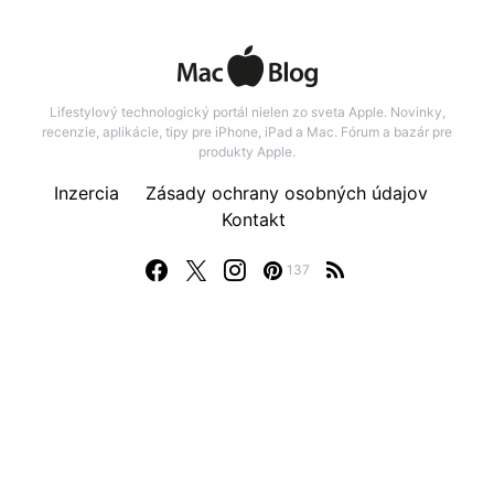
Lifestylový technologický portál nielen zo sveta Apple. Novinky,
recenzie, aplikácie, tipy pre iPhone, iPad a Mac. Fórum a bazár pre
produkty Apple.
Inzercia
Zásady ochrany osobných údajov
Kontakt
137