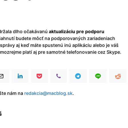
ržala dlho očakávanú
aktualizáciu pre podporu
 stiahnutí budete môcť na podporovaných zariadeniach
 správy aj keď máte spustenú inú aplikáciu alebo je váš
amozrejme platí aj pre samotné telefonovanie cez Skype.
íšte nám na
redakcia@macblog.sk
.
š