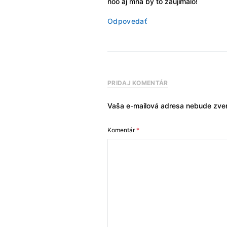
noo aj mna by to zaujimalo!
Odpovedať
PRIDAJ KOMENTÁR
Vaša e-mailová adresa nebude zver
Komentár
*