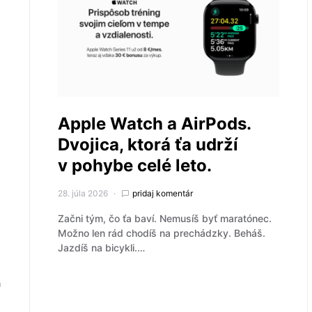
Apple Watch a AirPods.
Dvojica, ktorá ťa udrží
v pohybe celé leto.
28. júla 2026
pridaj komentár
Začni tým, čo ťa baví. Nemusíš byť maratónec.
Možno len rád chodíš na prechádzky. Beháš.
Jazdíš na bicykli.…
h