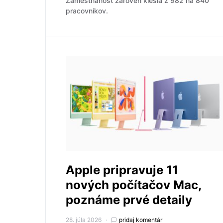
Zamestnanosť zároveň klesla z 982 na 840
pracovníkov.
Apple pripravuje 11
nových počítačov Mac,
poznáme prvé detaily
28. júla 2026
pridaj komentár