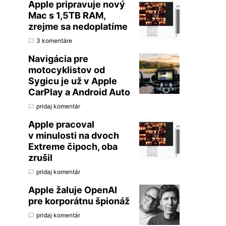
Apple pripravuje nový
Mac s 1,5TB RAM,
zrejme sa nedoplatíme
3 komentáre
Navigácia pre
motocyklistov od
Sygicu je už v Apple
CarPlay a Android Auto
pridaj komentár
Apple pracoval
v minulosti na dvoch
Extreme čipoch, oba
zrušil
pridaj komentár
Apple žaluje OpenAI
pre korporátnu špionáž
pridaj komentár