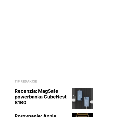
TIP REDAKCIE
Recenzia: MagSafe
powerbanka CubeNest
S1B0
Porovnanie: Apple