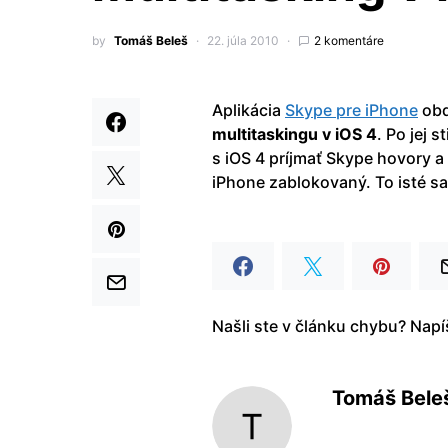
by
Tomáš Beleš
22. júla 2010
2 komentáre
Aplikácia
Skype pre iPhone
obd
multitaskingu v iOS 4
. Po jej
s iOS 4 príjmať Skype hovory a
iPhone zablokovaný. To isté s
Našli ste v článku chybu? Nap
Tomáš Bele