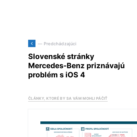
— Predchádzajúci
Slovenské stránky
Mercedes-Benz priznávajú
problém s iOS 4
ČLÁNKY, KTORÉ BY SA VÁM MOHLI PÁČIŤ