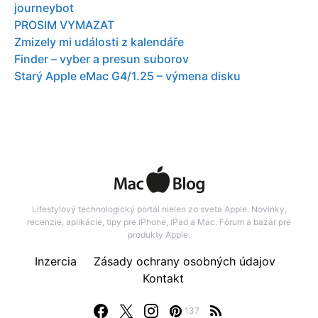
journeybot
PROSIM VYMAZAT
Zmizely mi události z kalendáře
Finder – vyber a presun suborov
Starý Apple eMac G4/1.25 – výmena disku
Lifestylový technologický portál nielen zo sveta Apple. Novinky,
recenzie, aplikácie, tipy pre iPhone, iPad a Mac. Fórum a bazár pre
produkty Apple.
Inzercia
Zásady ochrany osobných údajov
Kontakt
137