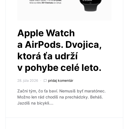
Apple Watch
a AirPods. Dvojica,
ktorá ťa udrží
v pohybe celé leto.
28. júla 2026
pridaj komentár
Začni tým, čo ťa baví. Nemusíš byť maratónec.
Možno len rád chodíš na prechádzky. Beháš.
Jazdíš na bicykli.…