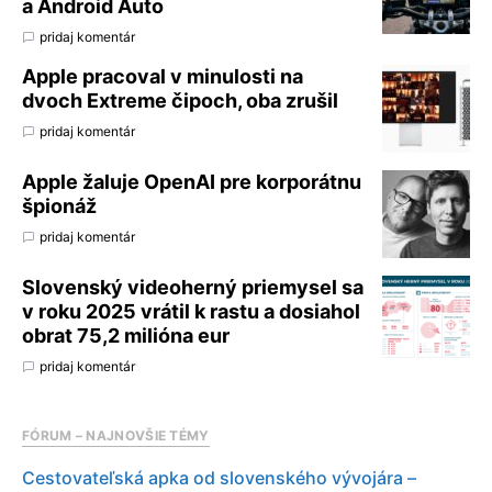
a Android Auto
pridaj komentár
Apple pracoval v minulosti na
dvoch Extreme čipoch, oba zrušil
pridaj komentár
Apple žaluje OpenAI pre korporátnu
špionáž
pridaj komentár
Slovenský videoherný priemysel sa
v roku 2025 vrátil k rastu a dosiahol
obrat 75,2 milióna eur
pridaj komentár
FÓRUM – NAJNOVŠIE TÉMY
Cestovateľská apka od slovenského vývojára –