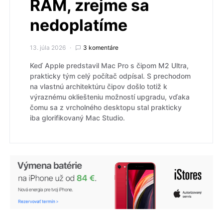
RAM, zrejme sa
nedoplatíme
13. júla 2026
3 komentáre
Keď Apple predstavil Mac Pro s čipom M2 Ultra,
prakticky tým celý počítač odpísal. S prechodom
na vlastnú architektúru čipov došlo totiž k
výraznému okliešteniu možností upgradu, vďaka
čomu sa z vrcholného desktopu stal prakticky
iba glorifikovaný Mac Studio.