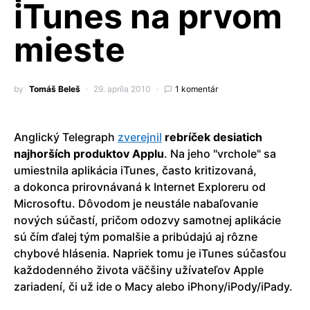
iTunes na prvom
mieste
by
Tomáš Beleš
29. apríla 2010
1 komentár
Anglický Telegraph
zverejnil
rebríček desiatich
najhorších produktov Applu
. Na jeho
vrchole
sa
umiestnila aplikácia iTunes, často kritizovaná,
a dokonca prirovnávaná k Internet Exploreru od
Microsoftu. Dôvodom je neustále nabaľovanie
nových súčastí, pričom odozvy samotnej aplikácie
sú čím ďalej tým pomalšie a pribúdajú aj rôzne
chybové hlásenia. Napriek tomu je iTunes súčasťou
každodenného života väčšiny užívateľov Apple
zariadení, či už ide o Macy alebo iPhony/iPody/iPady.