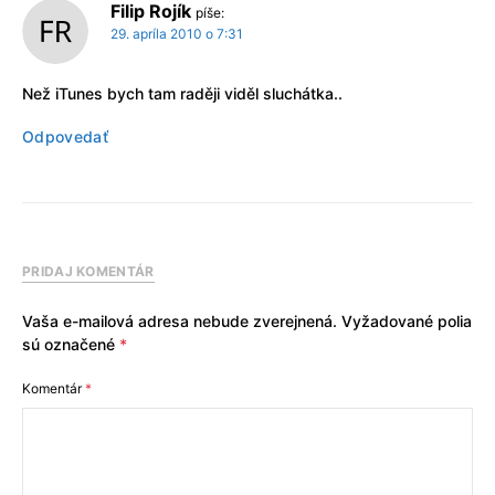
Filip Rojík
píše:
29. apríla 2010 o 7:31
Než iTunes bych tam raději viděl sluchátka..
Odpovedať
PRIDAJ KOMENTÁR
Vaša e-mailová adresa nebude zverejnená.
Vyžadované polia
sú označené
*
Komentár
*