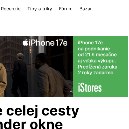
Recenzie
Tipy a triky
Fórum
Bazár
 celej cesty
inder okne