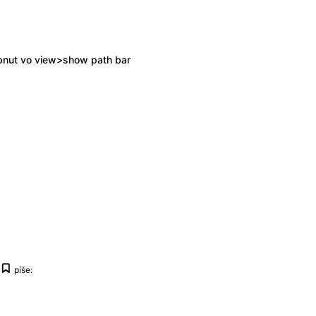
apnut vo view>show path bar
píše: