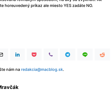
áte horeuvedený príkaz ale miesto YES zadáte NO.
íšte nám na
redakcia@macblog.sk
.
Mravčák