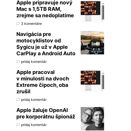
Apple pripravuje nový
Mac s 1,5TB RAM,
zrejme sa nedoplatíme
3 komentáre
Navigácia pre
motocyklistov od
Sygicu je už v Apple
CarPlay a Android Auto
pridaj komentár
Apple pracoval
v minulosti na dvoch
Extreme čipoch, oba
zrušil
pridaj komentár
Apple žaluje OpenAI
pre korporátnu špionáž
pridaj komentár