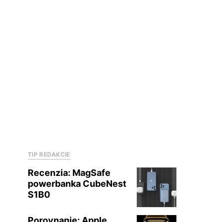
TIP REDAKCIE
Recenzia: MagSafe
powerbanka CubeNest
S1B0
Porovnanie: Apple