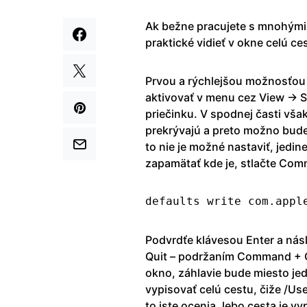
Ak bežne pracujete s mnohými o
praktické vidieť v okne celú ces
Prvou a rýchlejšou možnosťou 
aktivovať v menu cez View → S
priečinku. V spodnej časti však
prekrývajú a preto možno bude
to nie je možné nastaviť, jedin
zapamätať kde je, stlačte Comm
defaults write com.appl
Podvrdťe klávesou Enter a nás
Quit – podržaním Command + O
okno, záhlavie bude miesto j
vypisovať celú cestu, čiže /U
to iste ocenia, lebo cesta je