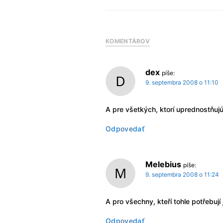
KOMENTÁROV
dex
píše:
9. septembra 2008 o 11:10
A pre všetkých, ktorí uprednostňuj
Odpovedať
Melebius
píše:
9. septembra 2008 o 11:24
A pro všechny, kteří tohle potřebují
Odpovedať