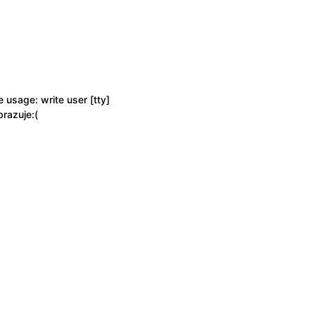
 usage: write user [tty]
brazuje:(