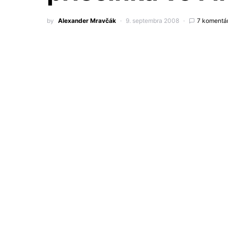
by
Alexander Mravčák
9. septembra 2008
7 komentá