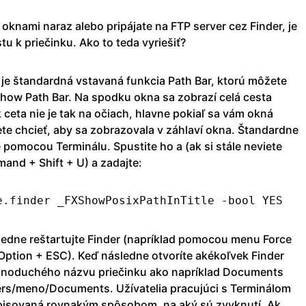
knami naraz alebo pripájate na FTP server cez Finder, je
tu k priečinku. Ako to teda vyriešiť?
je štandardná vstavaná funkcia Path Bar, ktorú môžete
how Path Bar. Na spodku okna sa zobrazí celá cesta
 ceta nie je tak na očiach, hlavne pokiaľ sa vám okná
te chcieť, aby sa zobrazovala v záhlaví okna. Štandardne
e pomocou Terminálu. Spustite ho a (ak si stále neviete
and + Shift + U) a zadajte:
e.finder _FXShowPosixPathInTitle -bool YES
ledne reštartujte Finder (napríklad pomocou menu Force
ption + ESC). Keď následne otvoríte akékoľvek Finder
ednoduchého názvu priečinku ako napríklad Documents
sers/meno/Do­cuments. Užívatelia pracujúci s Terminálom
 vypisovaná rovnakým spôsobom, na aký sú zvyknutí. Ak