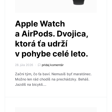
Apple Watch
a AirPods. Dvojica,
ktorá ťa udrží
v pohybe celé leto.
28. júla 2026
pridaj komentár
Začni tým, čo ťa baví. Nemusíš byť maratónec.
Možno len rád chodíš na prechádzky. Beháš.
Jazdíš na bicykli.…