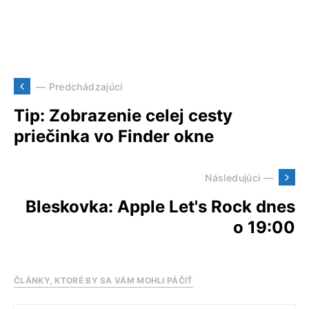
— Predchádzajúci
Tip: Zobrazenie celej cesty
priečinka vo Finder okne
Následujúci —
Bleskovka: Apple Let's Rock dnes
o 19:00
ČLÁNKY, KTORÉ BY SA VÁM MOHLI PÁČIŤ