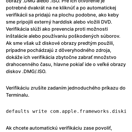
obrazy .DMG alebo .ISO. Pre ich otvorenie je
potrebné dvakrát na ne kliknúť a po automatickej
verifikácii sa pridajú na plochu podobne, ako keby
sme pripojili externý harddisk alebo vložili DVD.
Verifikácia slúži ako prevencia proti možnosti
inštalácie alebo používaniu poškodených súborov.
Ak sme však už diskové obrazy predtým použili,
prípadne pochádzajú z dôveryhodného zdroja,
dokáže ich verifikácia zbytočne zabrať množstvo
drahocenného času, hlavne pokiaľ ide o veľké obrazy
diskov .DMG/.ISO.
Verifikáciu zrušíte zadaním jednoduchého príkazu do
Terminalu.
defaults write com.apple.frameworks.diskim
Ak chcete automatickú verifikáciu zase povoliť,