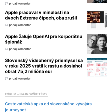
pridaj komentár
Apple pracoval v minulosti na
dvoch Extreme čipoch, oba zrušil
pridaj komentár
Apple žaluje OpenAI pre korporátnu
špionáž
pridaj komentár
Slovenský videoherný priemysel sa
v roku 2025 vrátil k rastu a dosiahol
obrat 75,2 milióna eur
pridaj komentár
FÓRUM – NAJNOVŠIE TÉMY
Cestovateľská apka od slovenského vývojára –
journeybot