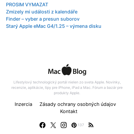
PROSIM VYMAZAT
Zmizely mi události z kalendáře
Finder – vyber a presun suborov
Starý Apple eMac G4/1.25 – výmena disku
Lifestylový technologický portál nielen zo sveta Apple. Novinky,
recenzie, aplikácie, tipy pre iPhone, iPad a Mac. Fórum a bazár pre
produkty Apple.
Inzercia
Zásady ochrany osobných údajov
Kontakt
137