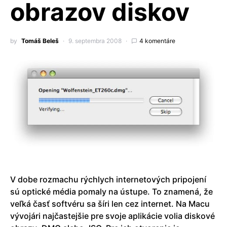
obrazov diskov
by
Tomáš Beleš
9. septembra 2008
4 komentáre
V dobe rozmachu rýchlych internetových pripojení
sú optické média pomaly na ústupe. To znamená, že
veľká časť softvéru sa šíri len cez internet. Na Macu
vývojári najčastejšie pre svoje aplikácie volia diskové