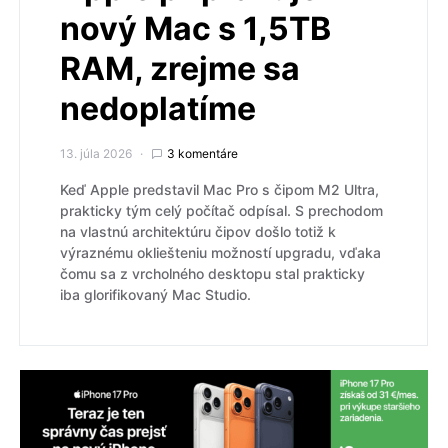
nový Mac s 1,5TB
RAM, zrejme sa
nedoplatíme
13. júla 2026
3 komentáre
Keď Apple predstavil Mac Pro s čipom M2 Ultra,
prakticky tým celý počítač odpísal. S prechodom
na vlastnú architektúru čipov došlo totiž k
výraznému okliešteniu možností upgradu, vďaka
čomu sa z vrcholného desktopu stal prakticky
iba glorifikovaný Mac Studio.