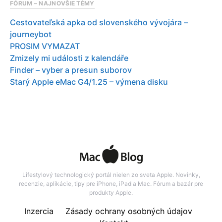
FÓRUM – NAJNOVŠIE TÉMY
Cestovateľská apka od slovenského vývojára –
journeybot
PROSIM VYMAZAT
Zmizely mi události z kalendáře
Finder – vyber a presun suborov
Starý Apple eMac G4/1.25 – výmena disku
Lifestylový technologický portál nielen zo sveta Apple. Novinky,
recenzie, aplikácie, tipy pre iPhone, iPad a Mac. Fórum a bazár pre
produkty Apple.
Inzercia
Zásady ochrany osobných údajov