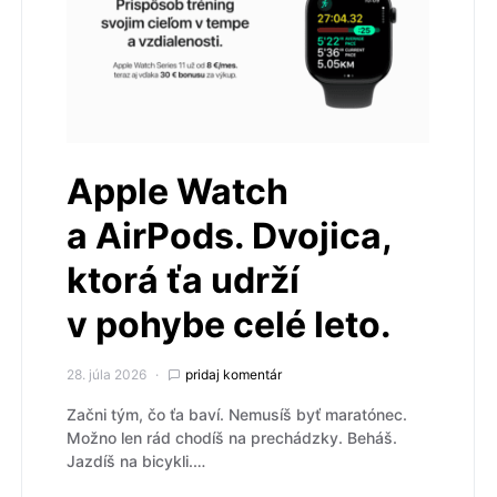
Apple Watch
a AirPods. Dvojica,
ktorá ťa udrží
v pohybe celé leto.
28. júla 2026
pridaj komentár
Začni tým, čo ťa baví. Nemusíš byť maratónec.
Možno len rád chodíš na prechádzky. Beháš.
Jazdíš na bicykli.…