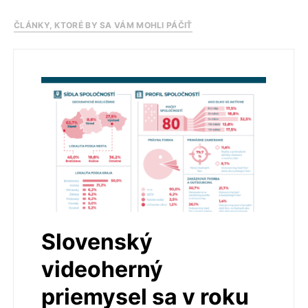
ČLÁNKY, KTORÉ BY SA VÁM MOHLI PÁČIŤ
Slovenský
videoherný
priemysel sa v roku