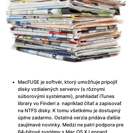
MacFUSE je softvér, ktorý umožňuje pripojiť
disky vzdialených serverov (s rôznymi
súborovými systémami), prehliadať iTunes
library vo Finderi a napríklad čítať a zapisovať
na NTFS disky. K tomu všetkému je dostupný
úplne zadarmo. Ostatná verzia pridáva ďalšie
zaujímavé novinky. Medzi ne patrí podpora pre
64-bitové systémy s Mac OS X Leopard,