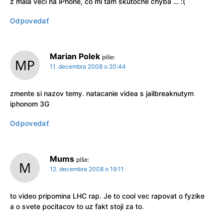
z mála vecí na iPhone, čo mi tam skutočne chýba … :(
Odpovedať
Marian Polek
píše:
11. decembra 2008 o 20:44
zmente si nazov temy. natacanie videa s jailbreaknutym
iphonom 3G
Odpovedať
Mums
píše:
12. decembra 2008 o 19:11
to video pripomina LHC rap. Je to cool vec rapovat o fyzike
a o svete pocitacov to uz fakt stoji za to.