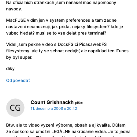
Na oficialnich strankach jsem nenasel moc napomocny
navody.
MacFUSE vidim jen v system preferences a tam zadne
nastaveni neumoznuji, jak pridat nejaky filesystem? kde je
vubec hledat? musi se to vse delat pres terminal?
Videl jsem pekne video s DocsFS ci PicasawebFS
filesystemy, ale ty se sehnat nedaji:( ale napriklad ten iTunes
by byl super.
diky
Odpovedať
Count Grishnackh
píše:
11. decembra 2008 o 20:42
Btw. ale to video vyzerá výborne, obsah a aj kvalita. Dúfam,
že čoskoro sa umožní LEGÁLNE nakrúcanie videa. Je to jedna