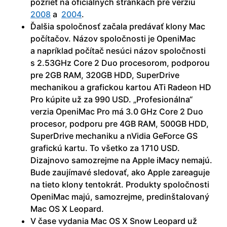
pozrieť na oficiálnych stránkach pre verziu
2008
a
2004
.
Ďalšia spoločnosť začala predávať klony Mac
počítačov. Názov spoločnosti je OpeniMac
a napríklad počítač nesúci názov spoločnosti
s 2.53GHz Core 2 Duo procesorom, podporou
pre 2GB RAM, 320GB HDD, SuperDrive
mechanikou a grafickou kartou ATi Radeon HD
Pro kúpite už za 990 USD. „Profesionálna“
verzia OpeniMac Pro má 3.0 GHz Core 2 Duo
procesor, podporu pre 4GB RAM, 500GB HDD,
SuperDrive mechaniku a nVidia GeForce GS
grafickú kartu. To všetko za 1710 USD.
Dizajnovo samozrejme na Apple iMacy nemajú.
Bude zaujímavé sledovať, ako Apple zareaguje
na tieto klony tentokrát. Produkty spoločnosti
OpeniMac majú, samozrejme, predinštalovaný
Mac OS X Leopard.
V čase vydania Mac OS X Snow Leopard už