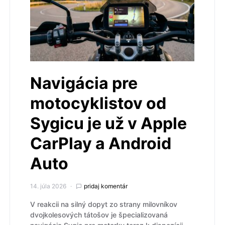
Navigácia pre
motocyklistov od
Sygicu je už v Apple
CarPlay a Android
Auto
14. júla 2026
pridaj komentár
V reakcii na silný dopyt zo strany milovníkov
dvojkolesových tátošov je špecializovaná