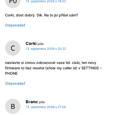
13. septembra 2008 o 18:33
Corki, dost dobrý. Dík. Na to jsi přišel sám?
Odpovedať
Corki
píše:
13. septembra 2008 o 20:22
nastavte si znovu zobrazovat vase tel. cislo, ten novy
firmware to tiez resetol (show my caller id) v SETTINGS –
PHONE
Odpovedať
Brano
píše:
13. septembra 2008 o 21:06