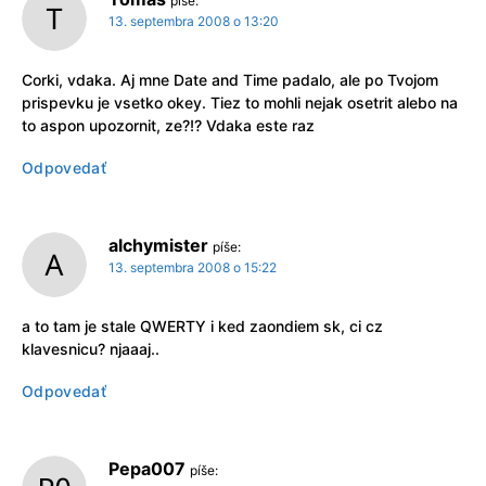
píše:
13. septembra 2008 o 13:20
Corki, vdaka. Aj mne Date and Time padalo, ale po Tvojom
prispevku je vsetko okey. Tiez to mohli nejak osetrit alebo na
to aspon upozornit, ze?!? Vdaka este raz
Odpovedať
alchymister
píše:
13. septembra 2008 o 15:22
a to tam je stale QWERTY i ked zaondiem sk, ci cz
klavesnicu? njaaaj..
Odpovedať
Pepa007
píše: