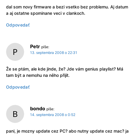
dal som novy firmware a bezi vsetko bez problemu. Aj datum
a aj ostatne spominane veci v clankoch.
Odpovedať
Petr
píše:
13. septembra 2008 o 22:31
Že se ptám, ale kde jinde, že? Jde vám genius playlist? Má
tam být a nemohu na něho přijít.
Odpovedať
bondo
píše:
14. septembra 2008 o 0:52
pani, je mozny update cez PC? abo nutny update cez mac? ja