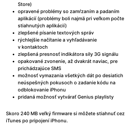
Store)
opravené problémy so zamŕzaním a padaním
aplikácií (problémy boli najmä pri veľkom počte
stiahnutých aplikácií)
zlepšené písanie textových správ
rýchlejšie načítanie a vyhľadávanie
v kontaktoch
zlepšená presnosť indikátora sily 3G signálu
opakované zvonenie, až dvakrát naviac, pre
prichádzajúce SMS
možnosť vymazania všetkých dát po desiatich
neúspešných pokusoch o zadanie kódu na
odblokovanie iPhonu
pridaná možnosť vytvárať Genius playlisty
Skoro 240 MB veľký firmware si môžete stiahnuť cez
iTunes po pripojení iPhonu.