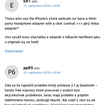
ERT
píše:
15. septembra 2008 o 13:58
Those who use the iPhone’s stock earbuds (or have a third-
party headphone adapter with a click control) >>> jaký třeba
adaptér?
chci využít koss sluchátka a adaptér s klikacím tlačítkem jako
u originalu by se hodil
Odpovedať
pp65
píše:
20. septembra 2008 o 15:48
Zdá sa že najväčší problém ktotý priniesla 2.1 je bluetooth –
hands free súpravy ktoré pracovali v autách bez
akýchkoľvek problémov, teraz majú problém s prijatím
telefónneho hovoru, ostávajú hluché. Ale volať z nich sa dá
bez akýchkoľvek problémov. Výskúšané pravdepodobne