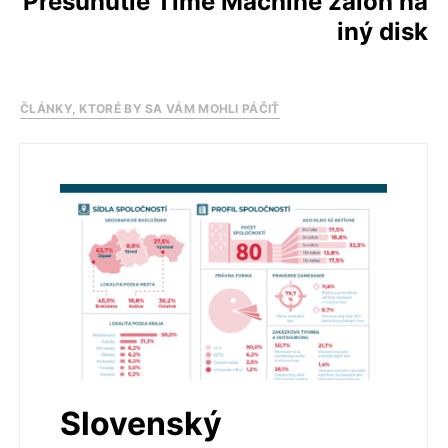
Presunutie Time Machine záloh na
iný disk
ČLÁNKY, KTORÉ BY SA VÁM MOHLI PÁČIŤ
Slovenský