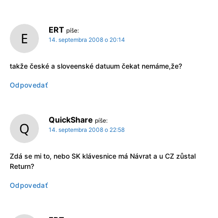
ERT
píše:
14. septembra 2008 o 20:14
takže české a sloveenské datuum čekat nemáme,že?
Odpovedať
QuickShare
píše:
14. septembra 2008 o 22:58
Zdá se mi to, nebo SK klávesnice má Návrat a u CZ zůstal
Return?
Odpovedať