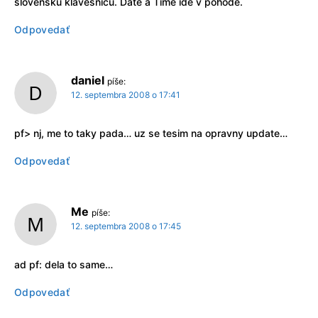
slovenskú klávesnicu. Date a Time ide v pohode.
Odpovedať
daniel
píše:
12. septembra 2008 o 17:41
pf> nj, me to taky pada… uz se tesim na opravny update…
Odpovedať
Me
píše:
12. septembra 2008 o 17:45
ad pf: dela to same…
Odpovedať