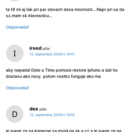
ta t9 mi aj tak pri par slovach dava moznosti….Napr pri sa da
sz.mam sk klavesnicu…
Odpovedať
ireed
píše:
12. septembra 2008 o 19:41
aby nepadal Date a Time pomoze restore iphonu a dat ho
dostavu ako novy. potom vsetko funguje ako ma
Odpovedať
dee
píše:
12. septembra 2008 o 19:55
je super ze sa konecne sa mysli na sk a cz a je super ze na