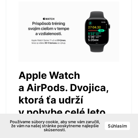
Apple Watch
a AirPods. Dvojica,
ktorá ťa udrží
v pohybe celé leto.
Používame súbory cookie, aby sme vám zaručili,
že vám na našej stránke poskytneme najlepšie
Súhlasím
28. júla 2026
pridaj komentár
skúsenosti.
Začni tým, čo ťa baví. Nemusíš byť maratónec.