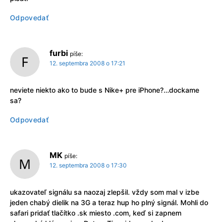
Odpovedať
furbi
píše:
12. septembra 2008 o 17:21
neviete niekto ako to bude s Nike+ pre iPhone?…dockame
sa?
Odpovedať
MK
píše:
12. septembra 2008 o 17:30
ukazovateľ signálu sa naozaj zlepšil. vždy som mal v izbe
jeden chabý dielik na 3G a teraz hup ho plný signál. Mohli do
safari pridať tlačítko .sk miesto .com, keď si zapnem