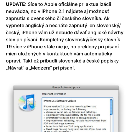
UPDATE:
Síce to Apple oficiálne pri aktualizácii
neuvádza, no v iPhone 2.1 nájdete aj možnosť
zapnutia slovenského či českého slovníka. Ak
vypnete anglický a necháte zapnutý len slovenský/
český, iPhone vám už nebude dávať anglické návrhy
slov pri písaní. Kompletný slovenský/český slovník
T9 síce v iPhone stále nie je, no preklepy pri písaní
mien uložených v kontaktoch vám automaticky
opraví. Taktiež pribudli slovenské a české popisky
„Návrat“ a „Medzera“ pri písaní.