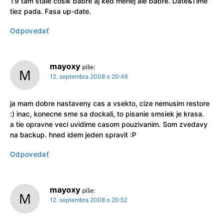
T9 tam stale cosik babre aj ked menej ale babre. Date&Time
tiez pada. Fasa up-date.
Odpovedať
mayoxy
píše:
12. septembra 2008 o 20:46
ja mam dobre nastaveny cas a vsekto, cize nemusim restore
:) inac, konecne sme sa dockali, to pisanie smsiek je krasa.
a tie opravne veci uvidime casom pouzivanim. Som zvedavy
na backup. hned idem jeden spravit :P
Odpovedať
mayoxy
píše:
12. septembra 2008 o 20:52