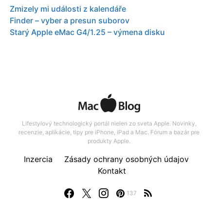
Zmizely mi události z kalendáře
Finder – vyber a presun suborov
Starý Apple eMac G4/1.25 – výmena disku
Lifestylový technologický portál nielen zo sveta Apple. Novinky,
recenzie, aplikácie, tipy pre iPhone, iPad a Mac. Fórum a bazár pre
produkty Apple.
Inzercia
Zásady ochrany osobných údajov
Kontakt
137